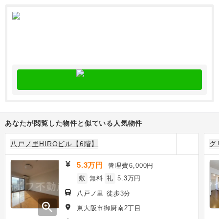
あなたが閲覧した物件と似ている人気物件
八戸ノ里HIROビル【6階】
グ
5.3万円
管理費
6,000円
敷
無料
礼
5.3万円
八戸ノ里 徒歩3分
zoom_in
東大阪市御厨南2丁目