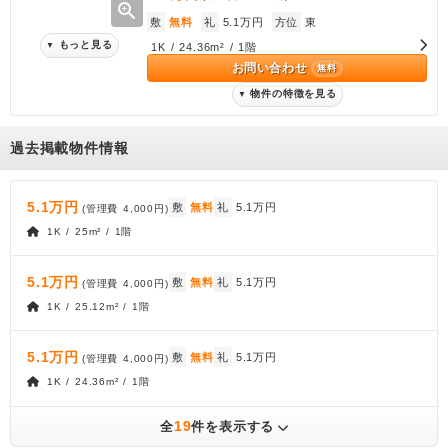
zoom_in
敷
無料
礼
5.1万円
方位
東
もっと見る
▼
1K / 24.36m² / 1階
お問い合わせ
無料
物件の特徴を見る
▼
過去掲載物件情報
5.1万円
敷
無料
礼
5.1万円
(管理費
4,000円
)
1K / 25m² / 1階
5.1万円
敷
無料
礼
5.1万円
(管理費
4,000円
)
1K / 25.12m² / 1階
5.1万円
敷
無料
礼
5.1万円
(管理費
4,000円
)
1K / 24.36m² / 1階
19
全
件を表示する