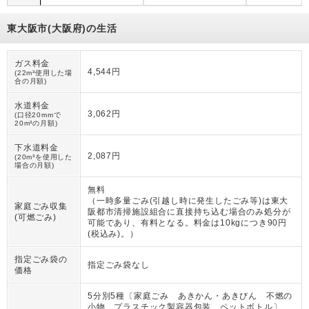
東大阪市(大阪府)の生活
ガス料金
4,544円
(22m³使用した場
合の月額)
水道料金
3,062円
(口径20mmで
20m³の月額)
下水道料金
2,087円
(20m³を使用した
場合の月額)
無料
（
一時多量ごみ(引越し時に発生したごみ等)は東大
家庭ごみ収集
阪都市清掃施設組合に直接持ち込む場合のみ処分が
(可燃ごみ)
可能であり、有料となる。料金は10kgにつき90円
(税込み)。
）
指定ごみ袋の
指定ごみ袋なし
価格
5分別5種〔家庭ごみ あきかん・あきびん 不燃の
小物 プラスチック製容器包装 ペットボトル〕