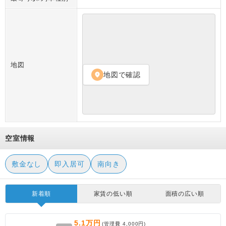
地図
地図で確認
location_on
空室情報
敷金なし
即入居可
南向き
新着順
家賃の低い順
面積の広い順
5.1万円
(管理費
4,000円
)