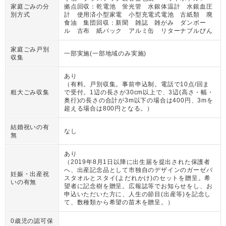
家庭ごみの分
拠点回収：乾電池 蛍光管 水銀体温計 水銀血圧
別方式
計 使用済小型家電 小型充電式電池 古紙類 廃
食油 集団回収：新聞 雑誌 雑がみ ダンボー
ル 古布 紙パック アルミ缶 リターナブルびん
家庭ごみ戸別
一部実施(一部地域のみ実施)
収集
あり
（
有料。戸別収集。事前申込制。電話で10点/回ま
粗大ごみ収集
で受付。1辺の長さが30cm以上で、3辺(高さ・幅・
奥行)の長さの合計が3m以下の場合は400円、3mを
超える場合は800円となる。
）
結婚祝いの有
なし
無
あり
（
2019年8月1日以降に出生届を提出された保護者
へ、出産記念品として市独自のデザインのガーゼバ
妊娠・出産祝
スタオルとスタイ(よだれかけ)のセットを贈呈。希
いの有無
望者に記念樹を贈呈。広報誌等でお知らせをし、お
申込いただいた方に、人生の節目(出産等)を記念し
て、数種類から希望の苗木を贈呈。
）
0歳児の認可保