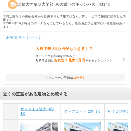
school
近畿大学短期大学部 東大阪市のキャンパス
(
431
m)
※周辺情報は不動産会社から提供された情報ではなく、弊サービスで独自に収集した情
報です。
※2024年10月時点のデータを元にしているため、最新および正確でない可能性があり
ます。
お祝金キャンペーン
入居で
最大5万円
がもらえる！？
スモッカでお部屋を決めると
もれなく
最大5万円
対象者全員に
をキャッシュバック!
キャンペーン詳細は
コチラ！
近くの空室がある建物と比較する
サンライフ近大 3階
ディアコート 2階 1K
ATTIC宝持 2
1K