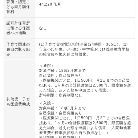
育所・認定こ
44,220円/月
ども園月額保
育料
認可外保育所
に預ける保護
なし
者への補助
子育て関連の
(1)子育て支援電話相談事業(24時間・365日)。(2)
独自の取り組
市立小(5年生、6年生)・中学校および義務教育学校
み
の給食費を恒久的に無償化。
＜通院＞
対象年齢：
18歳3月末まで
自己負担：
自己負担あり
（
医療機関ごとに、1日500円、月2日までの自己負
担あり。1ヶ月の合計限度額は2,500円。限度額を超
えた場合、超えた額を申請により償還。
）
所得制限：
所得制限なし
乳幼児・子ど
＜入院＞
も医療費助成
対象年齢：
18歳3月末まで
自己負担：
自己負担あり
（
医療機関ごとに、1日500円、月2日までの自己負
担あり。1ヶ月の合計限度額は2,500円。限度額を超
えた場合、超えた額を申請により償還。 入院時食事
療養費の標準負担額の自己負担なし。
）
所得制限：
所得制限なし