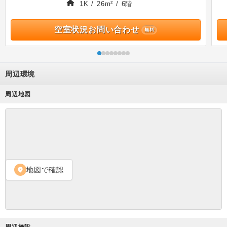
1K / 26m² / 6階
空室状況お問い合わせ
無料
周辺環境
周辺地図
地図で確認
location_on
周辺施設