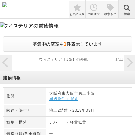
検索
お気に入り
閲覧履歴
検索条件
検索
ウィステリア
の賃貸情報
1
募集中の空室を
件表示しています
zoom_in
ウィステリア【1階】の外観
1
/
11
建物情報
大阪府東大阪市東上小阪
住所
周辺物件を探す
階建・築年月
地上2階建
・
2013年03月
種別・構造
アパート
・
軽量鉄骨
最寄り駅/列車種別
ー