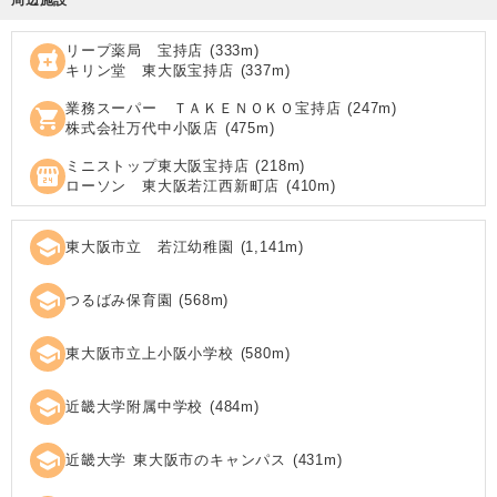
リープ薬局 宝持店
(
333
m)
local_pharmacy
キリン堂 東大阪宝持店
(
337
m)
業務スーパー ＴＡＫＥＮＯＫＯ宝持店
(
247
m)
shopping_cart
株式会社万代中小阪店
(
475
m)
ミニストップ東大阪宝持店
(
218
m)
local_convenience_store
ローソン 東大阪若江西新町店
(
410
m)
school
東大阪市立 若江幼稚園
(
1,141
m)
school
つるばみ保育園
(
568
m)
school
東大阪市立上小阪小学校
(
580
m)
school
近畿大学附属中学校
(
484
m)
school
近畿大学 東大阪市のキャンパス
(
431
m)