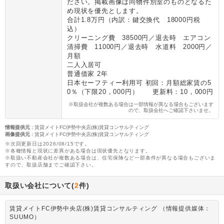
ださい。掲載画像は同物件別室のものとなるた
め現状を優先とします。
合計1.8万円（内訳：鍵交換代 18000円税
込）
クリーニング費 38500円／退去時 エアコン
清掃費 11000円／退去時 水道料 2000円／
月額
二人入居可
普通借家 2年
日本セーフティー利用可 初回：月額総家賃の5
0％（下限20，000円） 更新料：10，000円
※取扱会社が複数ある場合は一部情報が異なる場合もございます
ので、取扱会社へご確認下さいませ。
情報提供元
:
賃貸メイトFC伊勢中央店(株)賃貸コンサルティング
画像提供元
:
賃貸メイトFC伊勢中央店(株)賃貸コンサルティング
※次回更新日は2026/08/15です。
※各種情報と現状に差異がある場合は現状優先となります。
※取扱い不動産会社が複数ある場合は、住宅保険など一部条件が異なる場合もございま
すので、取扱店舗までご確認下さい。
取扱い会社について(
2
件)
賃貸メイトFC伊勢中央店(株)賃貸コンサルティング （情報提供媒体：
SUUMO）