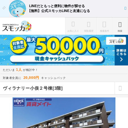
LINEだともっと便利に物件が探せる
【無料】公式スモッカLINEと友達になる
お気に入り
閲覧履歴
検索条件
検索
1人
ただいま
が検討中！
20,000円
対象者全員に
キャッシュバック
ヴィラナリー小俣２号棟[3階]