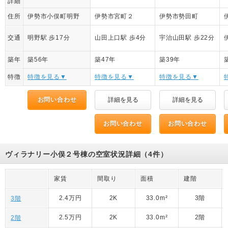
詳細
住所
伊勢市小俣町明野
伊勢市宮町２
伊勢市勢田町
交通
明野駅 歩17分
山田上口駅 歩4分
宇治山田駅 歩22分
築年
築56年
築47年
築39年
特徴
特徴を見る▼
特徴を見る▼
特徴を見る▼
お問い合わせ
詳細を見る
詳細を見る
お問い合わせ
お問い合わせ
ヴィラナリー小俣２号棟の空室状況詳細（4件）
家賃
間取り
面積
建階
2.4万円
2K
33.0m²
3階
3階
2.5万円
2K
33.0m²
2階
2階