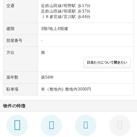
交通
近鉄山田線/明野駅 歩17分
近鉄山田線/明星駅 歩37分
ＪＲ参宮線/宮川駅 歩44分
建階
3階/地上4階建
部屋番号
-
方位
南
日当たりについて聞きたい
築年数
築56年
駐車場
有（敷地内) 敷地内3000円
物件の特徴