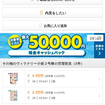
暑い夏・寒い冬に大活躍のエアコン♪エアコン付き物件ならオールシーズン快適に過
ごせます◎
所属団体
内見をしたい
（公社）三重県宅地建物取引業協会会員
東海不動産公正取引協議会加盟
お気に入り追加
その他のヴィラナリー小俣２号棟の空室状況（3件）
2.4万円
(管理費 3,000円)
|
|
2K
33.0m²
1階
2.3万円
(管理費 3,000円)
|
|
2K
33.0m²
4階