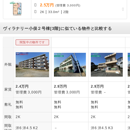
2.5万円
(管理費 3,000円)
|
|
2K
33.0m²
2階
ヴィラナリー小俣２号棟[3階]に似ている物件と比較する
閲覧中の物件です
外観
2.4万円
2.9万円
2.9万円
家賃
管理費 3,000円
管理費 3,000円
管理費 －
無料
無料
無料
敷礼
無料
無料
無料
間取
2K
2K
2K
間取
洋6 洋4.5 K2
－
洋6 洋4.5 K3
洋