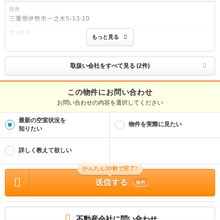
住所
三重県伊勢市一之木5-13-10
電話番号
もっと見る
0596-20-1515
免許番号
三重県知事(4)第3002号
取扱い会社をすべて見る (2件)
取引態様
仲介
この物件にお問い合わせ
お問い合わせの内容を選択してください
物件管理番号
100495392884
最新の空室状況を
※お問い合わせの際には、担当者へ物件管理番号をお伝えください。
物件を実際に見たい
知りたい
物件に関する情報
物件の所在地 : 三重県伊勢市小俣町明野 / 交通の利便 : 近鉄山田線/明野駅 歩17
詳しく教えて欲しい
分、近鉄山田線/明星駅 歩37分、ＪＲ参宮線/宮川駅 歩44分 / 面積 : 33.0m² / 築年
月 : 1969年11月 / 賃料 : 2.4万円 / 管理費又は共益費等 : 3,000円 / 礼金等 : 無料
/ 敷金 : 無料、保証金等 : －、 償却、敷引 : － / 住宅総合保険等の損害保険料 : 要
かんたん30秒で完了!
/ その他 : 近鉄山田鳥羽志摩線 小俣駅徒歩45分/【物件名：ヴィラナリー小俣2号
棟】お問い合わせください。掲載画像は同物件別室のものとなるため現状を優先と
送信する
無料
します。 合計1.8万円（内訳：鍵交換代 18000円税込） クリーニング費 38500
円／退去時 エアコン清掃費 11000円／退去時 水道料 2000円／月額 二人入
居可 普通借家 2年 日本セーフティー利用可 初回：月額総家賃の50％（下限20，00
0円） 更新料：10，000円 / 駐車場 : 有（敷地内) 敷地内3000円
不動産会社に問い合わせ
即入居可能、ご内覧も可能です。