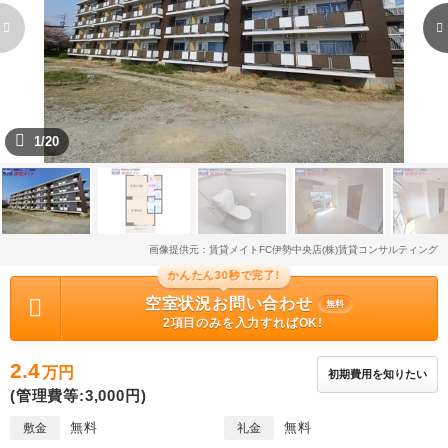
1/20
画像提供元：賃貸メイトFC伊勢中央店(株)賃貸コンサルティング
かんたん30秒で完了!
空室状況お問い合わせ
無料
2項目のみを入力すればOK!
2.4
万円
初期費用を知りたい
(管理費等:3,000円)
無料
無料
敷金
礼金