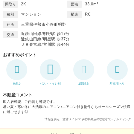
2K
33.0m²
間取り
面積
マンション
RC
種別
構造
三重県伊勢市小俣町明野
住所
近鉄山田線/明野駅 歩17分
交通
近鉄山田線/明星駅 歩37分
ＪＲ参宮線/宮川駅 歩44分
おすすめポイント
敷礼0
バス・トイレ別
2階以上
駐車場あり
不動産コメント
即入居可能、ご内覧も可能です。
暑い夏・寒い冬に大活躍のエアコン♪エアコン付き物件ならオールシーズン快適
に過ごせます◎
情報提供元：賃貸メイトFC伊勢中央店(株)賃貸コンサルティング