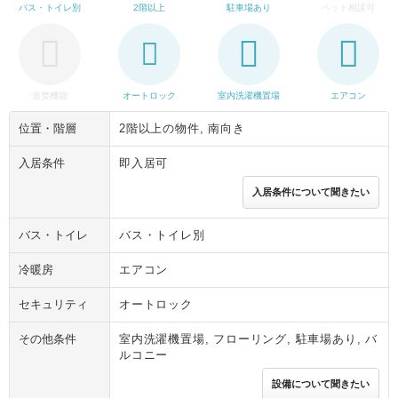
バス・トイレ別
2階以上
駐車場あり
ペット相談可
追焚機能
オートロック
室内洗濯機置場
エアコン
位置・階層
2階以上の物件, 南向き
入居条件
即入居可
入居条件について聞きたい
バス・トイレ
バス・トイレ別
冷暖房
エアコン
セキュリティ
オートロック
その他条件
室内洗濯機置場, フローリング, 駐車場あり, バ
ルコニー
設備について聞きたい