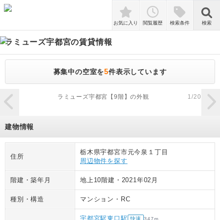
検索
お気に入り
閲覧履歴
検索条件
検索
ラミューズ宇都宮
の賃貸情報
5
募集中の空室を
件表示しています
zoom_in
ラミューズ宇都宮【9階】の外観
1
/
20
建物情報
栃木県宇都宮市元今泉１丁目
住所
周辺物件を探す
階建・築年月
地上10階建
・
2021年02月
種別・構造
マンション
・
RC
宇都宮駅東口駅
快速
347
m