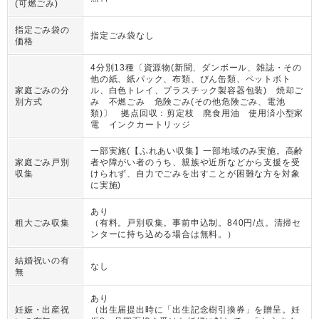
(可燃ごみ)
指定ごみ袋の
指定ごみ袋なし
価格
4分別13種〔資源物(新聞、ダンボール、雑誌・その
他の紙、紙パック、布類、びん缶類、ペットボト
家庭ごみの分
ル、白色トレイ、プラスチック製容器包装) 焼却ご
別方式
み 不燃ごみ 危険ごみ(その他危険ごみ、電池
類)〕 拠点回収：剪定枝 廃食用油 使用済小型家
電 インクカートリッジ
一部実施(【ふれあい収集】一部地域のみ実施。高齢
家庭ごみ戸別
者や障がい者のうち、親族や近所などから支援を受
収集
けられず、自力でごみを出すことが困難な方を対象
に実施)
あり
粗大ごみ収集
（
有料。戸別収集。事前申込制。840円/点。清掃セ
ンターに持ち込める場合は無料。
）
結婚祝いの有
なし
無
あり
妊娠・出産祝
（
出生届提出時に「出生記念樹引換券」を贈呈。妊