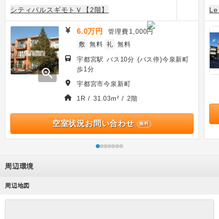
シティパルスギモトＶ【2階】
L
6.0万円
管理費
1,000円
敷
無料
礼
無料
宇都宮駅 バス10分 (バス停)今泉新町
歩1分
zoom_in
宇都宮市今泉新町
1R / 31.03m² / 2階
空室状況お問い合わせ
無料
周辺環境
周辺地図