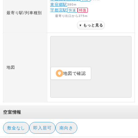
東宿郷駅
380
m
宇都宮駅
快速
特急
最寄り駅/列車種別
最寄り出口
から
275
m
もっと見る
▼
地図
地図で確認
location_on
空室情報
敷金なし
即入居可
南向き