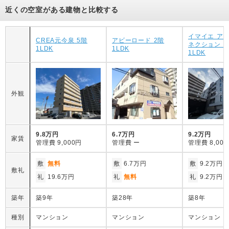
近くの空室がある建物と比較する
イマイエ ア
CREA元今泉 5階
アビーロード 2階
ネクション 2
1LDK
1LDK
1LDK
外観
9.8万円
6.7万円
9.2万円
家賃
管理費
9,000円
管理費
ー
管理費
8,00
敷
無料
敷
6.7万円
敷
9.2万円
敷礼
礼
19.6万円
礼
無料
礼
9.2万円
築年
築9年
築28年
築8年
種別
マンション
マンション
マンション