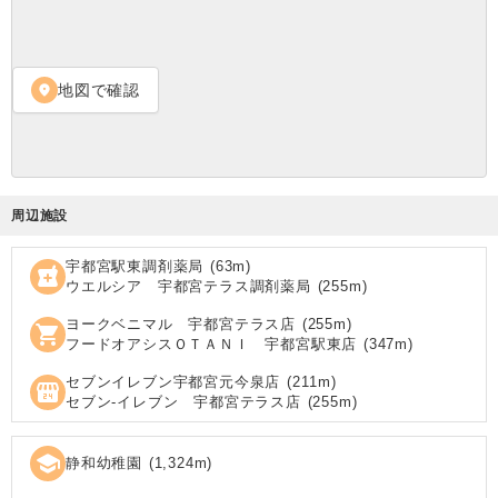
地図で確認
location_on
周辺施設
宇都宮駅東調剤薬局
(
63
m)
local_pharmacy
ウエルシア 宇都宮テラス調剤薬局
(
255
m)
ヨークベニマル 宇都宮テラス店
(
255
m)
shopping_cart
フードオアシスＯＴＡＮＩ 宇都宮駅東店
(
347
m)
セブンイレブン宇都宮元今泉店
(
211
m)
local_convenience_store
セブン‐イレブン 宇都宮テラス店
(
255
m)
school
静和幼稚園
(
1,324
m)