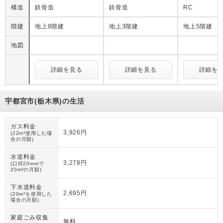
構造
鉄骨造
鉄骨造
RC
階建
地上8階建
地上3階建
地上5階建
地図
詳細を見る
詳細を見る
詳細を
宇都宮市(栃木県)の生活
ガス料金
3,926円
(22m³使用した場
合の月額)
水道料金
3,278円
(口径20mmで
20m³の月額)
下水道料金
2,695円
(20m³を使用した
場合の月額)
家庭ごみ収集
無料