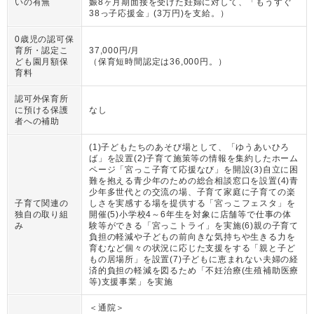
いの有無
娠8ヶ月期面接を受けた妊婦に対して、「もうすぐ
38っ子応援金」(3万円)を支給。
）
0歳児の認可保
育所・認定こ
37,000円/月
ども園月額保
（
保育短時間認定は36,000円。
）
育料
認可外保育所
に預ける保護
なし
者への補助
(1)子どもたちのあそび場として、「ゆうあいひろ
ば」を設置(2)子育て施策等の情報を集約したホーム
ページ「宮っこ子育て応援なび」を開設(3)自立に困
難を抱える青少年のための総合相談窓口を設置(4)青
少年多世代との交流の場、子育て家庭に子育ての楽
子育て関連の
しさを実感する場を提供する「宮っこフェスタ」を
独自の取り組
開催(5)小学校4～6年生を対象に店舗等で仕事の体
み
験等ができる「宮っこトライ」を実施(6)親の子育て
負担の軽減や子どもの前向きな気持ちや生きる力を
育むなど個々の状況に応じた支援をする「親と子ど
もの居場所」を設置(7)子どもに恵まれない夫婦の経
済的負担の軽減を図るため「不妊治療(生殖補助医療
等)支援事業」を実施
＜通院＞