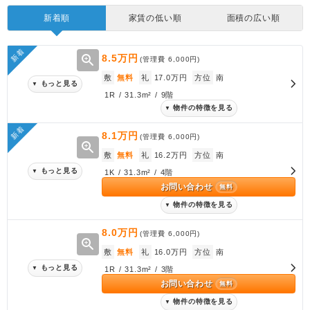
新着順
家賃の低い順
面積の広い順
新着
zoom_in
8.5万円
(管理費
6,000円
)
敷
無料
礼
17.0万円
方位
南
もっと見る
▼
1R / 31.3m² / 9階
物件の特徴を見る
▼
新着
8.1万円
(管理費
6,000円
)
zoom_in
敷
無料
礼
16.2万円
方位
南
もっと見る
▼
1K / 31.3m² / 4階
お問い合わせ
無料
物件の特徴を見る
▼
8.0万円
(管理費
6,000円
)
zoom_in
敷
無料
礼
16.0万円
方位
南
もっと見る
▼
1R / 31.3m² / 3階
お問い合わせ
無料
物件の特徴を見る
▼