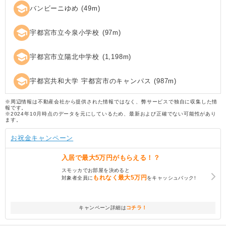
school
バンビーニゆめ
(
49
m)
school
宇都宮市立今泉小学校
(
97
m)
school
宇都宮市立陽北中学校
(
1,198
m)
school
宇都宮共和大学 宇都宮市のキャンパス
(
987
m)
※周辺情報は不動産会社から提供された情報ではなく、弊サービスで独自に収集した情
報です。
※2024年10月時点のデータを元にしているため、最新および正確でない可能性があり
ます。
お祝金キャンペーン
入居で
最大5万円
がもらえる！？
スモッカでお部屋を決めると
もれなく
最大5万円
対象者全員に
をキャッシュバック!
キャンペーン詳細は
コチラ！