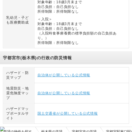
対象年齢：
18歳3月末まで
自己負担：
自己負担なし
所得制限：
所得制限なし
乳幼児・子ど
＜入院＞
も医療費助成
対象年齢：
18歳3月末まで
自己負担：
自己負担なし
（
入院時食事療養費の標準負担額の自己負担あ
り。
）
所得制限：
所得制限なし
宇都宮市(栃木県)の行政の防災情報
ハザード・防
自治体が公開している公式情報
災マップ
地震防災・地
震危険度マッ
自治体が公開している公式情報
プ
ハザードマッ
プポータルサ
国土交通省が公開している公式情報
イト
賃貸の物件を探す
栃木県の賃貸
宇都宮市の賃貸
宇都宮駅東口駅