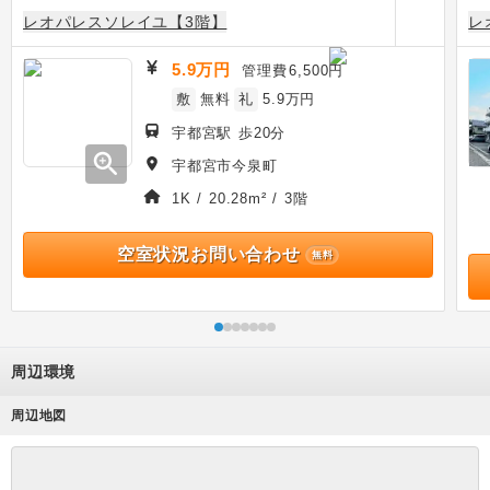
レオパレスソレイユ【3階】
レ
5.9万円
管理費
6,500円
敷
無料
礼
5.9万円
宇都宮駅 歩20分
zoom_in
宇都宮市今泉町
1K / 20.28m² / 3階
空室状況お問い合わせ
無料
周辺環境
周辺地図