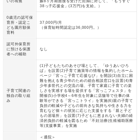
いの有無
娠8ヶ月期面接を受けた妊婦に対して、「もうすぐ
38っ子応援金」(3万円)を支給。
）
0歳児の認可保
育所・認定こ
37,000円/月
ども園月額保
（
保育短時間認定は36,000円。
）
育料
認可外保育所
に預ける保護
なし
者への補助
(1)子どもたちのあそび場として、「ゆうあいひろ
ば」を設置(2)子育て施策等の情報を集約したホーム
ページ「宮っこ子育て応援なび」を開設(3)自立に困
難を抱える青少年のための総合相談窓口を設置(4)青
少年多世代との交流の場、子育て家庭に子育ての楽
子育て関連の
しさを実感する場を提供する「宮っこフェスタ」を
独自の取り組
開催(5)小学校4～6年生を対象に店舗等で仕事の体
み
験等ができる「宮っこトライ」を実施(6)親の子育て
負担の軽減や子どもの前向きな気持ちや生きる力を
育むなど個々の状況に応じた支援をする「親と子ど
もの居場所」を設置(7)子どもに恵まれない夫婦の経
済的負担の軽減を図るため「不妊治療(生殖補助医療
等)支援事業」を実施
＜通院＞