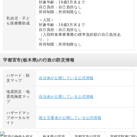
対象年齢：
18歳3月末まで
自己負担：
自己負担なし
所得制限：
所得制限なし
乳幼児・子ど
＜入院＞
も医療費助成
対象年齢：
18歳3月末まで
自己負担：
自己負担なし
（
入院時食事療養費の標準負担額の自己負担あ
り。
）
所得制限：
所得制限なし
宇都宮市(栃木県)の行政の防災情報
ハザード・防
自治体が公開している公式情報
災マップ
地震防災・地
震危険度マッ
自治体が公開している公式情報
プ
ハザードマッ
プポータルサ
国土交通省が公開している公式情報
イト
賃貸の物件を探す
栃木県の賃貸
宇都宮市の賃貸
宇都宮駅東口駅