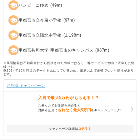
school
バンビーニゆめ
(
49
m)
school
宇都宮市立今泉小学校
(
97
m)
school
宇都宮市立陽北中学校
(
1,198
m)
school
宇都宮共和大学 宇都宮市のキャンパス
(
987
m)
※周辺情報は不動産会社から提供された情報ではなく、弊サービスで独自に収集した情
報です。
※2024年10月時点のデータを元にしているため、最新および正確でない可能性があり
ます。
お祝金キャンペーン
入居で
最大5万円
がもらえる！？
スモッカでお部屋を決めると
もれなく
最大5万円
対象者全員に
をキャッシュバック!
キャンペーン詳細は
コチラ！