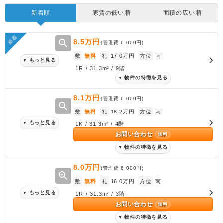
新着順
家賃の低い順
面積の広い順
新着
zoom_in
8.5万円
(管理費
6,000円
)
敷
無料
礼
17.0万円
方位
南
もっと見る
▼
1R / 31.3m² / 9階
物件の特徴を見る
▼
8.1万円
(管理費
6,000円
)
zoom_in
敷
無料
礼
16.2万円
方位
南
もっと見る
▼
1K / 31.3m² / 4階
お問い合わせ
無料
物件の特徴を見る
▼
8.0万円
(管理費
6,000円
)
zoom_in
敷
無料
礼
16.0万円
方位
南
もっと見る
▼
1R / 31.3m² / 3階
お問い合わせ
無料
物件の特徴を見る
▼