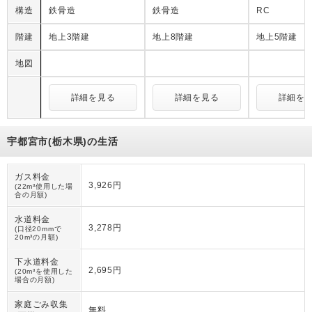
構造
鉄骨造
鉄骨造
RC
階建
地上3階建
地上8階建
地上5階建
地図
詳細を見る
詳細を見る
詳細を
宇都宮市(栃木県)の生活
ガス料金
3,926円
(22m³使用した場
合の月額)
水道料金
3,278円
(口径20mmで
20m³の月額)
下水道料金
2,695円
(20m³を使用した
場合の月額)
家庭ごみ収集
無料