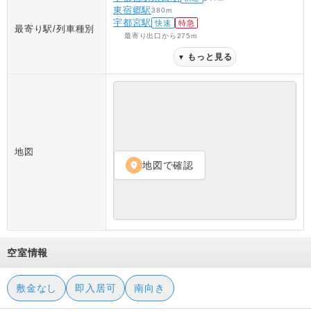
東宿郷駅
380
m
宇都宮駅
快速
特急
最寄り駅/列車種別
最寄り出口
から
275
m
もっと見る
▼
地図
地図で確認
location_on
空室情報
敷金なし
即入居可
南向き