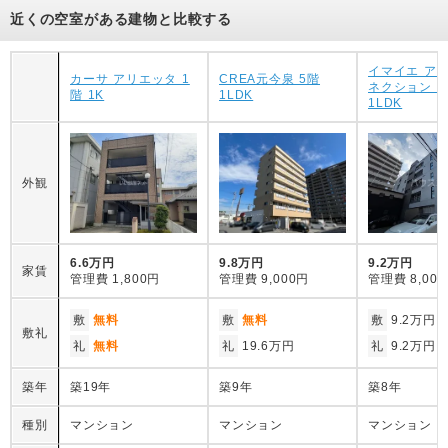
近くの空室がある建物と比較する
イマイエ ア
カーサ アリエッタ 1
CREA元今泉 5階
ネクション 2
階 1K
1LDK
1LDK
外観
6.6万円
9.8万円
9.2万円
家賃
管理費
1,800円
管理費
9,000円
管理費
8,00
敷
無料
敷
無料
敷
9.2万円
敷礼
礼
無料
礼
19.6万円
礼
9.2万円
築年
築19年
築9年
築8年
種別
マンション
マンション
マンション