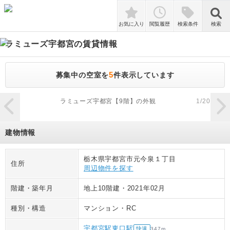
検索
お気に入り
閲覧履歴
検索条件
検索
ラミューズ宇都宮
の賃貸情報
5
募集中の空室を
件表示しています
zoom_in
ラミューズ宇都宮【9階】の外観
1
/
20
建物情報
栃木県宇都宮市元今泉１丁目
住所
周辺物件を探す
階建・築年月
地上10階建
・
2021年02月
種別・構造
マンション
・
RC
宇都宮駅東口駅
快速
347
m