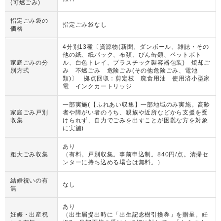
(可燃ごみ)
指定ごみ袋の
指定ごみ袋なし
価格
4分別13種〔資源物(新聞、ダンボール、雑誌・その
他の紙、紙パック、布類、びん缶類、ペットボト
家庭ごみの分
ル、白色トレイ、プラスチック製容器包装) 焼却ご
別方式
み 不燃ごみ 危険ごみ(その他危険ごみ、電池
類)〕 拠点回収：剪定枝 廃食用油 使用済小型家
電 インクカートリッジ
一部実施(【ふれあい収集】一部地域のみ実施。高齢
家庭ごみ戸別
者や障がい者のうち、親族や近所などから支援を受
収集
けられず、自力でごみを出すことが困難な方を対象
に実施)
あり
粗大ごみ収集
（
有料。戸別収集。事前申込制。840円/点。清掃セ
ンターに持ち込める場合は無料。
）
結婚祝いの有
なし
無
あり
妊娠・出産祝
（
出生届提出時に「出生記念樹引換券」を贈呈。妊