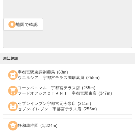
地図で確認
location_on
周辺施設
宇都宮駅東調剤薬局
(
63
m)
local_pharmacy
ウエルシア 宇都宮テラス調剤薬局
(
255
m)
ヨークベニマル 宇都宮テラス店
(
255
m)
shopping_cart
フードオアシスＯＴＡＮＩ 宇都宮駅東店
(
347
m)
セブンイレブン宇都宮元今泉店
(
211
m)
local_convenience_store
セブン‐イレブン 宇都宮テラス店
(
255
m)
school
静和幼稚園
(
1,324
m)