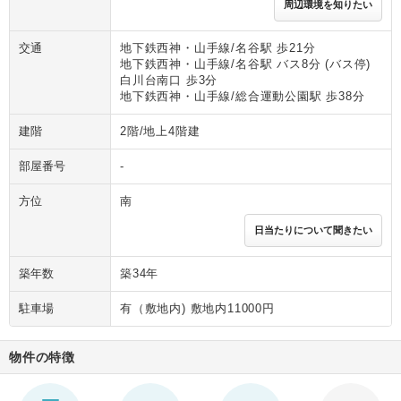
周辺環境を知りたい
交通
地下鉄西神・山手線/名谷駅 歩21分
地下鉄西神・山手線/名谷駅 バス8分 (バス停)
白川台南口 歩3分
地下鉄西神・山手線/総合運動公園駅 歩38分
建階
2階/地上4階建
部屋番号
-
方位
南
日当たりについて聞きたい
築年数
築34年
駐車場
有（敷地内) 敷地内11000円
物件の特徴