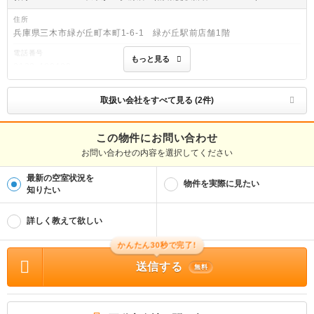
住所
兵庫県三木市緑が丘町本町1-6-1 緑が丘駅前店舗1階
電話番号
もっと見る
0120-489489
免許番号
兵庫県知事(4)第11278号
取扱い会社をすべて見る (2件)
取引態様
仲介
この物件にお問い合わせ
お問い合わせの内容を選択してください
物件管理番号
100510337110
最新の空室状況を
※お問い合わせの際には、担当者へ物件管理番号をお伝えください。
物件を実際に見たい
知りたい
物件に関する情報
物件の所在地 : 兵庫県神戸市須磨区白川台３ / 交通の利便 : 地下鉄西神・山手線/名
詳しく教えて欲しい
谷駅 歩21分、地下鉄西神・山手線/名谷駅 バス8分 (バス停)白川台南口 歩3分、地
下鉄西神・山手線/総合運動公園駅 歩38分 / 面積 : 21.0m² / 築年月 : 1992年03月
/ 賃料 : 3.6万円 / 管理費又は共益費等 : 2,000円 / 礼金等 : 無料 / 敷金 : 無料、保
かんたん30秒で完了!
証金等 : －、 償却、敷引 : － / 住宅総合保険等の損害保険料 : 1.8万円2年 / その他
: 鍵交換代19800円 更新料22000円 賃貸保証加入要 普通借家 2年 / 駐車場 : 有
送信する
無料
（敷地内) 敷地内11000円
敷金礼金0円！単身者の方にオススメ1Kマンション♪
オートロック付きでセキュリティも安全！バストイレもセパレートです♪2025年3月
に商業施設が新しくなった名谷駅が最寄です♪学生様、社会人様にもおすすめです♪