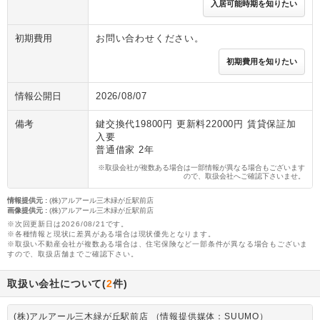
入居可能時期を知りたい
初期費用
お問い合わせください。
初期費用を知りたい
情報公開日
2026/08/07
備考
鍵交換代19800円 更新料22000円 賃貸保証加
入要
普通借家 2年
※取扱会社が複数ある場合は一部情報が異なる場合もございます
ので、取扱会社へご確認下さいませ。
情報提供元
:
(株)アルアール三木緑が丘駅前店
画像提供元
:
(株)アルアール三木緑が丘駅前店
※次回更新日は2026/08/21です。
※各種情報と現状に差異がある場合は現状優先となります。
※取扱い不動産会社が複数ある場合は、住宅保険など一部条件が異なる場合もございま
すので、取扱店舗までご確認下さい。
取扱い会社について(
2
件)
(株)アルアール三木緑が丘駅前店 （情報提供媒体：SUUMO）