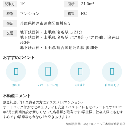
1K
21.0m²
間取り
面積
マンション
RC
種別
構造
兵庫県神戸市須磨区白川台３
住所
地下鉄西神・山手線/名谷駅 歩21分
交通
地下鉄西神・山手線/名谷駅 バス8分 (バス停)白川台南口
歩3分
地下鉄西神・山手線/総合運動公園駅 歩38分
おすすめポイント
敷礼0
バス・トイレ別
2階以上
駐車場あり
不動産コメント
敷金礼金0円！単身者の方にオススメ1Kマンション♪
オートロック付きでセキュリティも安全！バストイレもセパレートです♪2025
年3月に商業施設が新しくなった名谷駅が最寄です♪学生様、社会人様にもおす
すめです♪駐車場も今なら1台空きあります♪
情報提供元：(株)アルアール三木緑が丘駅前店