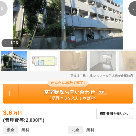
1/16
画像提供元：(株)アルアール三木緑が丘駅前店
かんたん30秒で完了!
空室状況お問い合わせ
無料
2項目のみを入力すればOK!
3.6
万円
初期費用を知りたい
(管理費等:2,000円)
無料
無料
敷金
礼金