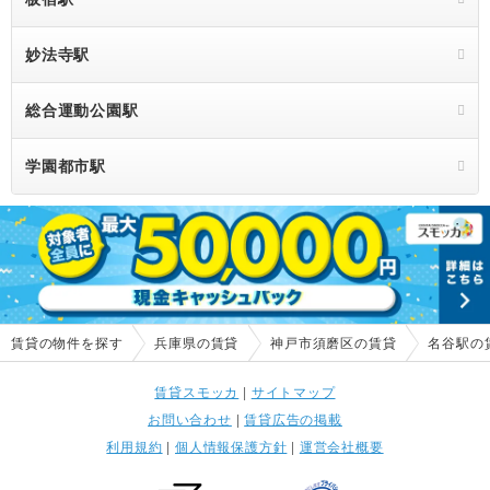
妙法寺駅
総合運動公園駅
学園都市駅
賃貸の物件を探す
兵庫県の賃貸
神戸市須磨区の賃貸
名谷駅の
賃貸スモッカ
|
サイトマップ
お問い合わせ
|
賃貸広告の掲載
利用規約
|
個人情報保護方針
|
運営会社概要