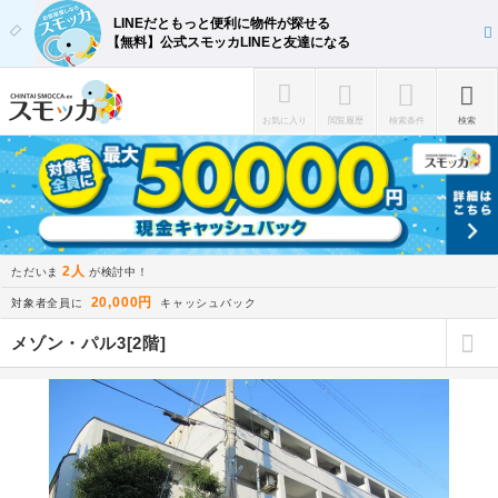
LINEだともっと便利に物件が探せる
【無料】公式スモッカLINEと友達になる
お気に入り
閲覧履歴
検索条件
検索
2人
ただいま
が検討中！
20,000円
対象者全員に
キャッシュバック
メゾン・パル3[2階]