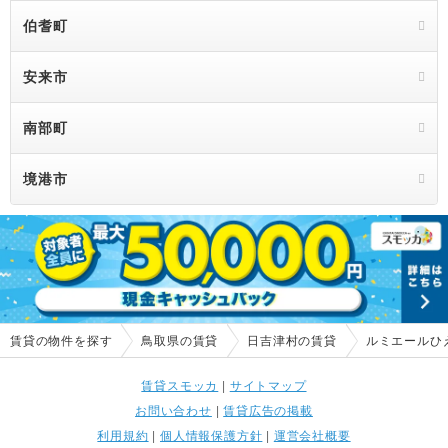
伯耆町
安来市
南部町
境港市
賃貸の物件を探す
鳥取県の賃貸
日吉津村の賃貸
ルミエールひ
賃貸スモッカ
|
サイトマップ
お問い合わせ
|
賃貸広告の掲載
利用規約
|
個人情報保護方針
|
運営会社概要