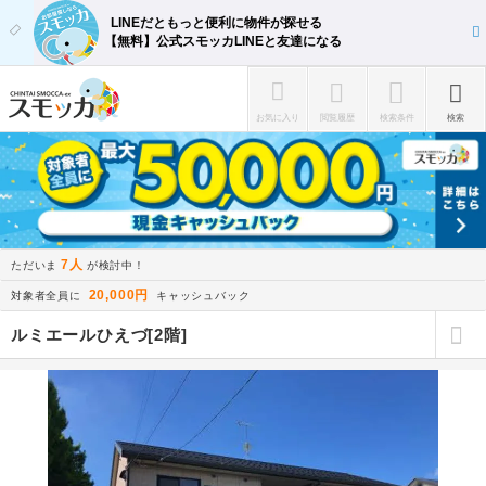
LINEだともっと便利に物件が探せる
【無料】公式スモッカLINEと友達になる
お気に入り
閲覧履歴
検索条件
検索
7人
ただいま
が検討中！
20,000円
対象者全員に
キャッシュバック
ルミエールひえづ[2階]