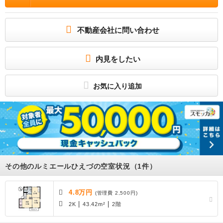
件には含まれません（家具家電付等を除く）。 合計8.83万円（内訳：鍵交換費用:1
3200円/クリーニング特約料:75020円） 更新料新賃料(ヶ月):1.00ヶ月、シャーメ
ゾンライフＳＵＰＰＯＲＴ２４月額:1320円/月 普通借家 2年 保証会社利用必 【個
人契約】 初回契約事務手数料：３３，０００円（税込）、月額保証料：賃料等の
不動産会社に問い合わせ
２％、保証会社:積水ハウスシャーメゾンパートナーズ / 駐車場 : 有（敷地内) 敷地
内2200円/駐2台可
イオンモール日吉津まで６７０ｍ・ふれあい村アスパルまで５８０ｍと、買い物に
とても便利です！！駐車場も２台分確保できます☆詳細はお問い合わせくださ
内見をしたい
い！！
所属団体
お気に入り追加
（公社）島根県宅地建物取引業協会会員
中国地区不動産公正取引協議会加盟
その他のルミエールひえづの空室状況（1件）
4.8万円
(管理費 2,500円)
|
|
2K
43.42m²
2階