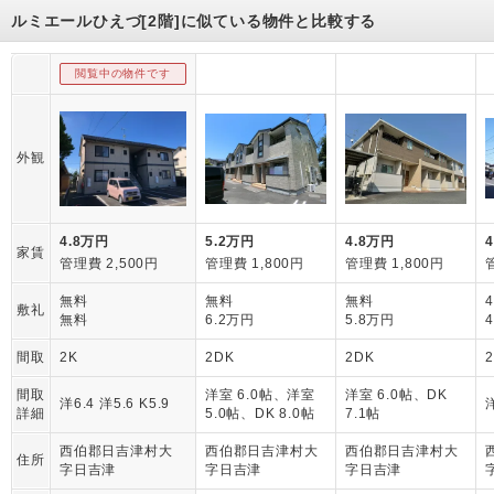
ルミエールひえづ[2階]に似ている物件と比較する
閲覧中の物件です
外観
4.8万円
5.2万円
4.8万円
家賃
管理費 2,500円
管理費 1,800円
管理費 1,800円
無料
無料
無料
敷礼
無料
6.2万円
5.8万円
間取
2K
2DK
2DK
間取
洋室 6.0帖、洋室
洋室 6.0帖、DK
洋6.4 洋5.6 K5.9
洋
詳細
5.0帖、DK 8.0帖
7.1帖
西伯郡日吉津村大
西伯郡日吉津村大
西伯郡日吉津村大
住所
字日吉津
字日吉津
字日吉津