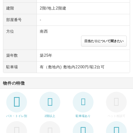
建階
2階/地上2階建
部屋番号
-
方位
南西
日当たりについて聞きたい
築年数
築25年
駐車場
有（敷地内) 敷地内2200円/駐2台可
物件の特徴
バス・トイレ別
2階以上
駐車場あり
ペット相談可