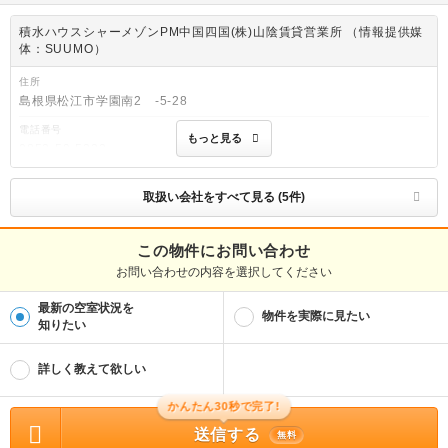
積水ハウスシャーメゾンPM中国四国(株)山陰賃貸営業所 （情報提供媒
体：SUUMO）
住所
島根県松江市学園南2 -5-28
電話番号
もっと見る
0852-59-5323
免許番号
国土交通大臣(11)第3122号
取扱い会社をすべて見る (5件)
取引態様
貸主
この物件にお問い合わせ
お問い合わせの内容を選択してください
物件管理番号
100507089677
最新の空室状況を
※お問い合わせの際には、担当者へ物件管理番号をお伝えください。
物件を実際に見たい
知りたい
物件に関する情報
物件の所在地 : 鳥取県西伯郡日吉津村大字日吉津 / 交通の利便 : 日ノ丸バス/イオン
詳しく教えて欲しい
日吉津西館 歩9分 / 面積 : 43.42m² / 築年月 : 2001年01月 / 賃料 : 4.8万円 / 管理
費又は共益費等 : 2,500円 / 礼金等 : 無料 / 敷金 : 無料、保証金等 : －、 償却、敷
引 : － / 住宅総合保険等の損害保険料 : 要 / その他 : 対応は、弊社提携先（会社一
かんたん30秒で完了!
覧：http://suumo.jp/edit/free/FR/080/kaisha//）が対応を行うため仲介手数料
要 シャーメゾンライフＳＵＰＰＯＲＴ２４（月額１，３２０円税込）加入要／諸
送信する
無料
費用及びその他契約費用は別途打合せ／※家具や車は配置イメージであり、賃貸物