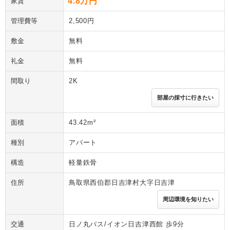
4.8万円
家賃
管理費等
2,500円
敷金
無料
礼金
無料
間取り
2K
部屋の採寸に行きたい
面積
43.42m²
種別
アパート
構造
軽量鉄骨
住所
鳥取県西伯郡日吉津村大字日吉津
周辺環境を知りたい
交通
日ノ丸バス/イオン日吉津西館 歩9分