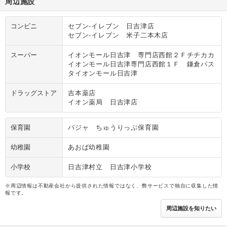
周辺施設
コンビニ
セブン‐イレブン 日吉津店
セブン‐イレブン 米子二本木店
スーパー
イオンモール日吉津 専門店西館２Ｆチチカカ
イオンモール日吉津専門店西館１Ｆ 鎌倉パス
タイオンモール日吉津
ドラッグストア
吉本薬店
イオン薬局 日吉津店
保育園
パジャ ちゅうりっぷ保育園
幼稚園
あおば幼稚園
小学校
日吉津村立 日吉津小学校
※周辺情報は不動産会社から提供された情報ではなく、弊サービスで独自に収集した情
報です。
周辺施設を知りたい