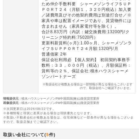
ため仲介手数料要 シャーメゾンライフＳＵＰ
ＰＯＲＴ２４（月額１，３２０円税込）加入要
／諸費用及びその他契約費用は別途打合せ／※
家具や車は配置イメージであり、賃貸物件には
含まれません（家具家電付等を除く）。
合計8.83万円（内訳：鍵交換費用:13200円/ク
リーニング特約料:75020円）
更新料新賃料(ヶ月):1.00ヶ月、シャーメゾンラ
イフＳＵＰＰＯＲＴ２４月額:1320円/月
普通借家 2年
保証会社利用必 【個人契約】 初回契約事務手
数料：３３，０００円（税込）、月額保証料：
賃料等の２％、保証会社:積水ハウスシャーメ
ゾンパートナーズ
※取扱会社が複数ある場合は一部情報が異なる場合もございます
ので、取扱会社へご確認下さいませ。
情報提供元
:
積水ハウスシャーメゾンPM中国四国(株)山陰賃貸営業所
画像提供元
:
積水ハウスシャーメゾンPM中国四国(株)山陰賃貸営業所
※次回更新日は2026/08/22です。
※各種情報と現状に差異がある場合は現状優先となります。
※取扱い不動産会社が複数ある場合は、住宅保険など一部条件が異なる場合もございま
すので、取扱店舗までご確認下さい。
取扱い会社について(
5
件)