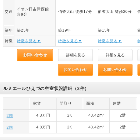
イオン日吉津西館
交通
伯耆大山 徒歩17分
伯耆大山 徒歩20分
歩9分
築年
築25年
築19年
築15年
特徴
特徴を見る▼
特徴を見る▼
特徴を見る▼
お問い合わせ
詳細を見る
詳細を見る
お問い合わせ
お問い合わせ
ルミエールひえづの空室状況詳細（2件）
家賃
間取り
面積
建階
4.8万円
2K
43.42m²
2階
2階
4.8万円
2K
43.42m²
2階
2階