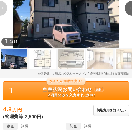
1/14
画像提供元：積水ハウスシャーメゾンPM中国四国(株)山陰賃貸営業所
かんたん30秒で完了!
空室状況お問い合わせ
無料
2項目のみを入力すればOK!
4.8
万円
初期費用を知りたい
(管理費等:2,500円)
無料
無料
敷金
礼金