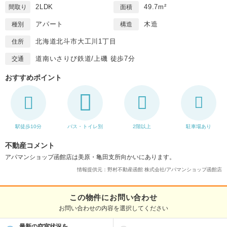
2LDK
49.7m²
間取り
面積
アパート
木造
種別
構造
北海道北斗市大工川1丁目
住所
道南いさりび鉄道/上磯 徒歩7分
交通
おすすめポイント
駅徒歩10分
バス・トイレ別
2階以上
駐車場あり
不動産コメント
アパマンショップ函館店は美原・亀田支所向かいにあります。
情報提供元：野村不動産函館 株式会社/アパマンショップ函館店
この物件にお問い合わせ
お問い合わせの内容を選択してください
最新の空室状況を