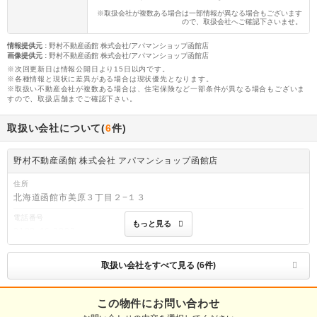
※取扱会社が複数ある場合は一部情報が異なる場合もございます
ので、取扱会社へご確認下さいませ。
情報提供元
:
野村不動産函館 株式会社/アパマンショップ函館店
画像提供元
:
野村不動産函館 株式会社/アパマンショップ函館店
※次回更新日は情報公開日より15日以内です。
※各種情報と現状に差異がある場合は現状優先となります。
※取扱い不動産会社が複数ある場合は、住宅保険など一部条件が異なる場合もございま
すので、取扱店舗までご確認下さい。
取扱い会社について(
6
件)
野村不動産函館 株式会社 アパマンショップ函館店
住所
北海道函館市美原３丁目２−１３
電話番号
もっと見る
0138-46-9300
免許番号
北海道知事渡島(13)第409号
取扱い会社をすべて見る (6件)
取引態様
仲介
この物件にお問い合わせ