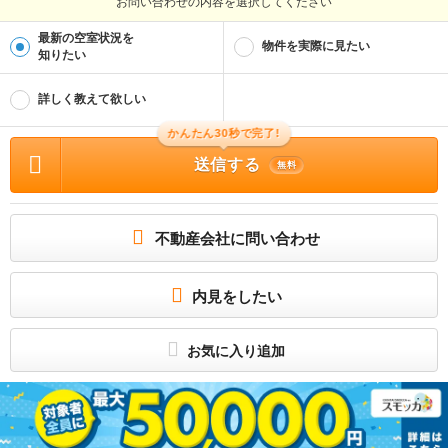
お問い合わせの内容を選択してください
物件管理番号
70306761
最新の空室状況を
※お問い合わせの際には、担当者へ物件管理番号をお伝えください。
物件を実際に見たい
知りたい
物件に関する情報
物件の所在地 : 北海道北斗市大工川1丁目 / 交通の利便 : 道南いさりび鉄道/上磯 徒
詳しく教えて欲しい
歩7分 / 面積 : 49.7m² / 築年月 : 1996年01月 / 賃料 : 5.5万円 / 管理費又は共益費
等 : － / 礼金等 : 1ヶ月 / 敷金 : 無料、保証金等 : －、 償却、敷引 : － / 住宅総合
保険等の損害保険料 : 19000円(2年) / その他 : 退去時に借主負担にてハウスクリー
かんたん30秒で完了!
ニング料が発生致します。 保証会社利用必須 あんしん保証株式会社 ※初回保
証料：賃料等総額の５０％、月額手数料：毎月８６４円（税込）、年間更新料：１
送信する
無料
０，０００円 ［退去時費用（故意・過失等別途実費）：退去時清掃費（課税対 33,0
00円］ / 駐車場 : 空有
アパマンショップ函館店は美原・亀田支所向かいにあります。
所属団体
不動産会社に問い合わせ
（公社）北海道宅地建物取引業協会
（一社）北海道不動産公正取引協議会加盟
－
内見をしたい
お気に入り追加