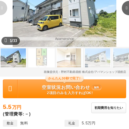
1/33
画像提供元：野村不動産函館 株式会社/アパマンショップ函館店
かんたん30秒で完了!
空室状況お問い合わせ
無料
2項目のみを入力すればOK!
5.5
万円
初期費用を知りたい
(管理費等:－)
無料
5.5万円
敷金
礼金