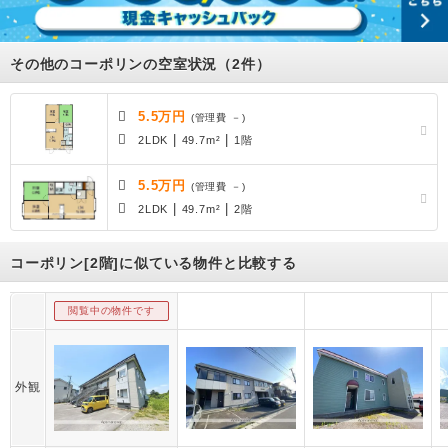
その他のコーポリンの空室状況（2件）
5.5万円
(管理費 －)
|
|
2LDK
49.7m²
1階
5.5万円
(管理費 －)
|
|
2LDK
49.7m²
2階
コーポリン[2階]に似ている物件と比較する
閲覧中の物件です
外観