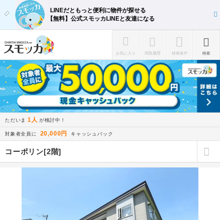
LINEだともっと便利に物件が探せる
【無料】公式スモッカLINEと友達になる
お気に入り
閲覧履歴
検索条件
検索
1人
ただいま
が検討中！
20,000円
対象者全員に
キャッシュバック
コーポリン[2階]