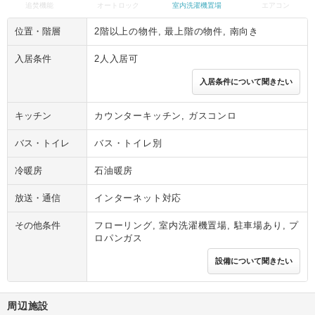
追焚機能
オートロック
室内洗濯機置場
エアコン
位置・階層
2階以上の物件, 最上階の物件, 南向き
入居条件
2人入居可
入居条件について聞きたい
キッチン
カウンターキッチン, ガスコンロ
バス・トイレ
バス・トイレ別
冷暖房
石油暖房
放送・通信
インターネット対応
その他条件
フローリング, 室内洗濯機置場, 駐車場あり, プ
ロパンガス
設備について聞きたい
周辺施設