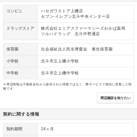
コンビニ
ハセガワストア上磯店
セブン‐イレブン北斗中央インター店
ドラッグストア
株式会社エミアスファーマシーズわかば薬局
ツルハドラッグ 北斗中野通店
保育園
社会福祉法人民生博愛会 東光保育園
小学校
北斗市立上磯小学校
中学校
北斗市立上磯中学校
※周辺情報は不動産会社から提供された情報ではなく、弊サービスで独自に収集した情
報です。
周辺施設を知りたい
契約に関する情報
契約期間
24ヶ月