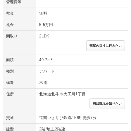
管理費等
－
敷金
無料
礼金
5.5万円
間取り
2LDK
部屋の採寸に行きたい
面積
49.7m²
種別
アパート
構造
木造
住所
北海道北斗市大工川1丁目
周辺環境を知りたい
交通
道南いさりび鉄道/上磯 徒歩7分
建階
2階/地上2階建