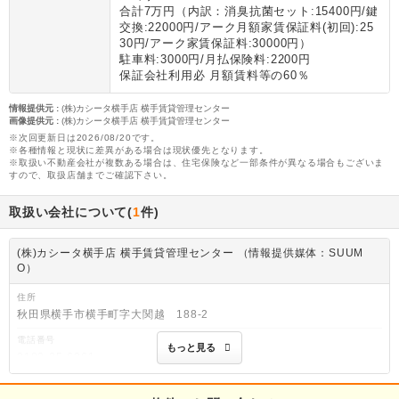
合計7万円（内訳：消臭抗菌セット:15400円/鍵
交換:22000円/アーク月額家賃保証料(初回):25
30円/アーク家賃保証料:30000円）
駐車料:3000円/月払保険料:2200円
保証会社利用必 月額賃料等の60％
情報提供元
:
(株)カシータ横手店 横手賃貸管理センター
画像提供元
:
(株)カシータ横手店 横手賃貸管理センター
※次回更新日は2026/08/20です。
※各種情報と現状に差異がある場合は現状優先となります。
※取扱い不動産会社が複数ある場合は、住宅保険など一部条件が異なる場合もございま
すので、取扱店舗までご確認下さい。
取扱い会社について(
1
件)
(株)カシータ横手店 横手賃貸管理センター （情報提供媒体：SUUM
O）
住所
秋田県横手市横手町字大関越 188-2
電話番号
もっと見る
0182-35-6061
免許番号