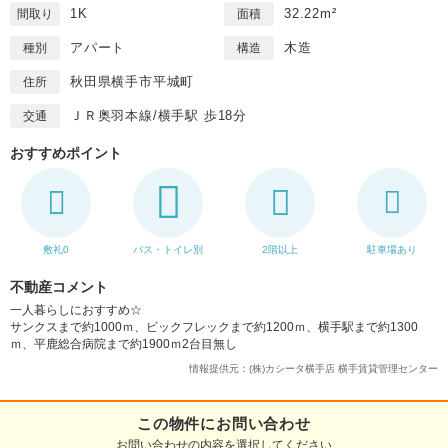
1K
32.22m²
間取り
面積
アパート
木造
種別
構造
秋田県横手市平城町
住所
ＪＲ奥羽本線/横手駅 歩18分
交通
おすすめポイント
敷礼0
バス・トイレ別
2階以上
駐車場あり
不動産コメント
一人暮らしにおすすめ☆
サンクスまで約1000ｍ、ビックフレックまで約1200ｍ、横手駅まで約1300
ｍ、平鹿総合病院まで約1900ｍ2台目無し
情報提供元：(株)カシータ横手店 横手賃貸管理センター
この物件にお問い合わせ
お問い合わせの内容を選択してください