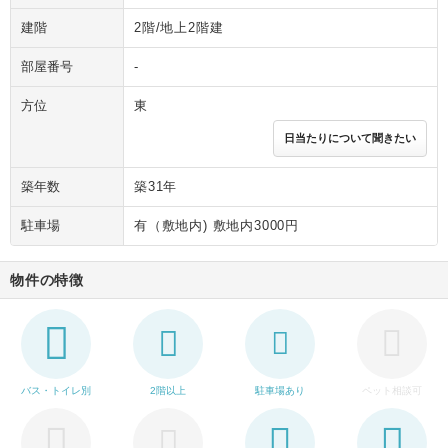
建階
2階/地上2階建
部屋番号
-
方位
東
日当たりについて聞きたい
築年数
築31年
駐車場
有（敷地内) 敷地内3000円
物件の特徴
バス・トイレ別
2階以上
駐車場あり
ペット相談可