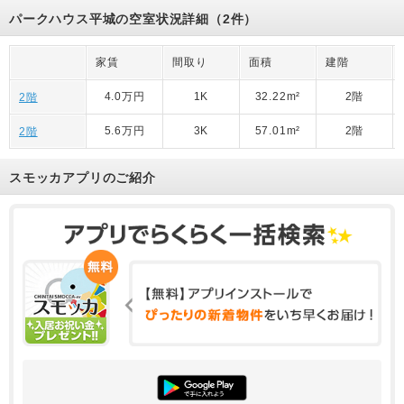
パークハウス平城の空室状況詳細（2件）
家賃
間取り
面積
建階
4.0万円
1K
32.22m²
2階
2階
5.6万円
3K
57.01m²
2階
2階
スモッカアプリのご紹介