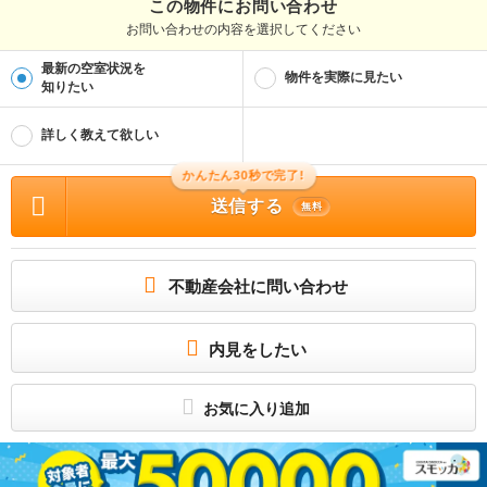
秋田県知事(2)第2224号
この物件にお問い合わせ
お問い合わせの内容を選択してください
取引態様
仲介
最新の空室状況を
物件を実際に見たい
物件管理番号
知りたい
100457146076
※お問い合わせの際には、担当者へ物件管理番号をお伝えください。
詳しく教えて欲しい
物件に関する情報
かんたん30秒で完了!
物件の所在地 : 秋田県横手市平城町 / 交通の利便 : ＪＲ奥羽本線/横手駅 歩18分 /
面積 : 32.22m² / 築年月 : 1995年03月 / 賃料 : 4.0万円 / 管理費又は共益費等 : 2,
送信する
000円 / 礼金等 : 無料 / 敷金 : 無料、保証金等 : －、 償却、敷引 : － / 住宅総合保
無料
険等の損害保険料 : - / その他 : システムキッチン完備のおススメ１Kです！シャン
プードレッサー付♪大きな窓で明るいお部屋です♪ 合計7万円（内訳：消臭抗菌セッ
ト:15400円/鍵交換:22000円/アーク月額家賃保証料(初回):2530円/アーク家賃保証
料:30000円） 駐車料:3000円/月払保険料:2200円 保証会社利用必 月額賃料等の6
0％ / 駐車場 : 有（敷地内) 敷地内3000円
不動産会社に問い合わせ
一人暮らしにおすすめ☆
サンクスまで約1000ｍ、ビックフレックまで約1200ｍ、横手駅まで約1300ｍ、平
鹿総合病院まで約1900ｍ2台目無し
内見をしたい
所属団体
（公社）秋田県宅地建物取引業協会会員
東北地区不動産公正取引協議会加盟
お気に入り追加