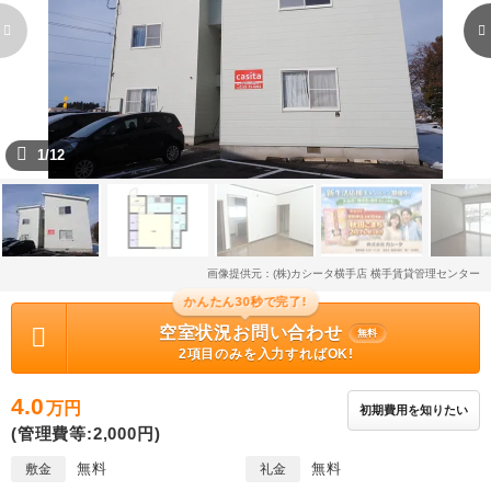
1/12
画像提供元：(株)カシータ横手店 横手賃貸管理センター
かんたん30秒で完了!
空室状況お問い合わせ
無料
2項目のみを入力すればOK!
4.0
万円
初期費用を知りたい
(管理費等:2,000円)
無料
無料
敷金
礼金