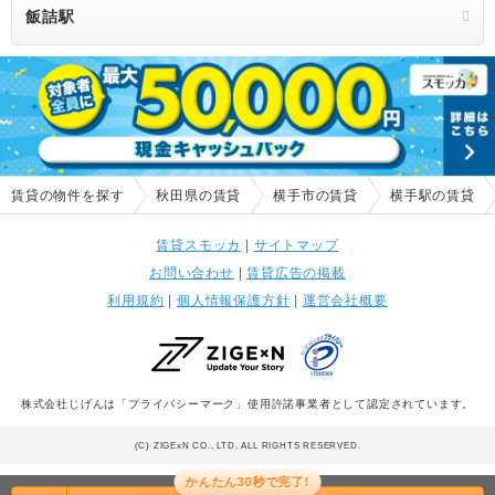
飯詰駅
賃貸の物件を探す
秋田県の賃貸
横手市の賃貸
横手駅の賃貸
賃貸スモッカ
|
サイトマップ
お問い合わせ
|
賃貸広告の掲載
利用規約
|
個人情報保護方針
|
運営会社概要
株式会社じげんは「プライバシーマーク」使用許諾事業者として認定されています。
(C) ZIGExN CO., LTD. ALL RIGHTS RESERVED.
かんたん30秒で完了!