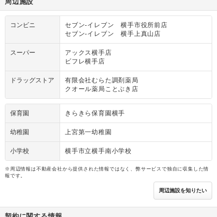
周辺施設
コンビニ
セブン‐イレブン 横手市役所前店
セブン‐イレブン 横手上真山店
スーパー
アックス横手店
ビフレ横手店
ドラッグストア
有限会社むらた調剤薬局
クオール薬局ことぶき店
保育園
きらきら保育園横手
幼稚園
上宮第一幼稚園
小学校
横手市立横手南小学校
※周辺情報は不動産会社から提供された情報ではなく、弊サービスで独自に収集した情
報です。
周辺施設を知りたい
契約に関する情報