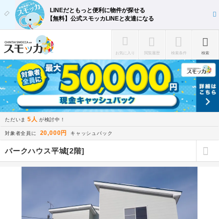
LINEだともっと便利に物件が探せる
【無料】公式スモッカLINEと友達になる
お気に入り
閲覧履歴
検索条件
検索
5人
ただいま
が検討中！
20,000円
対象者全員に
キャッシュバック
パークハウス平城[2階]