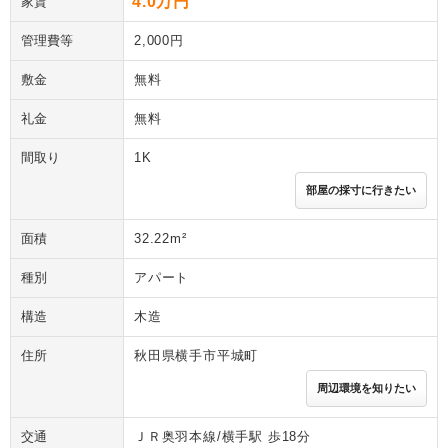
4.0万円
家賃
管理費等
2,000円
敷金
無料
礼金
無料
間取り
1K
部屋の採寸に行きたい
面積
32.22m²
種別
アパート
構造
木造
住所
秋田県横手市平城町
周辺環境を知りたい
交通
ＪＲ奥羽本線/横手駅 歩18分