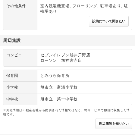
その他条件
室内洗濯機置場, フローリング, 駐車場あり, 駐
輪場あり
設備について聞きたい
周辺施設
コンビニ
セブンイレブン旭井戸野店
ローソン 旭神宮寺店
保育園
とみうら保育所
小学校
旭市立 富浦小学校
中学校
旭市立 第一中学校
※周辺情報は不動産会社から提供された情報ではなく、弊サービスで独自に収集した情
報です。
周辺施設を知りたい