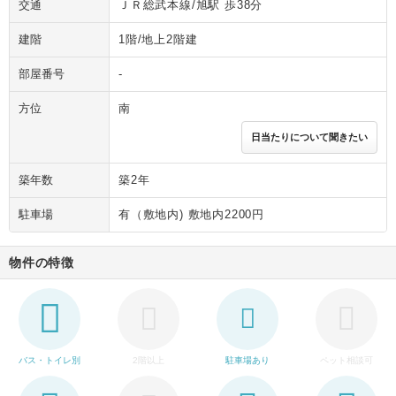
交通
ＪＲ総武本線/旭駅 歩38分
建階
1階/地上2階建
部屋番号
-
方位
南
日当たりについて聞きたい
築年数
築2年
駐車場
有（敷地内) 敷地内2200円
物件の特徴
バス・トイレ別
2階以上
駐車場あり
ペット相談可