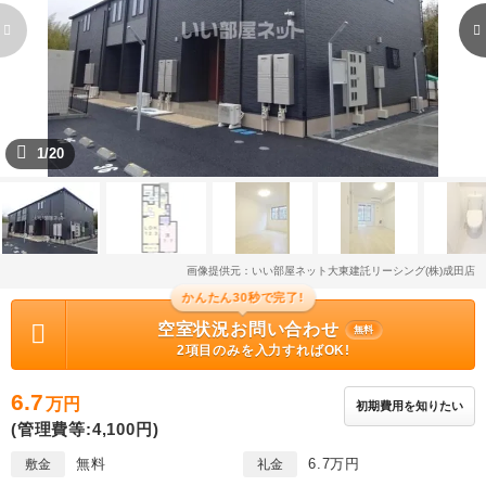
1/20
画像提供元：いい部屋ネット大東建託リーシング(株)成田店
かんたん30秒で完了!
空室状況お問い合わせ
無料
2項目のみを入力すればOK!
6.7
万円
初期費用を知りたい
(管理費等:4,100円)
無料
6.7万円
敷金
礼金