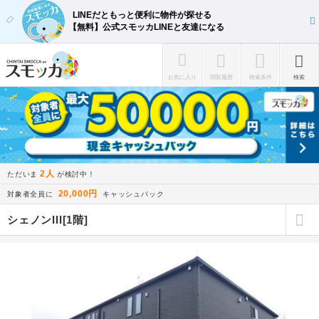
LINEだともっと便利に物件が探せる
【無料】公式スモッカLINEと友達になる
お気に入り
閲覧履歴
検索条件
検索
2人
ただいま
が検討中！
20,000円
対象者全員に
キャッシュバック
シェノンIII[1階]