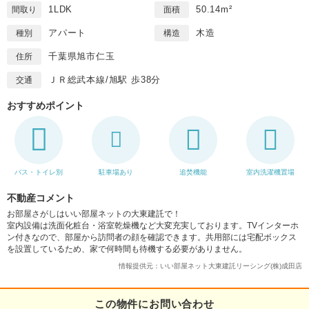
1LDK
50.14m²
間取り
面積
アパート
木造
種別
構造
千葉県旭市仁玉
住所
ＪＲ総武本線/旭駅 歩38分
交通
おすすめポイント
バス・トイレ別
駐車場あり
追焚機能
室内洗濯機置場
不動産コメント
お部屋さがしはいい部屋ネットの大東建託で！
室内設備は洗面化粧台・浴室乾燥機など大変充実しております。TVインターホ
ン付きなので、部屋から訪問者の顔を確認できます。共用部には宅配ボックス
を設置しているため、家で何時間も待機する必要がありません。
情報提供元：いい部屋ネット大東建託リーシング(株)成田店
この物件にお問い合わせ