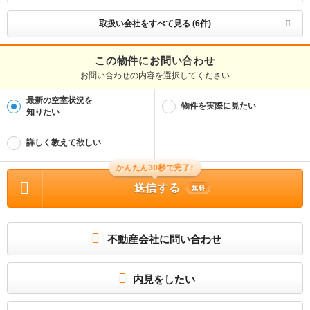
免許番号
国土交通大臣(2)第9120号
取扱い会社をすべて見る (6件)
取引態様
仲介
この物件にお問い合わせ
お問い合わせの内容を選択してください
物件管理番号
100510051845
最新の空室状況を
※お問い合わせの際には、担当者へ物件管理番号をお伝えください。
物件を実際に見たい
知りたい
物件に関する情報
物件の所在地 : 千葉県旭市仁玉 / 交通の利便 : ＪＲ総武本線/旭駅 歩38分 / 面積 : 5
詳しく教えて欲しい
0.14m² / 築年月 : 2024年02月 / 賃料 : 6.7万円 / 管理費又は共益費等 : 4,100円 /
礼金等 : 1ヶ月 / 敷金 : 無料、保証金等 : －、 償却、敷引 : － / 住宅総合保険等の
損害保険料 : 要 / その他 : 退去時クリーニング費用￥60000が契約時必要。駐車場
かんたん30秒で完了!
貸主インボイス登録なし/更新事務手数料22000円/ruumサポート費用（月額）1980
円/鍵セット費3300円 保証会社利用必 契約時保証委託料：２２，０００円／月額保
送信する
無料
証委託料：賃料総額の２．２％又は５．５％ / 駐車場 : 有（敷地内) 敷地内2200円
お部屋さがしはいい部屋ネットの大東建託で！
室内設備は洗面化粧台・浴室乾燥機など大変充実しております。TVインターホン付
きなので、部屋から訪問者の顔を確認できます。共用部には宅配ボックスを設置し
不動産会社に問い合わせ
ているため、家で何時間も待機する必要がありません。
所属団体
（公財）日本賃貸住宅管理協会会員
内見をしたい
（公社）首都圏不動産公正取引協議会加盟