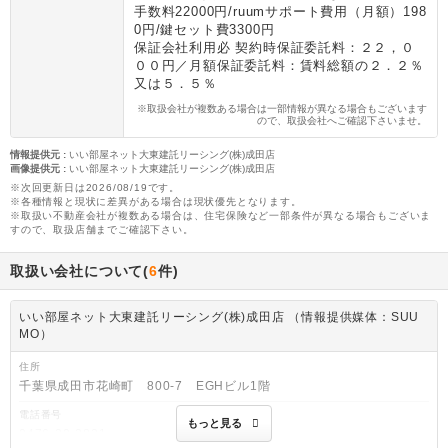
手数料22000円/ruumサポート費用（月額）198
0円/鍵セット費3300円
保証会社利用必 契約時保証委託料：２２，０
００円／月額保証委託料：賃料総額の２．２％
又は５．５％
※取扱会社が複数ある場合は一部情報が異なる場合もございます
ので、取扱会社へご確認下さいませ。
情報提供元
:
いい部屋ネット大東建託リーシング(株)成田店
画像提供元
:
いい部屋ネット大東建託リーシング(株)成田店
※次回更新日は2026/08/19です。
※各種情報と現状に差異がある場合は現状優先となります。
※取扱い不動産会社が複数ある場合は、住宅保険など一部条件が異なる場合もございま
すので、取扱店舗までご確認下さい。
取扱い会社について(
6
件)
いい部屋ネット大東建託リーシング(株)成田店 （情報提供媒体：SUU
MO）
住所
千葉県成田市花崎町 800-7 EGHビル1階
電話番号
もっと見る
0476-20-2821