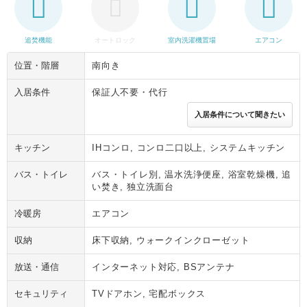
追焚機能
オートロック
室内洗濯機置場
エアコン
位置・階層
南向き
入居条件
保証人不要・代行
入居条件について聞きたい
キッチン
IHコンロ, コンロ二口以上, システムキッチン
バス・トイレ
バス・トイレ別, 温水洗浄便座, 浴室乾燥機, 追
い焚き, 独立洗面台
冷暖房
エアコン
収納
床下収納, ウォークインクローゼット
放送・通信
インターネット対応, BSアンテナ
セキュリティ
TVドアホン, 宅配ボックス