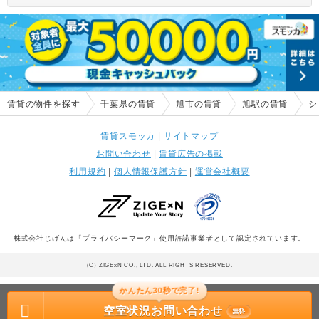
賃貸の物件を探す
千葉県の賃貸
旭市の賃貸
旭駅の賃貸
シ
賃貸スモッカ
|
サイトマップ
お問い合わせ
|
賃貸広告の掲載
利用規約
|
個人情報保護方針
|
運営会社概要
株式会社じげんは「プライバシーマーク」使用許諾事業者として認定されています。
(C) ZIGExN CO., LTD. ALL RIGHTS RESERVED.
かんたん30秒で完了!
空室状況お問い合わせ
無料