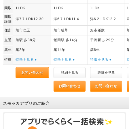
間取
1LDK
1LDK
1LDK
間取
洋7.7 LDK12.30
洋6.7 LDK11.4
洋6.2 LDK12.2
洋
詳細
住所
旭市仁玉
旭市後草
旭市鎌数
交通
旭駅 歩38分
飯岡駅 歩14分
干潟駅 歩29分
築年
築2年
築14年
築6年
特徴
特徴を見る▼
特徴を見る▼
特徴を見る▼
お問い合わせ
詳細を見る
詳細を見る
お問い合わせ
お問い合わせ
スモッカアプリのご紹介