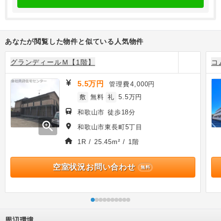
あなたが閲覧した物件と似ている人気物件
グランディールＭ【1階】
コ
5.5万円
管理費
4,000円
敷
無料
礼
5.5万円
和歌山市 徒歩18分
zoom_in
和歌山市東長町5丁目
1R / 25.45m² / 1階
空室状況お問い合わせ
無料
周辺環境