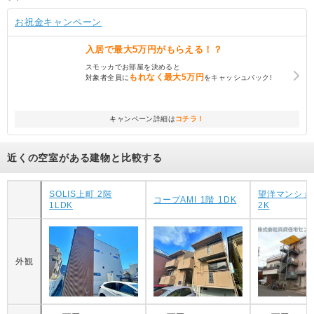
お祝金キャンペーン
入居で
最大5万円
がもらえる！？
スモッカでお部屋を決めると
もれなく
最大5万円
対象者全員に
をキャッシュバック!
キャンペーン詳細は
コチラ！
近くの空室がある建物と比較する
SOLIS上町 2階
望洋マンショ
コープAMI 1階 1DK
1LDK
2K
外観