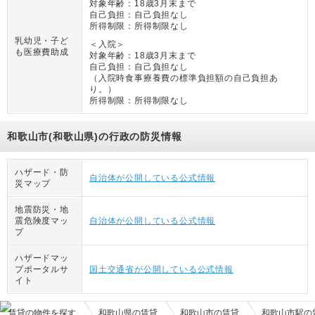
対象年齢：
18歳3月末まで
自己負担：
自己負担なし
所得制限：
所得制限なし
乳幼児・子ど
＜入院＞
も医療費助成
対象年齢：
18歳3月末まで
自己負担：
自己負担なし
（
入院時食事療養費の標準負担額の自己負担あ
り。
）
所得制限：
所得制限なし
和歌山市(和歌山県)の行政の防災情報
ハザード・防
自治体が公開している公式情報
災マップ
地震防災・地
震危険度マッ
自治体が公開している公式情報
プ
ハザードマッ
プポータルサ
国土交通省が公開している公式情報
イト
賃貸の物件を探す
和歌山県の賃貸
和歌山市の賃貸
和歌山市駅の