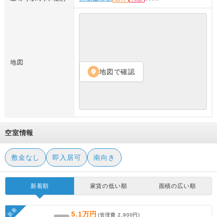
地図
地図で確認
location_on
空室情報
敷金なし
即入居可
南向き
新着順
家賃の低い順
面積の広い順
新着
5.1万円
(管理費
2,900円
)