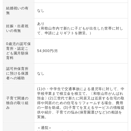
結婚祝いの有
なし
無
あり
妊娠・出産祝
（
和歌山市内で新たに子どもが出生した世帯に対し
いの有無
て、申請によりギフトを贈呈。
）
0歳児の認可保
育所・認定こ
54,900円/月
ども園月額保
育料
認可外保育所
に預ける保護
なし
者への補助
(1)小・中学生で交通事故による遺児等に対して、中
学校卒業まで積立金を積立て。〔和歌山市がんばれ
子育て関連の
預金〕(2)三世代で新たに同居又は近居する住宅の取
独自の取り組
得や同居のための住宅をリフォームする場合、費用
み
の一部を助成。(3)子育てを支えるサービスの情報提
供や紹介、子育ての悩み(保育園選びなど)の相談を
実施。
＜通院＞