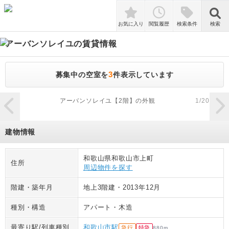
検索
お気に入り
閲覧履歴
検索条件
検索
アーバンソレイユ
の賃貸情報
3
募集中の空室を
件表示しています
zoom_in
アーバンソレイユ【2階】の外観
1
/
20
建物情報
和歌山県和歌山市上町
住所
周辺物件を探す
階建・築年月
地上3階建
・
2013年12月
種別・構造
アパート
・
木造
最寄り駅/列車種別
和歌山市駅
急行
特急
880
m