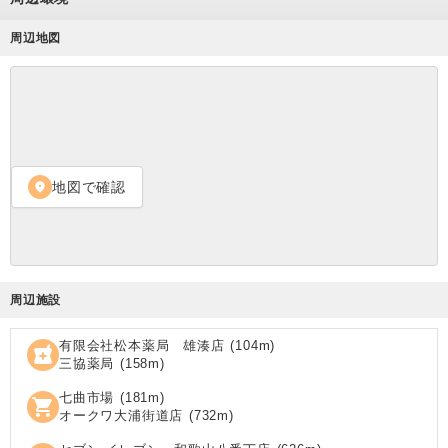
周辺地図
地図で確認
location_on
周辺施設
有限会社松本薬局 雄湊店
(
104
m)
local_pharmacy
三協薬局
(
158
m)
七曲市場
(
181
m)
shopping_cart
オークワ大浦街道店
(
732
m)