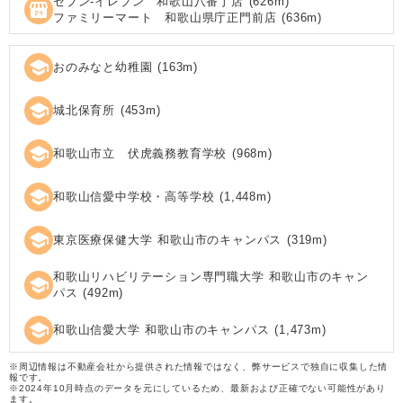
セブン‐イレブン 和歌山八番丁店
(
626
m)
local_convenience_store
ファミリーマート 和歌山県庁正門前店
(
636
m)
school
おのみなと幼稚園
(
163
m)
school
城北保育所
(
453
m)
school
和歌山市立 伏虎義務教育学校
(
968
m)
school
和歌山信愛中学校・高等学校
(
1,448
m)
school
東京医療保健大学 和歌山市のキャンパス
(
319
m)
和歌山リハビリテーション専門職大学 和歌山市のキャン
school
パス
(
492
m)
school
和歌山信愛大学 和歌山市のキャンパス
(
1,473
m)
※周辺情報は不動産会社から提供された情報ではなく、弊サービスで独自に収集した情
報です。
※2024年10月時点のデータを元にしているため、最新および正確でない可能性があり
ます。