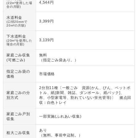
4,544円
(22m³使用した場
合の月額)
水道料金
3,399円
(口径20mmで
20m³の月額)
下水道料金
3,139円
(20m³を使用した
場合の月額)
家庭ごみ収集
無料
(可燃ごみ)
（
指定ごみ袋あり。
）
指定ごみ袋の
市場価格
価格
2分別11種〔一般ごみ 資源(かん、びん、ペットボ
家庭ごみの分
トル、紙[新聞、雑誌、ダンボール、紙パック]、
別方式
布、小型家電等、割れていない蛍光管等)〕 拠点回
収：白色トレイ
家庭ごみ戸別
一部実施(ふれあい収集)
収集
あり
粗大ごみ収集
（
無料。事前申込制。
）