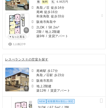
敷
無料
礼
6.95万円
鳥取ノ荘 徒歩14分
尾崎 徒歩16分
和泉鳥取 徒歩33分
阪南市鳥取中
2LDK
/
58.2m²
2階 / 地上2階建
築9年
/ 賃貸アパート
もっと見る
1人検討中
レスぺランスⅡの空室を探す
尾崎駅 歩17分
鳥取ノ荘駅 歩23分
阪南市黒田
地上2階建
築12年
/ 賃貸アパート
NEW
初期費用分割払い対応
3LDK / 67.5m² / 2階