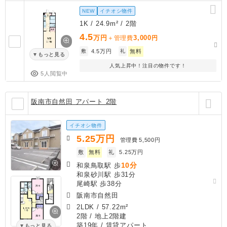
NEW
イチオシ物件
1K / 24.9m² / 2階
4.5
万円
3,000
＋管理費
円
敷
4.5万円
礼
無料
もっと見る
人気上昇中！注目の物件です！
5人閲覧中
阪南市自然田 アパート 2階
イチオシ物件
5.25
万円
管理費
5,500円
敷
無料
礼
5.25万円
10分
和泉鳥取駅 歩
和泉砂川駅 歩31分
尾崎駅 歩38分
阪南市自然田
2LDK
/
57.22m²
2階 / 地上2階建
築19年
/ 賃貸アパート
もっと見る