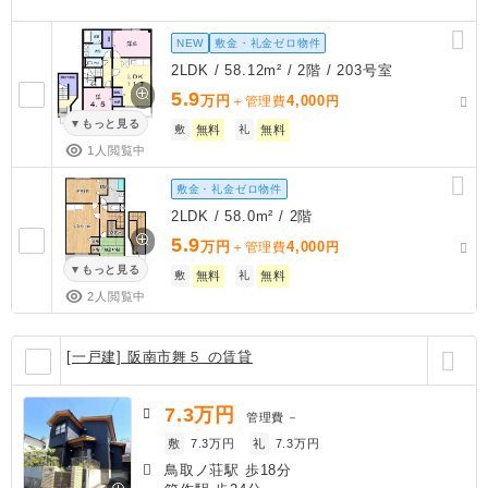
NEW
敷金・礼金ゼロ物件
2LDK / 58.12m² / 2階 / 203号室
5.9
万円
4,000
＋管理費
円
もっと見る
敷
無料
礼
無料
1人閲覧中
敷金・礼金ゼロ物件
2LDK / 58.0m² / 2階
5.9
万円
4,000
＋管理費
円
もっと見る
敷
無料
礼
無料
2人閲覧中
[一戸建] 阪南市舞５ の賃貸
7.3
万円
管理費
－
敷
7.3万円
礼
7.3万円
鳥取ノ荘駅 歩18分