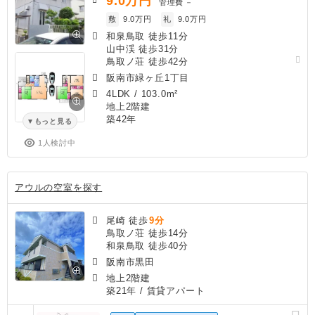
9.0
万円
管理費
－
敷
9.0万円
礼
9.0万円
和泉鳥取 徒歩11分
山中渓 徒歩31分
鳥取ノ荘 徒歩42分
阪南市緑ヶ丘1丁目
4LDK
/
103.0m²
地上2階建
築42年
もっと見る
1人検討中
アウルの空室を探す
尾崎 徒歩
9分
鳥取ノ荘 徒歩14分
和泉鳥取 徒歩40分
阪南市黒田
地上2階建
築21年
/ 賃貸アパート