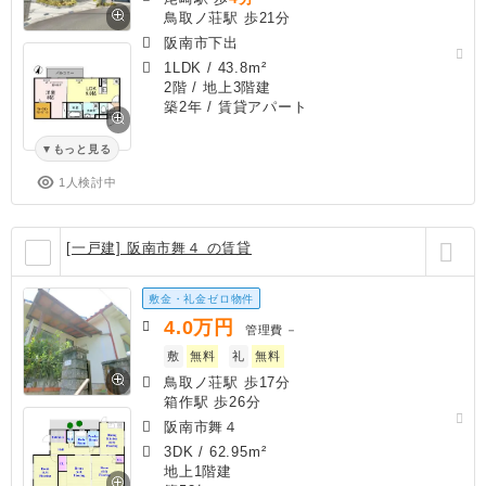
鳥取ノ荘駅 歩21分
阪南市下出
1LDK
/
43.8m²
2階 / 地上3階建
築2年
/ 賃貸アパート
もっと見る
1人検討中
[一戸建] 阪南市舞４ の賃貸
敷金・礼金ゼロ物件
4.0
万円
管理費
－
敷
無料
礼
無料
鳥取ノ荘駅 歩17分
箱作駅 歩26分
阪南市舞４
3DK
/
62.95m²
地上1階建