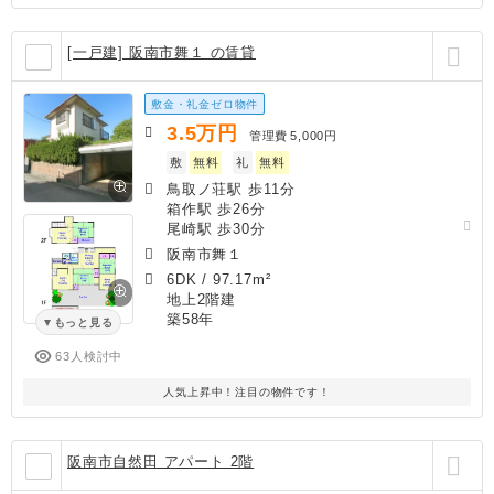
[一戸建] 阪南市舞１ の賃貸
敷金・礼金ゼロ物件
3.5
万円
管理費
5,000円
敷
無料
礼
無料
鳥取ノ荘駅 歩11分
箱作駅 歩26分
尾崎駅 歩30分
阪南市舞１
6DK
/
97.17m²
地上2階建
築58年
もっと見る
63人検討中
人気上昇中！注目の物件です！
阪南市自然田 アパート 2階