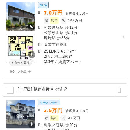
NEW
7.0
万円
管理費
4,000円
敷
無料
礼
10.0万円
和泉鳥取駅 歩12分
和泉砂川駅 歩31分
尾崎駅 歩38分
阪南市自然田
2SLDK
/
63.77m²
2階 / 地上2階建
築9年
/ 賃貸アパート
もっと見る
4人検討中
[一戸建] 阪南市舞４ の賃貸
イチオシ物件
3.5
万円
管理費
3,000円
敷
無料
礼
3.5万円
鳥取ノ荘駅 歩20分