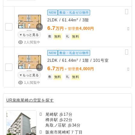
NEW
敷金・礼金ゼロ物件
2LDK / 61.44m² / 3階
6.7
万円
4,000
＋管理費
円
もっと見る
敷
無料
礼
無料
2人閲覧中
NEW
敷金・礼金ゼロ物件
2LDK / 61.44m² / 1階 / 101号室
6.7
万円
4,000
＋管理費
円
もっと見る
敷
無料
礼
無料
1人閲覧中
UR泉南尾崎の空室を探す
尾崎駅 歩17分
樽井駅 歩22分
鳥取ノ荘駅 歩34分
阪南市尾崎町７丁目