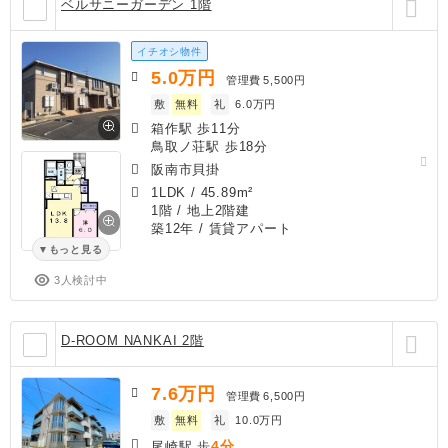
ベルサニーガーデン 1階
イチオシ物件
5.0
万円
管理費
5,500円
敷
無料
礼
6.0万円
箱作駅 歩11分
鳥取ノ荘駅 歩18分
阪南市貝掛
1LDK
/
45.89m²
1階 / 地上2階建
築12年
/ 賃貸アパート
もっと見る
3人検討中
D-ROOM NANKAI 2階
7.6
万円
管理費
6,500円
敷
無料
礼
10.0万円
4分
尾崎駅 歩