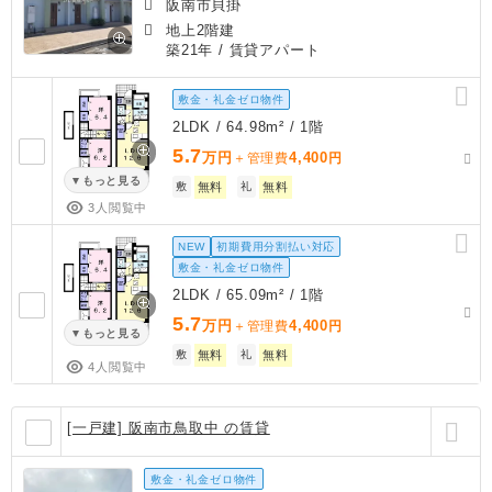
阪南市貝掛
地上2階建
築21年
/ 賃貸アパート
敷金・礼金ゼロ物件
2LDK / 64.98m² / 1階
5.7
万円
4,400
＋管理費
円
もっと見る
敷
無料
礼
無料
3人閲覧中
NEW
初期費用分割払い対応
敷金・礼金ゼロ物件
2LDK / 65.09m² / 1階
5.7
万円
4,400
＋管理費
円
もっと見る
敷
無料
礼
無料
4人閲覧中
[一戸建] 阪南市鳥取中 の賃貸
敷金・礼金ゼロ物件