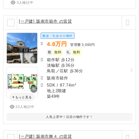
3人検討中
[一戸建] 阪南市箱作 の賃貸
敷金・礼金ゼロ物件
4.8
万円
管理費
3,000円
敷
無料
礼
無料
箱作駅 歩12分
淡輪駅 歩36分
鳥取ノ荘駅 歩36分
阪南市箱作
5DK
/
87.74m²
地上2階建
築49年
もっと見る
23人検討中
人気上昇中！注目の物件です！
[一戸建] 阪南市舞４ の賃貸