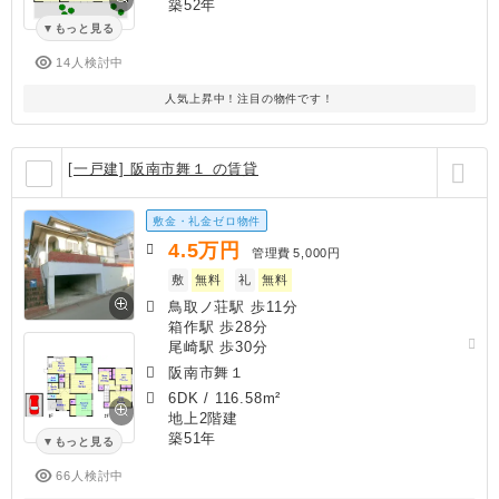
築52年
もっと見る
14人検討中
人気上昇中！注目の物件です！
[一戸建] 阪南市舞１ の賃貸
敷金・礼金ゼロ物件
4.5
万円
管理費
5,000円
敷
無料
礼
無料
鳥取ノ荘駅 歩11分
箱作駅 歩28分
尾崎駅 歩30分
阪南市舞１
6DK
/
116.58m²
地上2階建
築51年
もっと見る
66人検討中