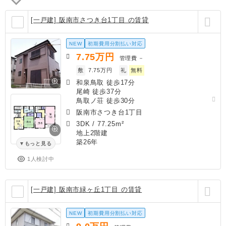
[一戸建] 阪南市さつき台1丁目 の賃貸
NEW
初期費用分割払い対応
7.75
万円
管理費
－
敷
7.75万円
礼
無料
和泉鳥取 徒歩17分
尾崎 徒歩37分
鳥取ノ荘 徒歩30分
阪南市さつき台1丁目
3DK
/
77.25m²
地上2階建
築26年
もっと見る
1人検討中
[一戸建] 阪南市緑ヶ丘1丁目 の賃貸
NEW
初期費用分割払い対応