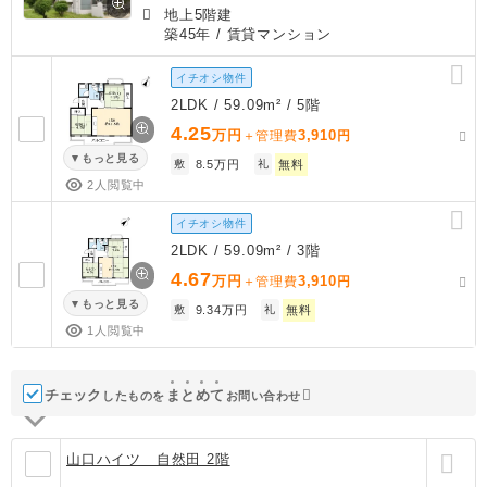
地上5階建
築45年
/ 賃貸マンション
イチオシ物件
2LDK / 59.09m² / 5階
4.25
万円
3,910
＋管理費
円
もっと見る
敷
8.5万円
礼
無料
2人閲覧中
イチオシ物件
2LDK / 59.09m² / 3階
4.67
万円
3,910
＋管理費
円
もっと見る
敷
9.34万円
礼
無料
1人閲覧中
チェック
ま
と
め
て
したものを
お問い合わせ
山口ハイツ 自然田 2階