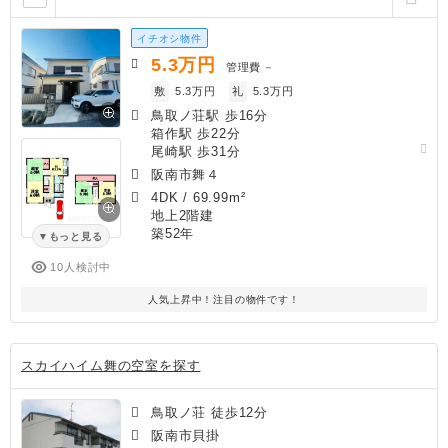
イチオシ物件
5.3
万円
管理費
－
敷
5.3万円
礼
5.3万円
鳥取ノ荘駅 歩16分
箱作駅 歩22分
尾崎駅 歩31分
阪南市舞４
4DK
/
69.99m²
地上2階建
築52年
もっと見る
10人検討中
人気上昇中！注目の物件です！
スカイハイム舞の空室を探す
鳥取ノ荘 徒歩12分
阪南市貝掛