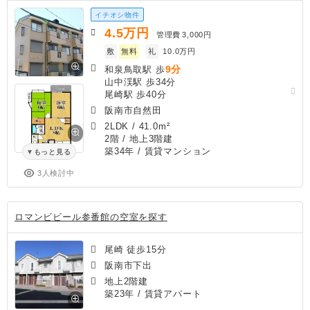
イチオシ物件
4.5
万円
管理費
3,000円
敷
無料
礼
10.0万円
9分
和泉鳥取駅 歩
山中渓駅 歩34分
尾崎駅 歩40分
阪南市自然田
2LDK
/
41.0m²
2階 / 地上3階建
築34年
/ 賃貸マンション
もっと見る
3人検討中
ロマンビビール参番館の空室を探す
尾崎 徒歩15分
阪南市下出
地上2階建
築23年
/ 賃貸アパート