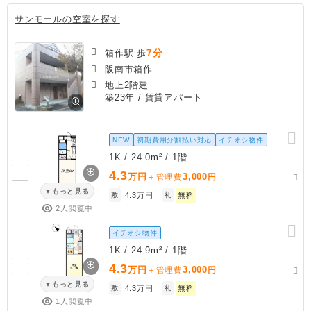
サンモールの空室を探す
7分
箱作駅 歩
阪南市箱作
地上2階建
築23年
/ 賃貸アパート
NEW
初期費用分割払い対応
イチオシ物件
1K / 24.0m² / 1階
4.3
万円
3,000
＋管理費
円
もっと見る
敷
4.3万円
礼
無料
2人閲覧中
イチオシ物件
1K / 24.9m² / 1階
4.3
万円
3,000
＋管理費
円
もっと見る
敷
4.3万円
礼
無料
1人閲覧中