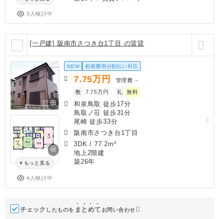
3人検討中
[一戸建] 阪南市さつき台1丁目 の賃貸
NEW
初期費用分割払い対応
7.75
万円
管理費
－
敷
7.75万円
礼
無料
和泉鳥取 徒歩17分
鳥取ノ荘 徒歩31分
尾崎 徒歩33分
阪南市さつき台1丁目
3DK
/
77.2m²
地上2階建
築26年
もっと見る
4人検討中
チェック
ま
と
め
て
したものを
お問い合わせ