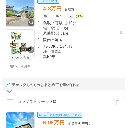
イチオシ物件
4.8
万円
管理費
－
敷
11.04万円
礼
無料
鳥取ノ荘駅 歩16分
箱作駅 歩20分
尾崎駅 歩31分
阪南市舞４
7SLDK
/
154.43m²
地上1階建
築54年
もっと見る
2人検討中
チェック
ま
と
め
て
したものを
お問い合わせ
コンソラトゥール 2階
NEW
初期費用分割払い対応
6.95
万円
管理費
4,100円