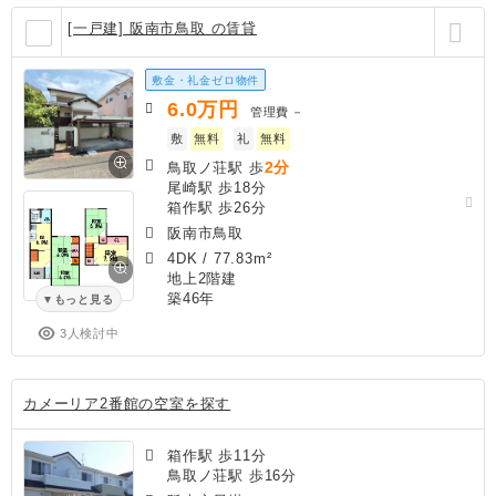
[一戸建] 阪南市鳥取 の賃貸
敷金・礼金ゼロ物件
6.0
万円
管理費
－
敷
無料
礼
無料
2分
鳥取ノ荘駅 歩
尾崎駅 歩18分
箱作駅 歩26分
阪南市鳥取
4DK
/
77.83m²
地上2階建
築46年
もっと見る
3人検討中
カメーリア2番館の空室を探す
箱作駅 歩11分
鳥取ノ荘駅 歩16分