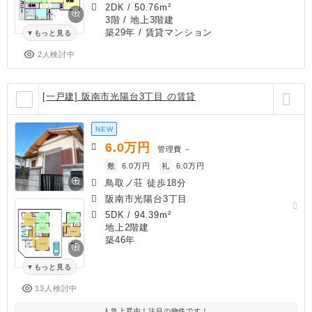
2DK
/
50.76m²
3階 / 地上3階建
築29年
/ 賃貸マンション
もっと見る
2人検討中
[一戸建] 阪南市光陽台3丁目 の賃貸
NEW
6.0
万円
管理費
－
敷
6.0万円
礼
6.0万円
鳥取ノ荘 徒歩18分
阪南市光陽台3丁目
5DK
/
94.39m²
地上2階建
築46年
もっと見る
13人検討中
人気上昇中！注目の物件です！