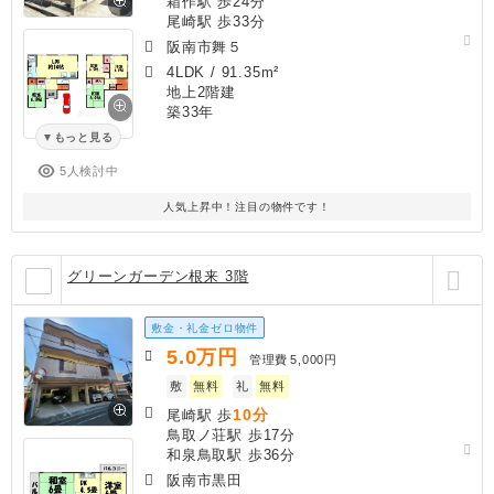
箱作駅 歩24分
尾崎駅 歩33分
阪南市舞５
4LDK
/
91.35m²
地上2階建
築33年
もっと見る
5人検討中
人気上昇中！注目の物件です！
グリーンガーデン根来 3階
敷金・礼金ゼロ物件
5.0
万円
管理費
5,000円
敷
無料
礼
無料
10分
尾崎駅 歩
鳥取ノ荘駅 歩17分
和泉鳥取駅 歩36分
阪南市黒田