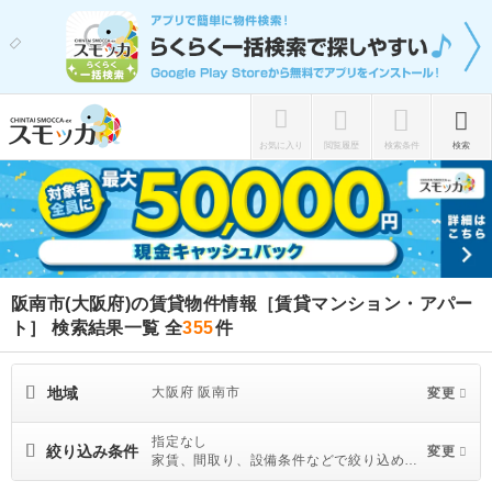
お気に入り
閲覧履歴
検索条件
検索
阪南市(大阪府)の賃貸物件情報［賃貸マンション・アパー
ト］ 検索結果一覧
全
355
件
地域
大阪府 阪南市
変更
指定なし
絞り込み条件
変更
家賃、間取り、設備条件などで絞り込めま
す