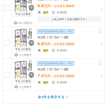
6.8
万円
5,500
＋管理費
円
敷
無料
礼
8.0万円
もっと見る
人気上昇中！注目の物件です！
65人閲覧中
NEW
初期費用分割払い対応
3LDK / 67.0m² / 2階
6.8
万円
5,500
＋管理費
円
もっと見る
敷
無料
礼
8.0万円
2人閲覧中
NEW
初期費用分割払い対応
3LDK / 67.0m² / 2階
7.0
万円
5,500
＋管理費
円
もっと見る
敷
無料
礼
8.0万円
2人閲覧中
全4件を表示する