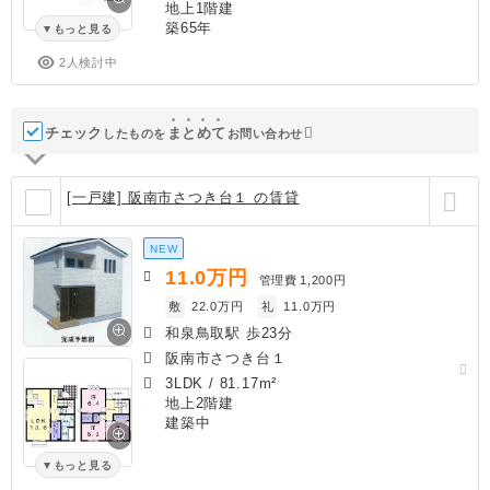
地上1階建
築65年
もっと見る
2人検討中
チェック
ま
と
め
て
したものを
お問い合わせ
[一戸建] 阪南市さつき台１ の賃貸
NEW
11.0
万円
管理費
1,200円
敷
22.0万円
礼
11.0万円
和泉鳥取駅 歩23分
阪南市さつき台１
3LDK
/
81.17m²
地上2階建
建築中
もっと見る