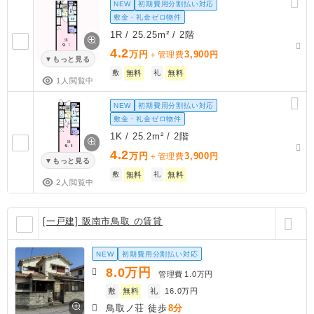
NEW
初期費用分割払い対応
敷金・礼金ゼロ物件
1R / 25.25m² / 2階
4.2
万円
3,900
＋管理費
円
もっと見る
敷
無料
礼
無料
1人閲覧中
NEW
初期費用分割払い対応
敷金・礼金ゼロ物件
1K / 25.2m² / 2階
4.2
万円
3,900
＋管理費
円
もっと見る
敷
無料
礼
無料
2人閲覧中
[一戸建] 阪南市鳥取 の賃貸
NEW
初期費用分割払い対応
8.0
万円
管理費
1.0万円
敷
無料
礼
16.0万円
鳥取ノ荘 徒歩
8分