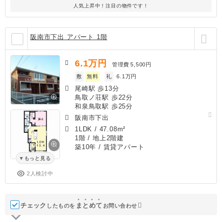
人気上昇中！注目の物件です！
阪南市下出 アパート 1階
6.1
万円
管理費
5,500円
敷
無料
礼
6.1万円
尾崎駅 歩13分
鳥取ノ荘駅 歩22分
和泉鳥取駅 歩25分
阪南市下出
1LDK
/
47.08m²
1階 / 地上2階建
築10年
/ 賃貸アパート
もっと見る
2人検討中
チェック
ま
と
め
て
したものを
お問い合わせ