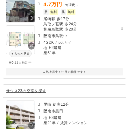
4.7
万円
管理費
－
敷
無料
礼
無料
尾崎駅 歩17分
鳥取ノ荘駅 歩24分
和泉鳥取駅 歩28分
阪南市鳥取中
4SDK
/
56.7m²
地上2階建
築51年
もっと見る
11人検討中
人気上昇中！注目の物件です！
サウス23の空室を探す
尾崎 徒歩12分
阪南市黒田
地上3階建
築21年
/ 賃貸マンション