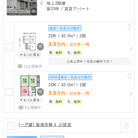
地上2階建
築33年
/ 賃貸アパート
敷金・礼金ゼロ物件
2DK / 42.0m² / 2階
3.5
万円
－
＋管理費
円
敷
無料
礼
無料
もっと見る
人気上昇中！注目の物件です！
11人閲覧中
NEW
敷金・礼金ゼロ物件
2DK / 43.0m² / 1階
3.5
万円
－
＋管理費
円
もっと見る
敷
無料
礼
無料
4人閲覧中
[一戸建] 阪南市舞４ の賃貸