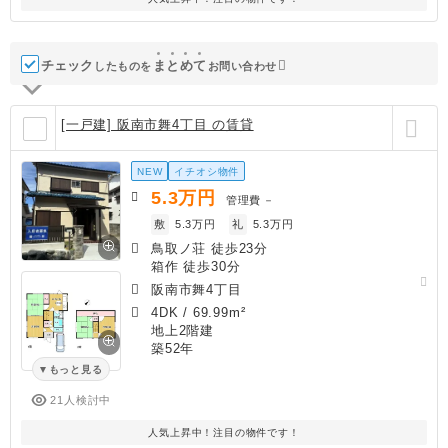
チェック
ま
と
め
て
したものを
お問い合わせ
[一戸建] 阪南市舞4丁目 の賃貸
NEW
イチオシ物件
5.3
万円
管理費
－
敷
5.3万円
礼
5.3万円
鳥取ノ荘 徒歩23分
箱作 徒歩30分
阪南市舞4丁目
4DK
/
69.99m²
地上2階建
築52年
もっと見る
21人検討中
人気上昇中！注目の物件です！