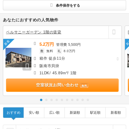
条件保存をする
あなたにおすすめの人気物件
ベルサニーガーデン 1階の賃貸
新着
新
5.2万円
管理費
5,500円
敷
無料
礼
8.0万円
箱作 徒歩11分
阪南市貝掛
1LDK/ 45.89m²/ 1階
空室状況お問い合わせ
無料
おすすめ
安い順
広い順
新築順
駅近順
新着順