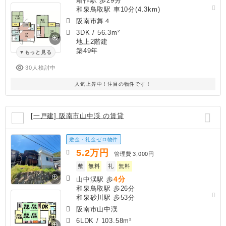
箱作駅 歩29分
和泉鳥取駅 車10分(4.3km)
阪南市舞４
3DK
/
56.3m²
地上2階建
築49年
もっと見る
30人検討中
人気上昇中！注目の物件です！
[一戸建] 阪南市山中渓 の賃貸
敷金・礼金ゼロ物件
5.2
万円
管理費
3,000円
敷
無料
礼
無料
4分
山中渓駅 歩
和泉鳥取駅 歩26分
和泉砂川駅 歩53分
阪南市山中渓
6LDK
/
103.58m²