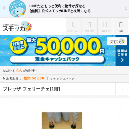
LINEだともっと便利に物件が探せる
【無料】公式スモッカLINEと友達になる
お気に入り
閲覧履歴
検索条件
検索
2人
ただいま
が検討中！
最大 50,000円
対象者全員に
キャッシュバック
ブレッザ フェリーチェ[1階]