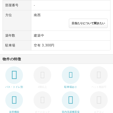
部屋番号
-
方位
南西
日当たりについて聞きたい
築年数
建築中
駐車場
空有 3,300円
物件の特徴
バス・トイレ別
2階以上
駐車場あり
ペット相談可
追焚機能
オートロック
室内洗濯機置場
エアコン