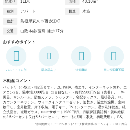
1LDK
48.18m²
間取り
面積
アパート
木造
種別
構造
島根県安来市西赤江町
住所
山陰本線/荒島 徒歩17分
交通
おすすめポイント
バス・トイレ別
駐車場あり
追焚機能
室内洗濯機置場
不動産コメント
ペット可（小型犬・猫2匹まで）。ZEH物件。省エネ。インターネット無料。エ
アコン2台。駐車場3300円/台（2台目なし）・縦列5500円/2台（先着）。一坪
風呂。サンルーム。防犯カメラ。シャッター。宅配ボックス。照明器具。IH。
カウンターキッチン。ウォークインクローゼット。追焚き。浴室乾燥機。室内
物干し。室外物置。床下収納。電子キー。TVインターホン。温水洗浄便座。独
立洗面台。複層ガラス。ruumサポート1980円/月。月額保証委託料：賃料総額
の2.5パーセント又は5.5パーセント。カード決済可（家賃、初期費用）。BS。
情報提供元：アーバンネットワーク株式会社/ホームメイトFC米子西店