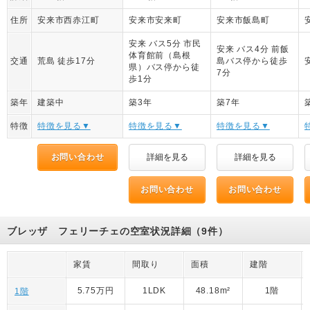
住所
安来市西赤江町
安来市安来町
安来市飯島町
安来 バス5分 市民
安来 バス4分 前飯
体育館前（島根
交通
荒島 徒歩17分
島バス停から徒歩
県）バス停から徒
7分
歩1分
築年
建築中
築3年
築7年
特徴
特徴を見る▼
特徴を見る▼
特徴を見る▼
お問い合わせ
詳細を見る
詳細を見る
お問い合わせ
お問い合わせ
ブレッザ フェリーチェの空室状況詳細（9件）
家賃
間取り
面積
建階
5.75万円
1LDK
48.18m²
1階
1階