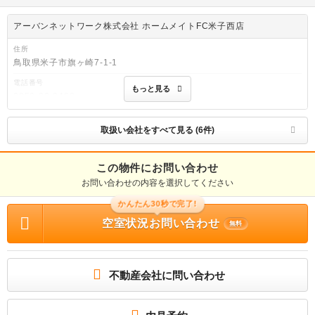
アーバンネットワーク株式会社 ホームメイトFC米子西店
住所
鳥取県米子市旗ヶ崎7-1-1
電話番号
もっと見る
0859-30-2468
免許番号
鳥取県知事免許(4)第1194号
取扱い会社をすべて見る (6件)
取引態様
仲介
この物件にお問い合わせ
お問い合わせの内容を選択してください
物件管理番号
016320001011652
かんたん30秒で完了!
※お問い合わせの際には、担当者へ物件管理番号をお伝えください。
空室状況お問い合わせ
無料
連絡先
0037-6008-3967
物件に関する情報
不動産会社に問い合わせ
物件の所在地 : 島根県安来市西赤江町 / 交通の利便 : 山陰本線/荒島 徒歩17分 / 面
積 : 48.18m² / 築年月 : 建築中(2026年09月) / 賃料 : 5.75万円 / 管理費又は共益
費等 : 2,900円 / 礼金等 : 1ヶ月 / 敷金 : 無料、保証金等 : －、 償却、敷引 : － /
住宅総合保険等の損害保険料 : － / その他 : ペット可（小型犬・猫2匹まで）。ZEH