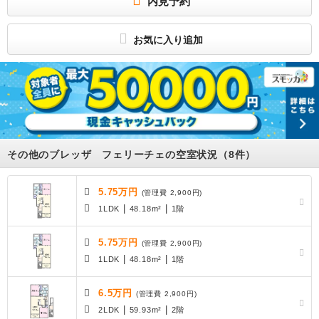
内見予約
物件。省エネ。インターネット無料。エアコン2台。駐車場3300円/台（2台目な
し）・縦列5500円/2台（先着）。一坪風呂。サンルーム。防犯カメラ。シャッタ
ー。宅配ボックス。照明器具。IH。カウンターキッチン。ウォークインクローゼッ
ト。追焚き。浴室乾燥機。室内物干し。室外物置。床下収納。電子キー。TVインタ
お気に入り追加
ーホン。温水洗浄便座。独立洗面台。複層ガラス。ruumサポート1980円/月。月額
保証委託料：賃料総額の2.5パーセント又は5.5パーセント。カード決済可（家賃、
初期費用）。BS。 駐車場3300円/台（2台目なし）・縦列5500円/2台（先着）。ru
umサポート1980円/月。月額保証委託料：賃料総額の2.5パーセント又は5.5パーセ
ント。カード決済可（家賃、初期費用）。BS。 クリーニング費用:80,000円 鍵セ
ット費:3,300円 更新料:無し 保証会社：利用必須 ハウスリーブ株式会社 契約時保
証委託料：２．２万／月額保証委託料：賃料総額の２．２％又は５．５％ ※ペッ
ト可は２．５万／２．５％ / 駐車場 : 空有 3,300円
ペット可（小型犬・猫2匹まで）。ZEH物件。省エネ。インターネット無料。エアコ
ン2台。駐車場3300円/台（2台目なし）・縦列5500円/2台（先着）。一坪風呂。サ
ンルーム。防犯カメラ。シャッター。宅配ボックス。照明器具。IH。カウンターキ
その他のブレッザ フェリーチェの空室状況（8件）
ッチン。ウォークインクローゼット。追焚き。浴室乾燥機。室内物干し。室外物
置。床下収納。電子キー。TVインターホン。温水洗浄便座。独立洗面台。複層ガラ
ス。ruumサポート1980円/月。月額保証委託料：賃料総額の2.5パーセント又は5.5
パーセント。カード決済可（家賃、初期費用）。BS。
5.75万円
(管理費 2,900円)
所属団体
|
|
1LDK
48.18m²
1階
社団法人全日本不動産協会会員、不動産公正取引協議会加盟
社団法人不動産保証協会会員
5.75万円
(管理費 2,900円)
|
|
1LDK
48.18m²
1階
6.5万円
(管理費 2,900円)
|
|
2LDK
59.93m²
2階