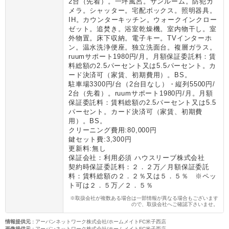
2台（先着）。一坪風呂。サンルーム。防犯カ
メラ。シャッター。宅配ボックス。照明器具。
IH。カウンターキッチン。ウォークインクロー
ゼット。追焚き。浴室乾燥機。室内物干し。室
外物置。床下収納。電子キー。TVインターホ
ン。温水洗浄便座。独立洗面台。複層ガラス。
ruumサポート1980円/月。月額保証委託料：賃
料総額の2.5パーセント又は5.5パーセント。カ
ード決済可（家賃、初期費用）。BS。
駐車場3300円/台（2台目なし）・縦列5500円/
2台（先着）。ruumサポート1980円/月。月額
保証委託料：賃料総額の2.5パーセント又は5.5
パーセント。カード決済可（家賃、初期費
用）。BS。
クリーニング費用:80,000円
鍵セット費:3,300円
更新料:無し
保証会社：利用必須 ハウスリーブ株式会社
契約時保証委託料：２．２万／月額保証委託
料：賃料総額の２．２％又は５．５％ ※ペッ
ト可は２．５万／２．５％
※取扱会社が複数ある場合は一部情報が異なる場合もございます
ので、取扱会社へご確認下さいませ。
情報提供元
:
アーバンネットワーク株式会社/ホームメイトFC米子西店
画像提供元
:
アーバンネットワーク株式会社/ホームメイトFC米子西店