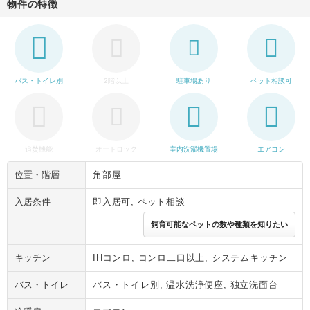
物件の特徴
バス・トイレ別
2階以上
駐車場あり
ペット相談可
追焚機能
オートロック
室内洗濯機置場
エアコン
位置・階層
角部屋
入居条件
即入居可, ペット相談
飼育可能なペットの数や種類を知りたい
キッチン
IHコンロ, コンロ二口以上, システムキッチン
バス・トイレ
バス・トイレ別, 温水洗浄便座, 独立洗面台