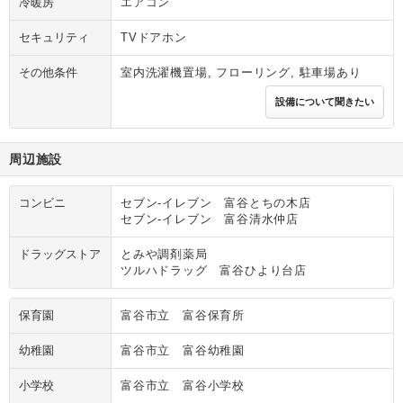
冷暖房
エアコン
セキュリティ
TVドアホン
その他条件
室内洗濯機置場, フローリング, 駐車場あり
設備について聞きたい
周辺施設
コンビニ
セブン‐イレブン 富谷とちの木店
セブン‐イレブン 富谷清水仲店
ドラッグストア
とみや調剤薬局
ツルハドラッグ 富谷ひより台店
保育園
富谷市立 富谷保育所
幼稚園
富谷市立 富谷幼稚園
小学校
富谷市立 富谷小学校