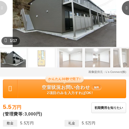
1/17
画像提供元：L's Connect(株)
かんたん30秒で完了!
空室状況お問い合わせ
無料
2項目のみを入力すればOK!
5.5
万円
初期費用を知りたい
(管理費等:3,000円)
5.5万円
5.5万円
敷金
礼金