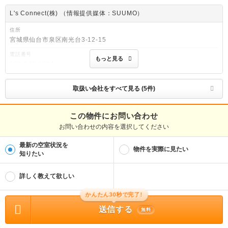
L's Connect(株) （情報提供媒体：SUUMO）
住所
宮城県仙台市泉区南光台3-12-15
電話番号
もっと見る
022-343-9824
免許番号
宮城県知事(1)第6884号
取扱い会社をすべて見る (5件)
取引態様
仲介
この物件にお問い合わせ
お問い合わせの内容を選択してください
物件管理番号
100306256432
最新の空室状況を
※お問い合わせの際には、担当者へ物件管理番号をお伝えください。
物件を実際に見たい
知りたい
物件に関する情報
物件の所在地 : 宮城県富谷市富谷堂ノ前 / 交通の利便 : 仙台市地下鉄南北線/泉中央
詳しく教えて欲しい
駅 バス24分 (バス停)湯船沢 歩5分、仙台市地下鉄南北線/八乙女駅 バス35分 (バス
停)湯船沢 歩5分、仙台市地下鉄南北線/仙台駅 バス59分 (バス停)湯船沢 歩5分 / 面
積 : 41.64m² / 築年月 : 2021年07月 / 賃料 : 5.5万円 / 管理費又は共益費等 : 3,0
かんたん30秒で完了!
00円 / 礼金等 : 1ヶ月 / 敷金 : 1ヶ月、保証金等 : －、 償却、敷引 : － / 住宅総合
保険等の損害保険料 : 要 / その他 : 未入居 合計6.48万円（内訳：初回保証委託料3.
送信する
無料
175万円 消毒料1.65万円 サポートコール２４1.65万円） 更新料 11000円 二人入
居可/ペット相談/事務所利用不可 普通借家 2年 保証会社利用必 １年毎更新料10000
円 / 駐車場 : 有（敷地内) 敷地内5500円