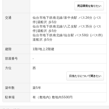
周辺環境を知りたい
交通
仙台市地下鉄南北線/泉中央駅 バス24分 (バス
停)湯船沢 歩5分
仙台市地下鉄南北線/八乙女駅 バス35分 (バス
停)湯船沢 歩5分
仙台市地下鉄南北線/仙台駅 バス59分 (バス停)
湯船沢 歩5分
建階
1階/地上2階建
部屋番号
-
方位
西
日当たりについて聞きたい
築年数
築5年
駐車場
有（敷地内) 敷地内5500円