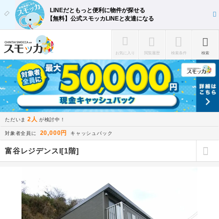
LINEだともっと便利に物件が探せる
【無料】公式スモッカLINEと友達になる
お気に入り
閲覧履歴
検索条件
検索
2人
ただいま
が検討中！
20,000円
対象者全員に
キャッシュバック
富谷レジデンスI[1階]