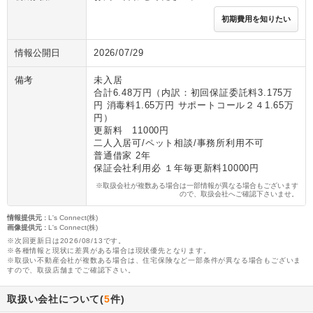
初期費用を知りたい
情報公開日
2026/07/29
備考
未入居
合計6.48万円（内訳：初回保証委託料3.175万
円 消毒料1.65万円 サポートコール２４1.65万
円）
更新料 11000円
二人入居可/ペット相談/事務所利用不可
普通借家 2年
保証会社利用必 １年毎更新料10000円
※取扱会社が複数ある場合は一部情報が異なる場合もございます
ので、取扱会社へご確認下さいませ。
情報提供元
:
L's Connect(株)
画像提供元
:
L's Connect(株)
※次回更新日は2026/08/13です。
※各種情報と現状に差異がある場合は現状優先となります。
※取扱い不動産会社が複数ある場合は、住宅保険など一部条件が異なる場合もございま
すので、取扱店舗までご確認下さい。
取扱い会社について(
5
件)