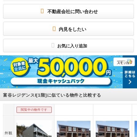
ペットと暮らせる築浅アパート☆（小型犬又は猫・敷金２ヵ月）
不動産会社に問い合わせ
未入居のお部屋☆角部屋です！国道４号線沿いで、車通勤の方もスムーズな立地で
す♪
所属団体
内見をしたい
（公社）宮城県宅地建物取引業協会会員
東北地区不動産公正取引協議会加盟
お気に入り追加
富谷レジデンスI[1階]に似ている物件と比較する
閲覧中の物件です
外観