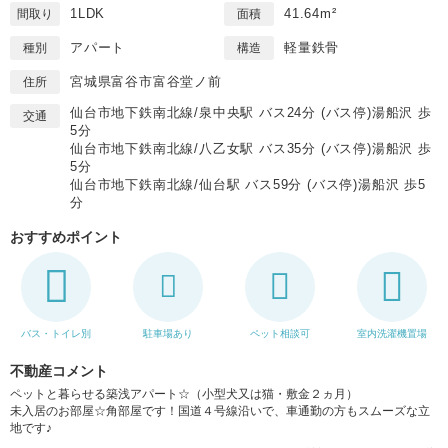
1LDK
41.64m²
間取り
面積
アパート
軽量鉄骨
種別
構造
宮城県富谷市富谷堂ノ前
住所
仙台市地下鉄南北線/泉中央駅 バス24分 (バス停)湯船沢 歩
交通
5分
仙台市地下鉄南北線/八乙女駅 バス35分 (バス停)湯船沢 歩
5分
仙台市地下鉄南北線/仙台駅 バス59分 (バス停)湯船沢 歩5
分
おすすめポイント
バス・トイレ別
駐車場あり
ペット相談可
室内洗濯機置場
不動産コメント
ペットと暮らせる築浅アパート☆（小型犬又は猫・敷金２ヵ月）
未入居のお部屋☆角部屋です！国道４号線沿いで、車通勤の方もスムーズな立
地です♪