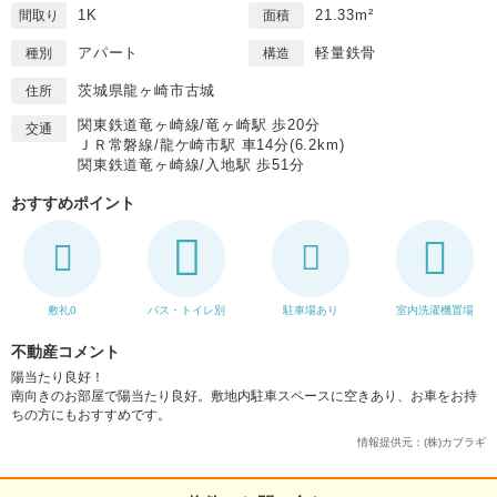
1K
21.33m²
間取り
面積
アパート
軽量鉄骨
種別
構造
茨城県龍ヶ崎市古城
住所
関東鉄道竜ヶ崎線/竜ヶ崎駅 歩20分
交通
ＪＲ常磐線/龍ケ崎市駅 車14分(6.2km)
関東鉄道竜ヶ崎線/入地駅 歩51分
おすすめポイント
敷礼0
バス・トイレ別
駐車場あり
室内洗濯機置場
不動産コメント
陽当たり良好！
南向きのお部屋で陽当たり良好。敷地内駐車スペースに空きあり、お車をお持
ちの方にもおすすめです。
情報提供元：(株)カブラギ