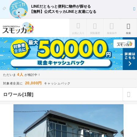
LINEだともっと便利に物件が探せる
【無料】公式スモッカLINEと友達になる
お気に入り
閲覧履歴
検索条件
検索
4人
ただいま
が検討中！
20,000円
対象者全員に
キャッシュバック
ロワール[1階]