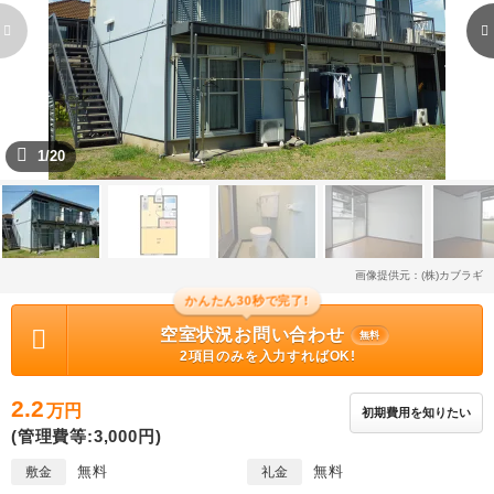
1/20
画像提供元：(株)カブラギ
かんたん30秒で完了!
空室状況お問い合わせ
無料
2項目のみを入力すればOK!
2.2
万円
初期費用を知りたい
(管理費等:3,000円)
無料
無料
敷金
礼金