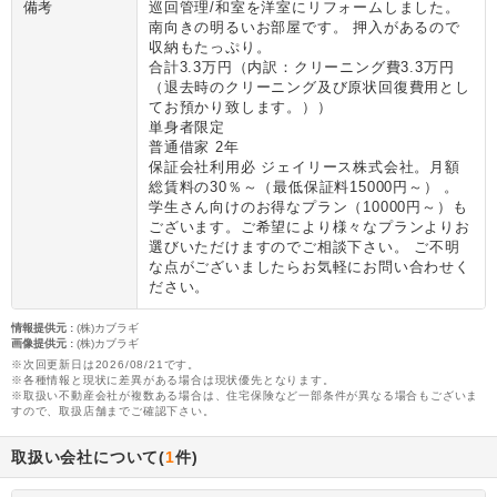
備考
巡回管理/和室を洋室にリフォームしました。
南向きの明るいお部屋です。 押入があるので
収納もたっぷり。
合計3.3万円（内訳：クリーニング費3.3万円
（退去時のクリーニング及び原状回復費用とし
てお預かり致します。））
単身者限定
普通借家 2年
保証会社利用必 ジェイリース株式会社。月額
総賃料の30％～（最低保証料15000円～） 。
学生さん向けのお得なプラン（10000円～）も
ございます。ご希望により様々なプランよりお
選びいただけますのでご相談下さい。 ご不明
な点がございましたらお気軽にお問い合わせく
ださい。
情報提供元
:
(株)カブラギ
画像提供元
:
(株)カブラギ
※次回更新日は2026/08/21です。
※各種情報と現状に差異がある場合は現状優先となります。
※取扱い不動産会社が複数ある場合は、住宅保険など一部条件が異なる場合もございま
すので、取扱店舗までご確認下さい。
取扱い会社について(
1
件)