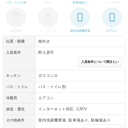
バス・トイレ別
2階以上
駐車場あり
ペット相談可
追焚機能
オートロック
室内洗濯機置場
エアコン
位置・階層
南向き
入居条件
即入居可
入居条件について聞きたい
キッチン
ガスコンロ
バス・トイレ
バス・トイレ別
冷暖房
エアコン
放送・通信
インターネット対応, CATV
その他条件
室内洗濯機置場, 駐車場あり, 駐輪場あり