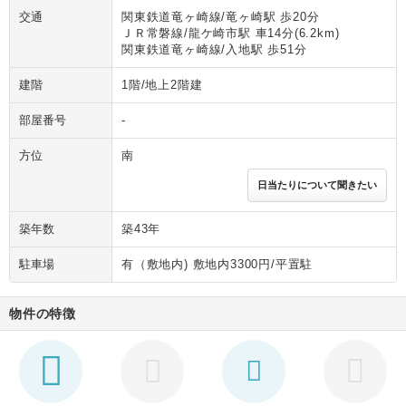
交通
関東鉄道竜ヶ崎線/竜ヶ崎駅 歩20分
ＪＲ常磐線/龍ケ崎市駅 車14分(6.2km)
関東鉄道竜ヶ崎線/入地駅 歩51分
建階
1階/地上2階建
部屋番号
-
方位
南
日当たりについて聞きたい
築年数
築43年
駐車場
有（敷地内) 敷地内3300円/平置駐
物件の特徴