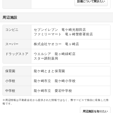
設備について聞きたい
周辺施設
コンビニ
セブンイレブン 竜ケ崎光順田店
ファミリーマート 竜ヶ崎警察署前店
スーパー
株式会社ヤオコー 竜ヶ崎店
ドラッグストア
ウエルシア 龍ヶ崎緑町店
スター調剤薬局
保育園
龍ケ崎とまと保育園
小学校
龍ケ崎市立 龍ケ崎小学校
中学校
龍ケ崎市立 愛宕中学校
※周辺情報は不動産会社から提供された情報ではなく、弊サービスで独自に収集した情
報です。
周辺施設を知りたい