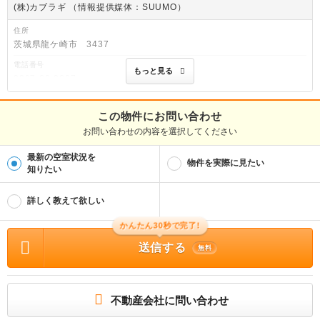
(株)カブラギ （情報提供媒体：SUUMO）
住所
茨城県龍ケ崎市 3437
電話番号
もっと見る
0297-62-0627
免許番号
茨城県知事(4)第6431号
この物件にお問い合わせ
お問い合わせの内容を選択してください
取引態様
仲介
最新の空室状況を
物件を実際に見たい
物件管理番号
知りたい
100336514116
※お問い合わせの際には、担当者へ物件管理番号をお伝えください。
詳しく教えて欲しい
物件に関する情報
物件の所在地 : 茨城県龍ヶ崎市古城 / 交通の利便 : 関東鉄道竜ヶ崎線/竜ヶ崎駅 歩2
かんたん30秒で完了!
0分、ＪＲ常磐線/龍ケ崎市駅 車14分(6.2km)、関東鉄道竜ヶ崎線/入地駅 歩51分 /
送信する
面積 : 21.33m² / 築年月 : 1983年04月 / 賃料 : 2.2万円 / 管理費又は共益費等 : 3,
無料
000円 / 礼金等 : 無料 / 敷金 : 無料、保証金等 : －、 償却、敷引 : － / 住宅総合保
険等の損害保険料 : 2万円2年 / その他 : 巡回管理/和室を洋室にリフォームしまし
た。南向きの明るいお部屋です。 押入があるので収納もたっぷり。 合計3.3万円
（内訳：クリーニング費3.3万円（退去時のクリーニング及び原状回復費用としてお
預かり致します。）） 単身者限定 普通借家 2年 保証会社利用必 ジェイリース株式
不動産会社に問い合わせ
会社。月額総賃料の30％～（最低保証料15000円～） 。学生さん向けのお得なプラ
ン（10000円～）もございます。ご希望により様々なプランよりお選びいただけま