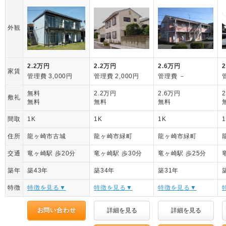
外観
2.2万円
2.2万円
2.6万円
家賃
管理費 3,000円
管理費 2,000円
管理費 －
無料
2.2万円
2.6万円
敷礼
無料
無料
無料
間取
1K
1K
1K
住所
龍ヶ崎市古城
龍ヶ崎市緑町
龍ヶ崎市緑町
交通
竜ヶ崎駅 歩20分
竜ヶ崎駅 歩30分
竜ヶ崎駅 歩25分
築年
築43年
築34年
築31年
特徴
特徴を見る▼
特徴を見る▼
特徴を見る▼
お問い合わせ
詳細を見る
詳細を見る