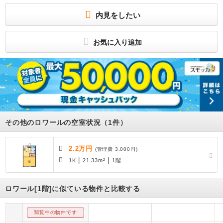
すのでご相談下さい。 ご不明な点がございましたらお気軽にお問い合わせくださ
い。 / 駐車場 : 有（敷地内) 敷地内3300円/平置駐
内見をしたい
陽当たり良好！
南向きのお部屋で陽当たり良好。敷地内駐車スペースに空きあり、お車をお持ちの
方にもおすすめです。
お気に入り追加
所属団体
（公社）茨城県宅地建物取引業協会会員
（公社）首都圏不動産公正取引協議会加盟
その他のロワールの空室状況（1件）
2.2万円
(管理費 3,000円)
|
|
1K
21.33m²
1階
ロワール[1階]に似ている物件と比較する
閲覧中の物件です