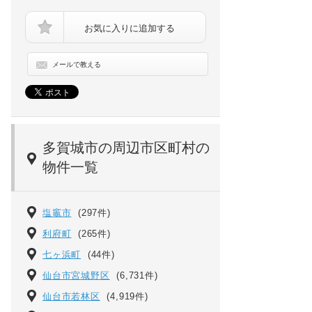
お気に入りに追加する
メールで教える
レオパレス西部[202号室]の画像
多賀城市の周辺市区町村の
物件一覧
塩竈市
(297件)
利府町
(265件)
七ヶ浜町
(44件)
仙台市宮城野区
(6,731件)
仙台市若林区
(4,919件)