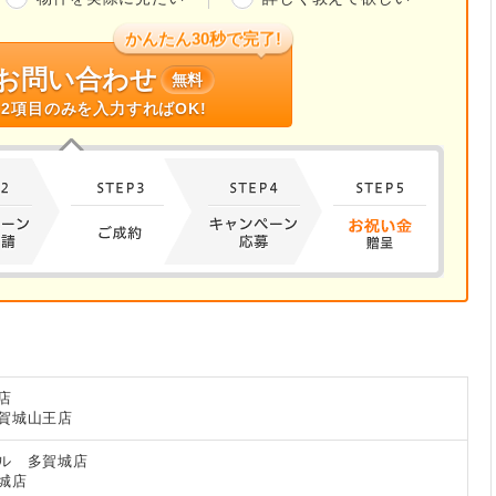
かんたん30秒で完了!
お問い合わせ
無料
2項目のみを入力すればOK!
店
賀城山王店
ル 多賀城店
城店