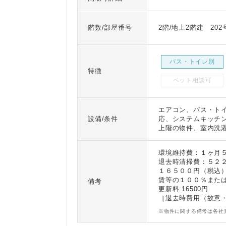
階数/部屋番号
2階/地上2階建 202
バス・トイレ別
特徴
ペット相談可
エアコン、バス・トイ
設備/条件
応、システムキッチン
上階の物件、室内洗
環境維持費：１ヶ月
退去時清掃費：５２
１６５００円（税込
賃等の１００％また
備考
更新料:16500円
［退去時費用（故意
※物件に関する備考は各社