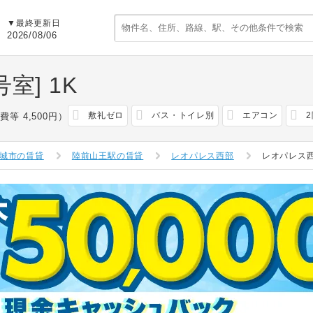
▼最終更新日
2026/08/06
号室]
1K
敷礼ゼロ
バス・トイレ別
エアコン
費等 4,500円）
城市の賃貸
陸前山王駅の賃貸
レオパレス西部
レオパレス