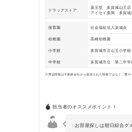
薬王堂 多賀城山王店
ドラッグストア
アイセイ薬局 多賀城
保育園
社会福祉法人楽城会
幼稚園
高崎幼稚園
小学校
多賀城市立山王小学校
中学校
多賀城市立 第二中学
※周辺情報は不動産会社から提供された情報ではなく、弊サ
担当者のオススメポイント！
お部屋探しは朝日綜合グ