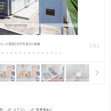
レス西部[202号室]の画像
1
/
21
別
エアコン
駐車場あり