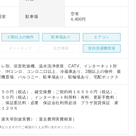
空有
号室
駐車場
4,400円
２階以上の物件
駐車場あり
エアコン
オートロック
追焚機能
室内洗濯機置場
レ別、浴室乾燥機、温水洗浄便座、CATV、インターネット対
、IHコンロ、コンロ二口以上、冷蔵庫あり、2階以上の物件、最
濯機置場、バルコニー、駐車場あり、駐輪場あり、宅配ボックス
５５０円（税込）、鍵交換費：ご契約時１６５００円（税込）、
２５０円（税込）、インターネット利用料：有料、更新手数料：
）、保証委託料：必要 保証会社利用必須 プラザ賃貸保証 家
は１２０％
・過失等別途実費）：退去費用実費精算］
異なりますのでご確認のうえお問い合わせください。