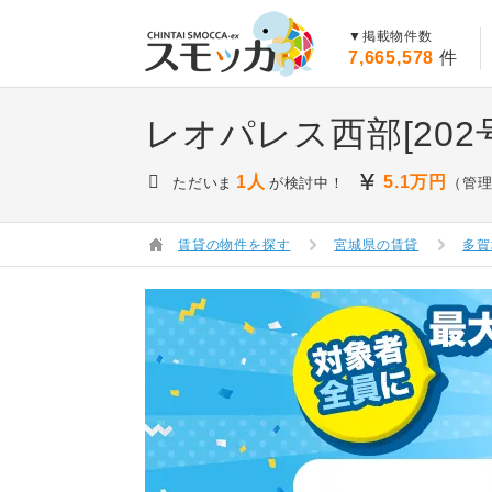
賃貸スモッカ
▼掲載物件数
7,665,578
件
レオパレス西部[202
1人
5.1
万円
ただいま
が検討中！
（管理
賃貸の物件を探す
宮城県の賃貸
多賀