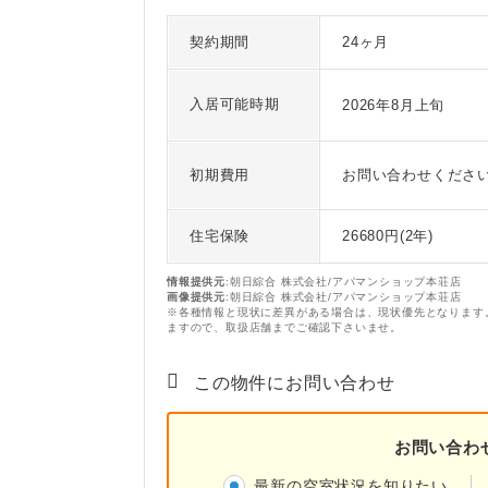
契約期間
24ヶ月
入居可能時期
2026年8月上旬
初期費用
お問い合わせくださ
住宅保険
26680円(2年)
情報提供元
:朝日綜合 株式会社/アパマンショップ本荘店
画像提供元
:朝日綜合 株式会社/アパマンショップ本荘店
※各種情報と現状に差異がある場合は、現状優先となります
ますので、取扱店舗までご確認下さいませ。
この物件にお問い合わせ
お問い合わ
最新の空室状況を知りたい