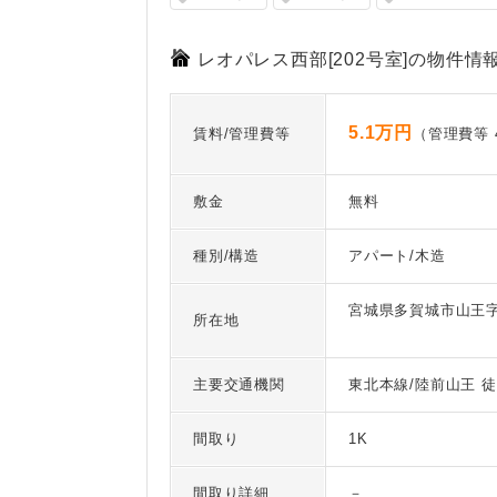
レオパレス西部[202号室]の物件情
5.1万円
賃料/管理費等
（管理費等 4
敷金
無料
種別/構造
アパート/木造
宮城県多賀城市山王字山
所在地
主要交通機関
東北本線/陸前山王 徒
間取り
1K
間取り詳細
－