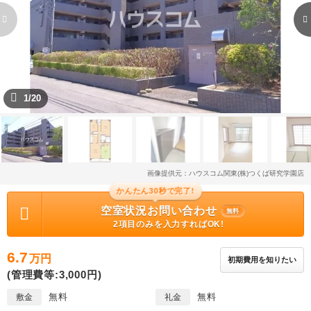
1/20
画像提供元：ハウスコム関東(株)つくば研究学園店
かんたん30秒で完了!
空室状況お問い合わせ
無料
2項目のみを入力すればOK!
6.7
万円
初期費用を知りたい
(管理費等:3,000円)
無料
無料
敷金
礼金