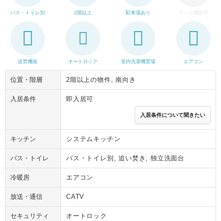
バス・トイレ別
2階以上
駐車場あり
ペット相談可
追焚機能
オートロック
室内洗濯機置場
エアコン
位置・階層
2階以上の物件, 南向き
入居条件
即入居可
入居条件について聞きたい
キッチン
システムキッチン
バス・トイレ
バス・トイレ別, 追い焚き, 独立洗面台
冷暖房
エアコン
放送・通信
CATV
セキュリティ
オートロック