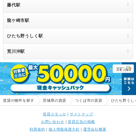
藤代駅
龍ケ崎市駅
ひたち野うしく駅
荒川沖駅
賃貸の物件を探す
茨城県の賃貸
つくば市の賃貸
ひたち野うし
賃貸スモッカ
|
サイトマップ
お問い合わせ
|
賃貸広告の掲載
利用規約
|
個人情報保護方針
|
運営会社概要