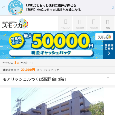
LINEだともっと便利に物件が探せる
【無料】公式スモッカLINEと友達になる
お気に入り
閲覧履歴
検索条件
検索
3人
ただいま
が検討中！
20,000円
対象者全員に
キャッシュバック
モアリッシェルつくば高野台I[3階]