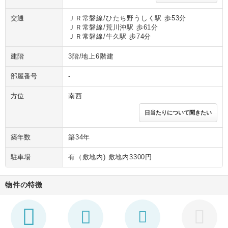
交通
ＪＲ常磐線/ひたち野うしく駅 歩53分
ＪＲ常磐線/荒川沖駅 歩61分
ＪＲ常磐線/牛久駅 歩74分
建階
3階/地上6階建
部屋番号
-
方位
南西
日当たりについて聞きたい
築年数
築34年
駐車場
有（敷地内) 敷地内3300円
物件の特徴