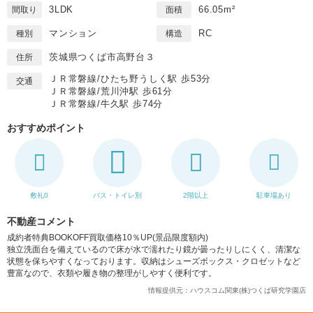
3LDK
66.05m²
間取り
面積
マンション
RC
種別
構造
茨城県つくば市高野台３
住所
ＪＲ常磐線/ひたち野うしく駅 歩53分
交通
ＪＲ常磐線/荒川沖駅 歩61分
ＪＲ常磐線/牛久駅 歩74分
おすすめポイント
敷礼0
バス・トイレ別
2階以上
駐車場あり
不動産コメント
成約者特典BOOKOFF買取価格10％UP(景品限度額内)
独立洗面台を備えているので床が水で濡れたり鏡が曇ったりしにくく、清潔な
状態を保ちやすくなっております。収納はシューズボックス・クロゼットなど
豊富なので、衣類や履き物の整理がしやすく便利です。
情報提供元：ハウスコム関東(株)つくば研究学園店