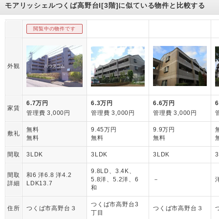
モアリッシェルつくば高野台I[3階]に似ている物件と比較する
閲覧中の物件です
外観
6.7万円
6.3万円
6.6万円
家賃
管理費 3,000円
管理費 3,000円
管理費 3,000円
無料
9.45万円
9.9万円
敷礼
無料
無料
無料
間取
3LDK
3LDK
3LDK
9.8LD、3.4K、
間取
和6 洋6.8 洋4.2
5.8洋、5.2洋、6
－
詳細
LDK13.7
和
つくば市高野台3
住所
つくば市高野台３
つくば市高野台３
丁目