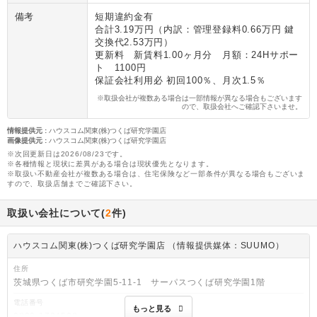
備考
短期違約金有
合計3.19万円（内訳：管理登録料0.66万円 鍵
交換代2.53万円）
更新料 新賃料1.00ヶ月分 月額：24Hサポー
ト 1100円
保証会社利用必 初回100％、月次1.5％
※取扱会社が複数ある場合は一部情報が異なる場合もございます
ので、取扱会社へご確認下さいませ。
情報提供元
:
ハウスコム関東(株)つくば研究学園店
画像提供元
:
ハウスコム関東(株)つくば研究学園店
※次回更新日は2026/08/23です。
※各種情報と現状に差異がある場合は現状優先となります。
※取扱い不動産会社が複数ある場合は、住宅保険など一部条件が異なる場合もございま
すので、取扱店舗までご確認下さい。
取扱い会社について(
2
件)
ハウスコム関東(株)つくば研究学園店 （情報提供媒体：SUUMO）
住所
茨城県つくば市研究学園5-11-1 サーパスつくば研究学園1階
電話番号
もっと見る
0800-1704508