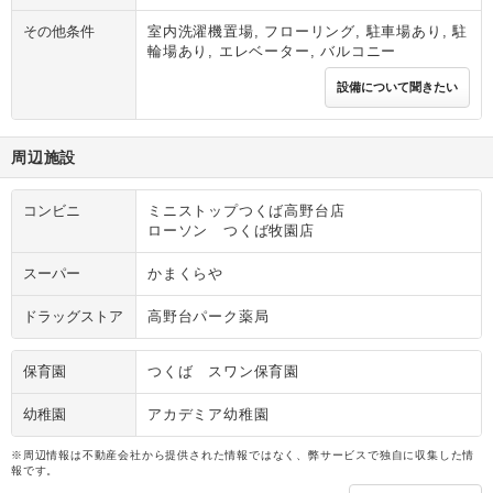
その他条件
室内洗濯機置場, フローリング, 駐車場あり, 駐
輪場あり, エレベーター, バルコニー
設備について聞きたい
周辺施設
コンビニ
ミニストップつくば高野台店
ローソン つくば牧園店
スーパー
かまくらや
ドラッグストア
高野台パーク薬局
保育園
つくば スワン保育園
幼稚園
アカデミア幼稚園
※周辺情報は不動産会社から提供された情報ではなく、弊サービスで独自に収集した情
報です。