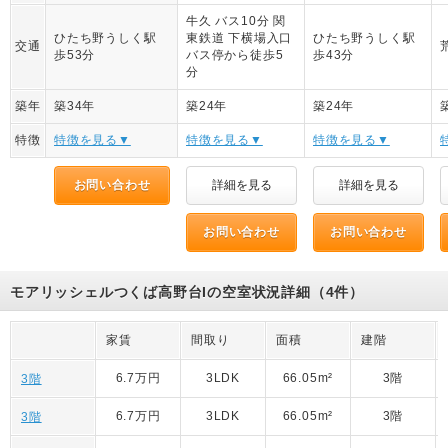
牛久 バス10分 関
ひたち野うしく駅
東鉄道 下横場入口
ひたち野うしく駅
交通
歩53分
バス停から徒歩5
歩43分
分
築年
築34年
築24年
築24年
特徴
特徴を見る▼
特徴を見る▼
特徴を見る▼
お問い合わせ
詳細を見る
詳細を見る
お問い合わせ
お問い合わせ
モアリッシェルつくば高野台Iの空室状況詳細（4件）
家賃
間取り
面積
建階
6.7万円
3LDK
66.05m²
3階
3階
6.7万円
3LDK
66.05m²
3階
3階