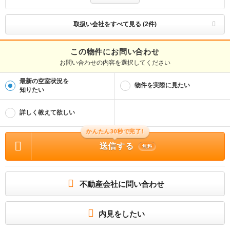
免許番号
国土交通大臣(1)第10263号
取扱い会社をすべて見る (2件)
取引態様
仲介
この物件にお問い合わせ
お問い合わせの内容を選択してください
物件管理番号
100507928429
最新の空室状況を
※お問い合わせの際には、担当者へ物件管理番号をお伝えください。
物件を実際に見たい
知りたい
物件に関する情報
物件の所在地 : 茨城県つくば市高野台３ / 交通の利便 : ＪＲ常磐線/ひたち野うしく
詳しく教えて欲しい
駅 歩53分、ＪＲ常磐線/荒川沖駅 歩61分、ＪＲ常磐線/牛久駅 歩74分 / 面積 : 66.0
5m² / 築年月 : 1992年05月 / 賃料 : 6.7万円 / 管理費又は共益費等 : 3,000円 / 礼
金等 : 無料 / 敷金 : 無料、保証金等 : －、 償却、敷引 : － / 住宅総合保険等の損害
かんたん30秒で完了!
保険料 : 2万円2年 / その他 : 短期違約金有 合計3.19万円（内訳：管理登録料0.66
万円 鍵交換代2.53万円） 更新料 新賃料1.00ヶ月分 月額：24Hサポート 1100
送信する
無料
円 保証会社利用必 初回100％、月次1.5％ / 駐車場 : 有（敷地内) 敷地内3300円
成約者特典BOOKOFF買取価格10％UP(景品限度額内)
独立洗面台を備えているので床が水で濡れたり鏡が曇ったりしにくく、清潔な状態
を保ちやすくなっております。収納はシューズボックス・クロゼットなど豊富なの
不動産会社に問い合わせ
で、衣類や履き物の整理がしやすく便利です。
所属団体
（公財）日本賃貸住宅管理協会会員
内見をしたい
（公社）首都圏不動産公正取引協議会加盟