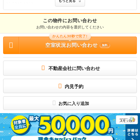
もっと見る
06-6743-4212
免許番号
大阪府知事免許(2)第58744号
この物件にお問い合わせ
お問い合わせの内容を選択してください
取引態様
仲介
かんたん30秒で完了!
物件管理番号
空室状況お問い合わせ
無料
bps_YRiM47NeHI
※お問い合わせの際には、担当者へ物件管理番号をお伝えください。
連絡先
不動産会社に問い合わせ
0037-6008-0505
物件に関する情報
物件の所在地 : 大阪府大阪市浪速区下寺３ / 交通の利便 : 地下鉄堺筋線/恵美須町駅
内見予約
歩5分、南海本線/難波駅 歩15分、地下鉄御堂筋線/大国町駅 歩14分 / 面積 : 35.0m
² / 築年月 : 1989年09月 / 賃料 : 6.5万円 / 管理費又は共益費等 : 5,000円 / 礼金
等 : 2ヶ月 / 敷金 : 無料、保証金等 : －、 償却、敷引 : － / 住宅総合保険等の損害
保険料 : 10,000円(2年) / その他 : － / 駐車場 : 近隣駐車場 近隣250m22000円
お気に入り追加
所属団体
（公社）全日本不動産協会
公益社団法人近畿地区不動産公正取引協議会
（公社）不動産保証協会