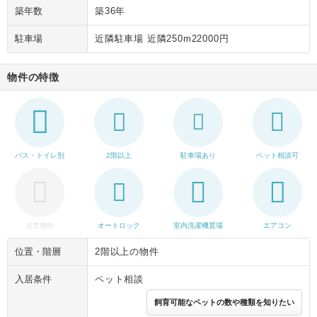
築年数
築36年
駐車場
近隣駐車場 近隣250m22000円
物件の特徴
バス・トイレ別
2階以上
駐車場あり
ペット相談可
追焚機能
オートロック
室内洗濯機置場
エアコン
位置・階層
2階以上の物件
入居条件
ペット相談
飼育可能なペットの数や種類を知りたい