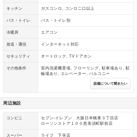
キッチン
ガスコンロ, コンロ二口以上
バス・トイレ
バス・トイレ別
冷暖房
エアコン
放送・通信
インターネット対応
セキュリティ
オートロック, TVドアホン
その他条件
室内洗濯機置場, フローリング, 駐車場あり, 駐
輪場あり, エレベーター, バルコニー
設備について聞きたい
周辺施設
コンビニ
セブン‐イレブン 大阪日本橋東３丁目店
ローソンストア１００恵美須町駅前店
スーパー
ライフ 下寺店