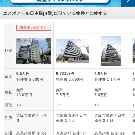
エスポアール日本橋[4階]に似ている物件と比較する
閲覧中の物件です
外観
6.5万円
6.731万円
7.0万円
家賃
管理費 5,000円
管理費 7,690円
管理費 1.1万円
無料
無料
無料
敷礼
13.0万円
7.5万円
7.0万円
間取
1R
1K
1K
大阪市浪速区下寺
大阪市浪速区日本
大阪市浪速区日本
住所
３
橋東２丁目
橋東２丁目
交通
恵美須町駅 歩5分
恵美須町 徒歩5分
恵美須町 徒歩5分