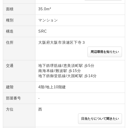
面積
35.0m²
種別
マンション
構造
SRC
住所
大阪府大阪市浪速区下寺３
周辺環境を知りたい
交通
地下鉄堺筋線/恵美須町駅 歩5分
南海本線/難波駅 歩15分
地下鉄御堂筋線/大国町駅 歩14分
建階
4階/地上10階建
部屋番号
-
方位
西
日当たりについて聞きたい