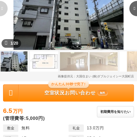
1/20
画像提供元：大国住まい (株)ダブルジェイシー大国町店
かんたん30秒で完了!
空室状況お問い合わせ
無料
6.5
万円
初期費用を知りたい
(管理費等:5,000円)
無料
13.0万円
敷金
礼金