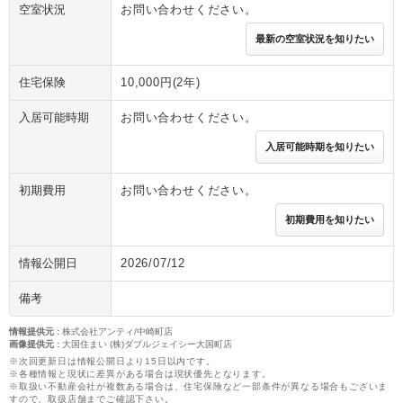
空室状況
お問い合わせください。
最新の空室状況を知りたい
住宅保険
10,000円(2年)
入居可能時期
お問い合わせください。
入居可能時期を知りたい
初期費用
お問い合わせください。
初期費用を知りたい
情報公開日
2026/07/12
備考
情報提供元
:
株式会社アンティ/中崎町店
画像提供元
:
大国住まい (株)ダブルジェイシー大国町店
※次回更新日は情報公開日より15日以内です。
※各種情報と現状に差異がある場合は現状優先となります。
※取扱い不動産会社が複数ある場合は、住宅保険など一部条件が異なる場合もございま
すので、取扱店舗までご確認下さい。