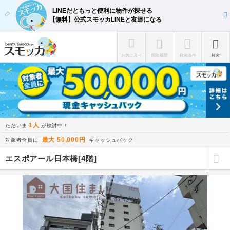
LINEだともっと便利に物件が探せる
【無料】公式スモッカLINEと友達になる
お気に入り
閲覧履歴
検索条件
検索
1人
ただいま
が検討中！
最大 50,000円
対象者全員に
キャッシュバック
エスポアール日本橋[4階]