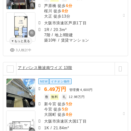
芦原橋 徒歩
6分
桜川 徒歩
8分
大正 徒歩13分
大阪市浪速区芦原1丁目
1R
/
20.3m²
7階 / 地上8階建
築10年
/ 賃貸マンション
もっと見る
3人検討中
アドバンス難波南ワイズ 13階
NEW
イチオシ物件
6.49
万円
管理費
4,600円
敷
無料
礼
12.98万円
新今宮 徒歩
5分
今宮 徒歩
5分
大国町 徒歩
8分
大阪市浪速区大国1丁目
1K
/
21.84m²