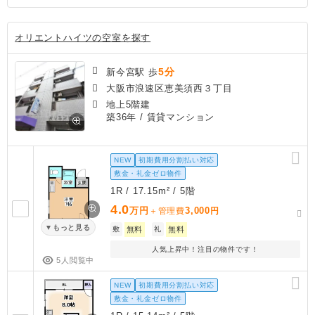
オリエントハイツの空室を探す
5分
新今宮駅 歩
大阪市浪速区恵美須西３丁目
地上5階建
築36年
/ 賃貸マンション
NEW
初期費用分割払い対応
敷金・礼金ゼロ物件
1R / 17.15m² / 5階
4.0
万円
3,000
＋管理費
円
もっと見る
敷
無料
礼
無料
人気上昇中！注目の物件です！
5人閲覧中
NEW
初期費用分割払い対応
敷金・礼金ゼロ物件