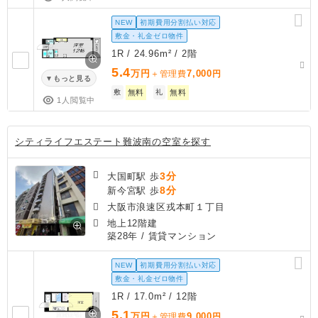
NEW
初期費用分割払い対応
敷金・礼金ゼロ物件
1R / 24.96m² / 2階
5.4
万円
7,000
＋管理費
円
もっと見る
敷
無料
礼
無料
1人閲覧中
シティライフエステート難波南の空室を探す
3分
大国町駅 歩
8分
新今宮駅 歩
大阪市浪速区戎本町１丁目
地上12階建
築28年
/ 賃貸マンション
NEW
初期費用分割払い対応
敷金・礼金ゼロ物件
1R / 17.0m² / 12階
5.1
万円
9,000
＋管理費
円