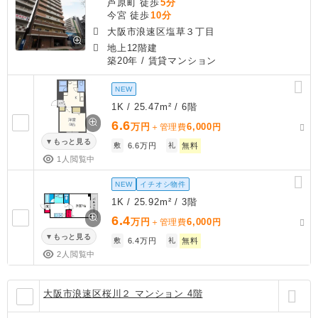
芦原町 徒歩
5分
今宮 徒歩
10分
大阪市浪速区塩草３丁目
地上12階建
築20年
/ 賃貸マンション
NEW
1K / 25.47m² / 6階
6.6
万円
6,000
＋管理費
円
もっと見る
敷
6.6万円
礼
無料
1人閲覧中
NEW
イチオシ物件
1K / 25.92m² / 3階
6.4
万円
6,000
＋管理費
円
もっと見る
敷
6.4万円
礼
無料
2人閲覧中
大阪市浪速区桜川２ マンション 4階