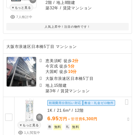
2階 / 地上8階建
築32年
/ 賃貸マンション
もっと見る
7人検討中
人気上昇中！注目の物件です！
大阪市浪速区日本橋5丁目 マンション
恵美須町 徒歩
2分
今宮戎 徒歩
5分
大国町 徒歩
10分
大阪市浪速区日本橋5丁目
地上15階建
築3年
/ 賃貸マンション
初期費用分割払い対応
敷金・礼金ゼロ物件
1K / 21.6m² / 12階
6.95
万円
6,300
＋管理費
円
もっと見る
敷
無料
礼
無料
1人閲覧中