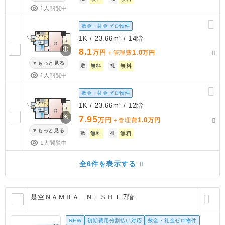
1人閲覧中
敷金・礼金ゼロ物件
1K / 23.66m² / 14階
8.1
万円
1.0
＋管理費
万円
もっと見る
敷
無料
礼
無料
1人閲覧中
敷金・礼金ゼロ物件
1K / 23.66m² / 12階
7.95
万円
1.0
＋管理費
万円
もっと見る
敷
無料
礼
無料
1人閲覧中
全6件を表示する
是空ＮＡＭＢＡ ＮＩＳＨＩ 7階
NEW
初期費用分割払い対応
敷金・礼金ゼロ物件