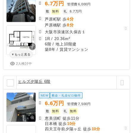
6.7
万円
管理費
6,000円
敷
無料
礼
6.7万円
4分
芦原町駅 歩
8分
芦原橋駅 歩
大阪市浪速区久保吉１
1R
/
20.36m²
6階 / 地上10階建
築8年
/ 賃貸マンション
もっと見る
2人検討中
ヒルズ夕陽丘 6階
NEW
敷金・礼金ゼロ物件
6.6
万円
管理費
7,500円
敷
無料
礼
無料
恵美須町 徒歩11分
日本橋 徒歩
10分
四天王寺前夕陽ヶ丘 徒歩
10分