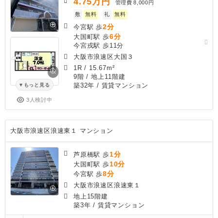
4.75
万円
管理費
8,000円
敷
無料
礼
無料
2分
今宮駅 歩
6分
大国町駅 歩
今宮戎駅 歩11分
大阪市浪速区大国３
1R
/
15.67m²
9階 / 地上11階建
築32年
/ 賃貸マンション
もっと見る
3人検討中
大阪市浪速区浪速東１ マンション
1分
芦原橋駅 歩
10分
大国町駅 歩
8分
今宮駅 歩
大阪市浪速区浪速東１
地上15階建
築3年
/ 賃貸マンション