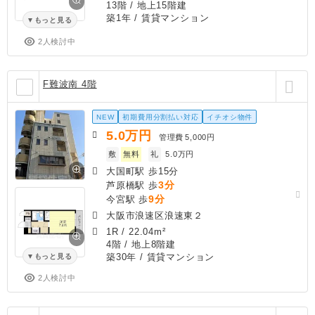
13階 / 地上15階建
築1年
/ 賃貸マンション
もっと見る
2人検討中
F難波南 4階
NEW
初期費用分割払い対応
イチオシ物件
5.0
万円
管理費
5,000円
敷
無料
礼
5.0万円
大国町駅 歩15分
3分
芦原橋駅 歩
9分
今宮駅 歩
大阪市浪速区浪速東２
1R
/
22.04m²
4階 / 地上8階建
築30年
/ 賃貸マンション
もっと見る
2人検討中