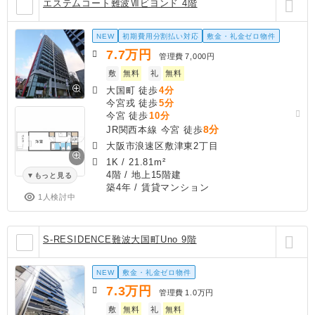
エステムコート難波Ⅶビヨンド 4階
NEW
初期費用分割払い対応
敷金・礼金ゼロ物件
7.7
万円
管理費
7,000円
敷
無料
礼
無料
大国町 徒歩
4分
今宮戎 徒歩
5分
今宮 徒歩
10分
8分
JR関西本線 今宮 徒歩
大阪市浪速区敷津東2丁目
1K
/
21.81m²
4階 / 地上15階建
もっと見る
築4年
/ 賃貸マンション
1人検討中
S-RESIDENCE難波大国町Uno 9階
NEW
敷金・礼金ゼロ物件
7.3
万円
管理費
1.0万円
敷
無料
礼
無料