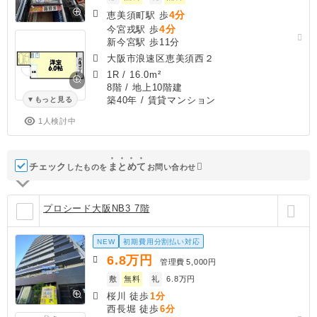
4分
恵美須町駅 歩
4分
今宮戎駅 歩
新今宮駅 歩11分
大阪市浪速区恵美須西２
1R
/
16.0m²
8階 / 地上10階建
築40年
/ 賃貸マンション
もっと見る
1人検討中
チェック
ま
と
め
て
したものを
お問い合わせ
プロシード大阪NB3 7階
NEW
初期費用分割払い対応
6.8
万円
管理費
5,000円
敷
無料
礼
6.8万円
桜川 徒歩
1分
西長堀 徒歩
6分