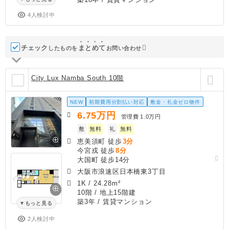
4人検討中
チェック
ま
と
め
て
したものを
お問い合わせ
City Lux Namba South 10階
NEW
初期費用分割払い対応
敷金・礼金ゼロ物件
6.75
万円
管理費
1.0万円
敷
無料
礼
無料
恵美須町 徒歩
3分
今宮戎 徒歩
8分
大国町 徒歩14分
大阪市浪速区日本橋東3丁目
1K
/
24.28m²
10階 / 地上15階建
築3年
/ 賃貸マンション
もっと見る
2人検討中