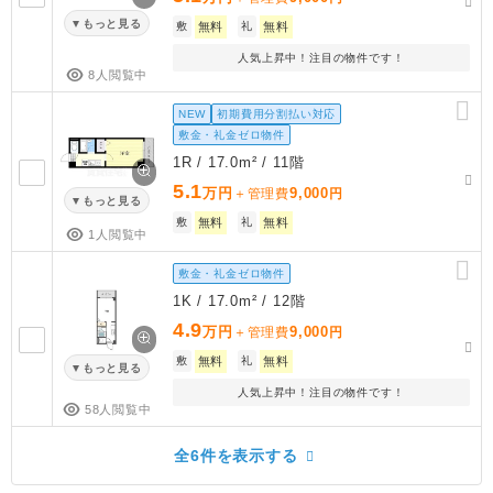
もっと見る
敷
無料
礼
無料
人気上昇中！注目の物件です！
8人閲覧中
NEW
初期費用分割払い対応
敷金・礼金ゼロ物件
1R / 17.0m² / 11階
5.1
万円
9,000
＋管理費
円
もっと見る
敷
無料
礼
無料
1人閲覧中
敷金・礼金ゼロ物件
1K / 17.0m² / 12階
4.9
万円
9,000
＋管理費
円
敷
無料
礼
無料
もっと見る
人気上昇中！注目の物件です！
58人閲覧中
全6件を表示する