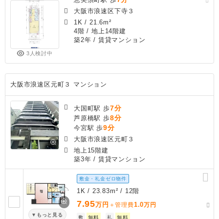
大阪市浪速区下寺３
1K
/
21.6m²
4階 / 地上14階建
築2年
/ 賃貸マンション
3人検討中
大阪市浪速区元町３ マンション
7分
大国町駅 歩
8分
芦原橋駅 歩
9分
今宮駅 歩
大阪市浪速区元町３
地上15階建
築3年
/ 賃貸マンション
敷金・礼金ゼロ物件
1K / 23.83m² / 12階
7.95
万円
1.0
＋管理費
万円
もっと見る
敷
無料
礼
無料