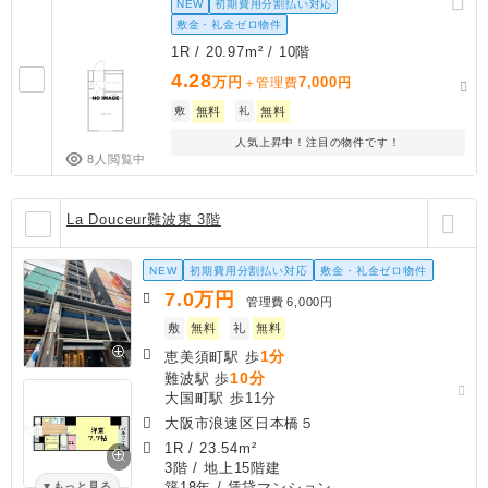
NEW
初期費用分割払い対応
敷金・礼金ゼロ物件
1R / 20.97m² / 10階
4.28
万円
7,000
＋管理費
円
敷
無料
礼
無料
人気上昇中！注目の物件です！
8人閲覧中
La Douceur難波東 3階
NEW
初期費用分割払い対応
敷金・礼金ゼロ物件
7.0
万円
管理費
6,000円
敷
無料
礼
無料
1分
恵美須町駅 歩
10分
難波駅 歩
大国町駅 歩11分
大阪市浪速区日本橋５
1R
/
23.54m²
3階 / 地上15階建
築18年
/ 賃貸マンション
もっと見る