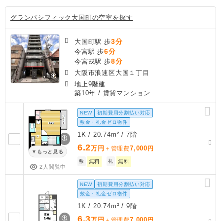
グランパシフィック大国町の空室を探す
3分
大国町駅 歩
6分
今宮駅 歩
8分
今宮戎駅 歩
大阪市浪速区大国１丁目
地上9階建
築10年
/ 賃貸マンション
NEW
初期費用分割払い対応
敷金・礼金ゼロ物件
1K / 20.74m² / 7階
6.2
万円
7,000
＋管理費
円
もっと見る
敷
無料
礼
無料
2人閲覧中
NEW
初期費用分割払い対応
敷金・礼金ゼロ物件
1K / 20.74m² / 9階
6.3
万円
7,000
＋管理費
円