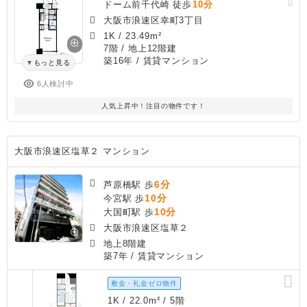
ドーム前千代崎 徒歩
10分
大阪市浪速区幸町3丁目
1K
/
23.49m²
7階 / 地上12階建
築16年
/ 賃貸マンション
もっと見る
6人検討中
人気上昇中！注目の物件です！
大阪市浪速区塩草２ マンション
6分
芦原橋駅 歩
10分
今宮駅 歩
10分
大国町駅 歩
大阪市浪速区塩草２
地上8階建
築7年
/ 賃貸マンション
敷金・礼金ゼロ物件
1K / 22.0m² / 5階