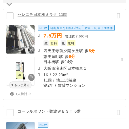
セレニテ日本橋ミラク 11階
NEW
初期費用分割払い対応
敷金・礼金ゼロ物件
7.5
万円
管理費
7,000円
敷
無料
礼
無料
8分
四天王寺前夕陽ケ丘駅 歩
9分
恵美須町駅 歩
日本橋駅 歩14分
大阪市浪速区日本橋東１
1K
/
22.23m²
11階 / 地上13階建
築2年
/ 賃貸マンション
もっと見る
1人検討中
コーラルポワント難波ＷＥＳＴ 6階
NEW