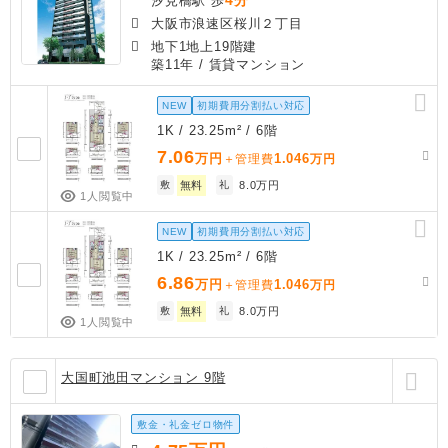
汐見橋駅 歩
大阪市浪速区桜川２丁目
地下1地上19階建
築11年
/ 賃貸マンション
NEW
初期費用分割払い対応
1K / 23.25m² / 6階
7.06
万円
1.046
＋管理費
万円
敷
無料
礼
8.0万円
1人閲覧中
NEW
初期費用分割払い対応
1K / 23.25m² / 6階
6.86
万円
1.046
＋管理費
万円
敷
無料
礼
8.0万円
1人閲覧中
大国町池田マンション 9階
敷金・礼金ゼロ物件