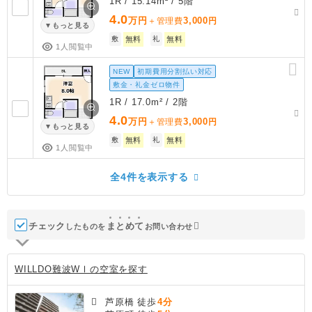
1R / 15.14m² / 5階
4.0
万円
3,000
＋管理費
円
もっと見る
敷
無料
礼
無料
1人閲覧中
NEW
初期費用分割払い対応
敷金・礼金ゼロ物件
1R / 17.0m² / 2階
4.0
万円
3,000
＋管理費
円
もっと見る
敷
無料
礼
無料
1人閲覧中
全4件を表示する
チェック
ま
と
め
て
したものを
お問い合わせ
WILLDO難波WⅠの空室を探す
芦原橋 徒歩
4分