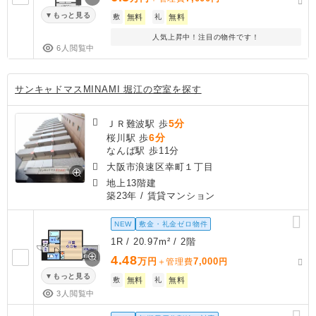
もっと見る
敷
無料
礼
無料
人気上昇中！注目の物件です！
6人閲覧中
サンキャドマスMINAMI 堀江の空室を探す
5分
ＪＲ難波駅 歩
6分
桜川駅 歩
なんば駅 歩11分
大阪市浪速区幸町１丁目
地上13階建
築23年
/ 賃貸マンション
NEW
敷金・礼金ゼロ物件
1R / 20.97m² / 2階
4.48
万円
7,000
＋管理費
円
もっと見る
敷
無料
礼
無料
3人閲覧中