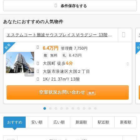
条件保存をする
あなたにおすすめの人気物件
エステムコート難波サウスプレイスⅥラグジー 13階の
賃貸
新着
新
6.4万円
管理費
7,750円
敷
無料
礼
6.4万円
大国町 徒歩
6分
大阪市浪速区大国２丁目
1K/ 21.37m²/ 13階
空室状況お問い合わせ
無料
おすすめ
安い順
広い順
新築順
駅近順
新着順