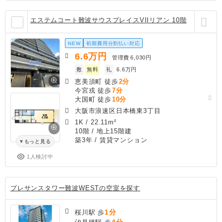
エステムコート難波サウスプレイスVIIリアン 10階
NEW
初期費用分割払い対応
6.6
万円
管理費
6,030円
敷
無料
礼
6.6万円
恵美須町 徒歩
2分
今宮戎 徒歩
7分
大国町 徒歩
10分
大阪市浪速区日本橋東3丁目
1K
/
22.11m²
10階 / 地上15階建
築3年
/ 賃貸マンション
もっと見る
1人検討中
プレサンスタワー難波WESTの空室を探す
1分
桜川駅 歩
4分