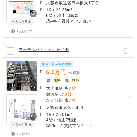
大阪市浪速区日本橋東1丁目
1K
/
22.25m²
6階 / 地上10階建
築4年
/ 賃貸マンション
もっと見る
1人検討中
アーデルハイムなにわ 4階
敷金・礼金ゼロ物件
6.0
万円
管理費
－
敷
無料
礼
無料
7分
大国町駅 歩
9分
難波駅 歩
7分
なんば駅 歩
大阪市浪速区元町３
1R
/
25.01m²
4階 / 地上7階建
もっと見る
築25年
/ 賃貸マンション
4人検討中