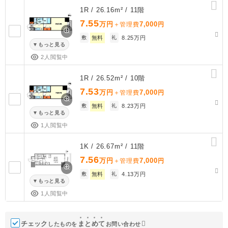
1R / 26.16m² / 11階
7.55
万円
7,000
＋管理費
円
敷
無料
礼
8.25万円
もっと見る
2人閲覧中
1R / 26.52m² / 10階
7.53
万円
7,000
＋管理費
円
敷
無料
礼
8.23万円
もっと見る
1人閲覧中
1K / 26.67m² / 11階
7.56
万円
7,000
＋管理費
円
敷
無料
礼
4.13万円
もっと見る
1人閲覧中
チェック
ま
と
め
て
したものを
お問い合わせ