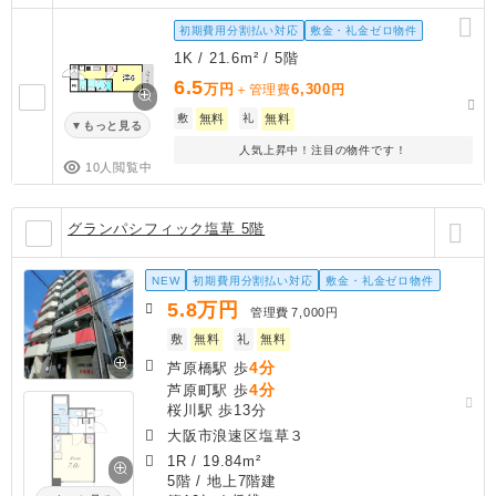
初期費用分割払い対応
敷金・礼金ゼロ物件
1K / 21.6m² / 5階
6.5
万円
6,300
＋管理費
円
敷
無料
礼
無料
もっと見る
人気上昇中！注目の物件です！
10人閲覧中
グランパシフィック塩草 5階
NEW
初期費用分割払い対応
敷金・礼金ゼロ物件
5.8
万円
管理費
7,000円
敷
無料
礼
無料
4分
芦原橋駅 歩
4分
芦原町駅 歩
桜川駅 歩13分
大阪市浪速区塩草３
1R
/
19.84m²
5階 / 地上7階建