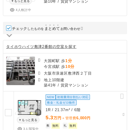
築10年
/ 賃貸マンション
もっと見る
4人検討中
チェック
ま
と
め
て
したものを
お問い合わせ
タイホウハイツ敷津2番館の空室を探す
1分
大国町駅 歩
10分
今宮戎駅 歩
大阪市浪速区敷津西２丁目
地上10階建
築41年
/ 賃貸マンション
NEW
初期費用分割払い対応
敷金・礼金ゼロ物件
1R / 21.37m² / 6階
5.3
万円
6,000
＋管理費
円
もっと見る
敷
無料
礼
無料
3人閲覧中