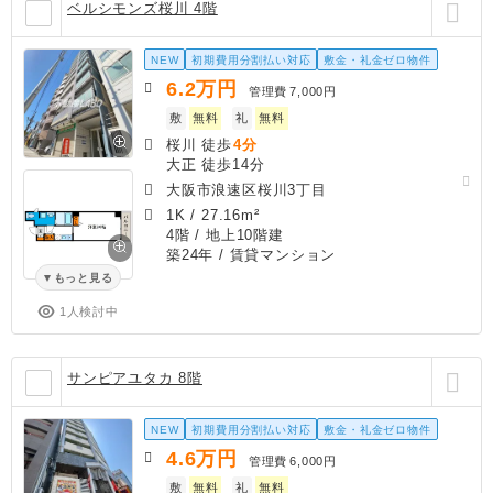
ベルシモンズ桜川 4階
NEW
初期費用分割払い対応
敷金・礼金ゼロ物件
6.2
万円
管理費
7,000円
敷
無料
礼
無料
桜川 徒歩
4分
大正 徒歩14分
大阪市浪速区桜川3丁目
1K
/
27.16m²
4階 / 地上10階建
築24年
/ 賃貸マンション
もっと見る
1人検討中
サンピアユタカ 8階
NEW
初期費用分割払い対応
敷金・礼金ゼロ物件
4.6
万円
管理費
6,000円
敷
無料
礼
無料