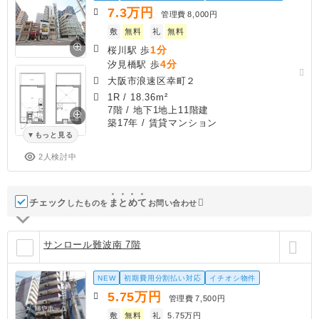
7.3
万円
管理費
8,000円
敷
無料
礼
無料
1分
桜川駅 歩
4分
汐見橋駅 歩
大阪市浪速区幸町２
1R
/
18.36m²
7階 / 地下1地上11階建
築17年
/ 賃貸マンション
もっと見る
2人検討中
チェック
ま
と
め
て
したものを
お問い合わせ
サンロール難波南 7階
NEW
初期費用分割払い対応
イチオシ物件
5.75
万円
管理費
7,500円
敷
無料
礼
5.75万円