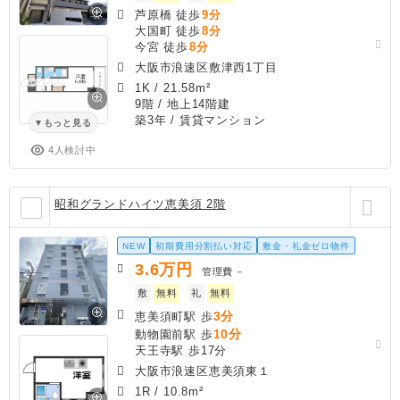
芦原橋 徒歩
9分
大国町 徒歩
8分
今宮 徒歩
8分
大阪市浪速区敷津西1丁目
1K
/
21.58m²
9階 / 地上14階建
築3年
/ 賃貸マンション
もっと見る
4人検討中
昭和グランドハイツ恵美須 2階
NEW
初期費用分割払い対応
敷金・礼金ゼロ物件
3.6
万円
管理費
－
敷
無料
礼
無料
3分
恵美須町駅 歩
10分
動物園前駅 歩
天王寺駅 歩17分
大阪市浪速区恵美須東１
1R
/
10.8m²