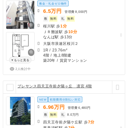
敷金・礼金ゼロ物件
6.5
万円
管理費
8,000円
敷
無料
礼
無料
1分
桜川駅 歩
10分
ＪＲ難波駅 歩
なんば駅 歩13分
大阪市浪速区桜川２
1R
/
23.76m²
4階 / 地上8階建
築20年
/ 賃貸マンション
もっと見る
2人検討中
プレサンス四天王寺前夕陽ヶ丘 凛宮 4階
NEW
初期費用分割払い対応
6.96
万円
管理費
6,480円
敷
無料
礼
8.0万円
7分
四天王寺前夕陽ケ丘駅 歩
7分
恵美須町駅 歩