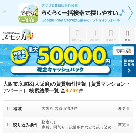
お気に入り
閲覧履歴
検索条件
検索
大阪市浪速区(大阪府)の賃貸物件情報［賃貸マンション・
アパート］ 検索結果一覧
全
9,762
件
地域
大阪府 大阪市浪速区
変更
指定なし
絞り込み条件
変更
家賃、間取り、設備条件などで絞り込めま
す