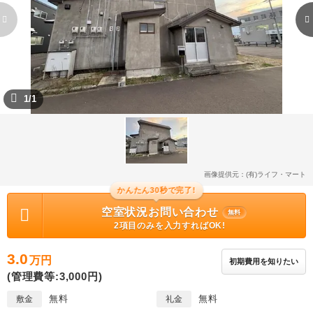
1/1
画像提供元：(有)ライフ・マート
かんたん30秒で完了!
空室状況お問い合わせ
無料
2項目のみを入力すればOK!
3.0
万円
初期費用を知りたい
(管理費等:3,000円)
無料
無料
敷金
礼金