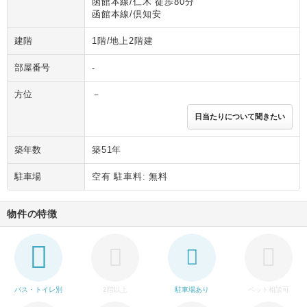
函館本線/仁木 徒歩80分
函館本線/倶知安
建階
1階/地上2階建
部屋番号
-
方位
－
日当たりについて聞きたい
築年数
築51年
駐車場
空有 駐車料: 無料
物件の特徴
バス・トイレ別
2階以上
駐車場あり
ペット相談可