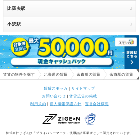
比羅夫駅
小沢駅
賃貸の物件を探す
北海道の賃貸
余市町の賃貸
余市駅の賃貸
賃貸スモッカ
|
サイトマップ
お問い合わせ
|
賃貸広告の掲載
利用規約
|
個人情報保護方針
|
運営会社概要
株式会社じげんは「プライバシーマーク」使用許諾事業者として認定されています。