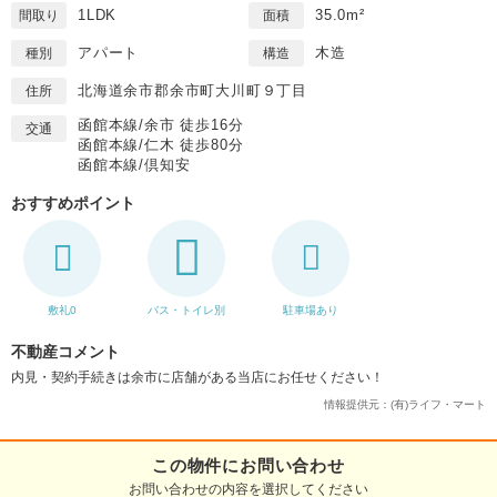
1LDK
35.0m²
間取り
面積
アパート
木造
種別
構造
北海道余市郡余市町大川町９丁目
住所
函館本線/余市 徒歩16分
交通
函館本線/仁木 徒歩80分
函館本線/倶知安
おすすめポイント
敷礼0
バス・トイレ別
駐車場あり
不動産コメント
内見・契約手続きは余市に店舗がある当店にお任せください！
情報提供元：(有)ライフ・マート
この物件にお問い合わせ
お問い合わせの内容を選択してください