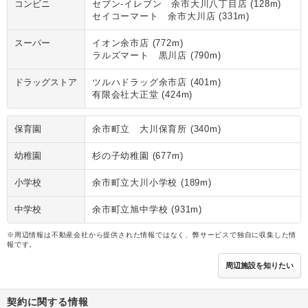
コンビニ
セブン‐イレブン 余市大川八丁目店 (128m)
セイコーマート 余市大川店 (331m)
スーパー
イオン余市店 (772m)
ラルズマート 黒川店 (790m)
ドラッグストア
ツルハドラッグ余市店 (401m)
有限会社大正堂 (424m)
保育園
余市町立 大川保育所 (340m)
幼稚園
杉の子幼稚園 (677m)
小学校
余市町立大川小学校 (189m)
中学校
余市町立旭中学校 (931m)
※周辺情報は不動産会社から提供された情報ではなく、弊サービスで独自に収集した情
報です。
周辺施設を知りたい
契約に関する情報