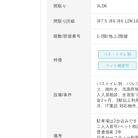
間取り
3LDK
間取り詳細
洋7.5 洋6 洋6 LDK1
階数/部屋番号
1-2階/地上2階建
バス・トイレ別
特徴
ペット相談可
バストイレ別、バル
ス、南向き、洗面所
設備/条件
人入居相談、全居室フ
金2ヶ月、3駅以上利
月、IT重説 対応物
駐車場は2台込みです
二人入居可/ペット相
普通借家 2年
備考
日本セーフティー利用