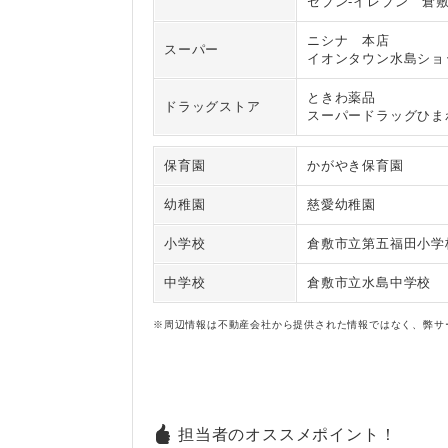
セブン‐イレブン 倉
ニシナ 本店
スーパー
イオンタウン水島ショ
ときわ薬品
ドラッグストア
スーパードラッグひま
保育園
かがやき保育園
幼稚園
慈愛幼稚園
小学校
倉敷市立第五福田小学
中学校
倉敷市立水島中学校
※周辺情報は不動産会社から提供された情報ではなく、弊サ
担当者のオススメポイント！