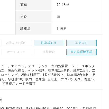
面積
79.48m²
6
方位
南
駐車場
付無料
２階以上の物件
駐車場あり
エアコン
オートロック
追焚機能
室内洗濯機置場
コニー、エアコン、フローリング、室内洗濯置、シューズボック
独立、洗面化粧台、ペット相談、駐車場1台無料、駐車2台可、二
ローリング、2沿線利用可、LDK15畳以上、駐車場2台無料、敷
用可、駅徒歩10分以内、全居室6畳以上、プロパンガス、礼金1ヶ
件、初期費用カード決済可
談
必 初回保証料：賃料総額の50％（最低20，000円）・月額保証