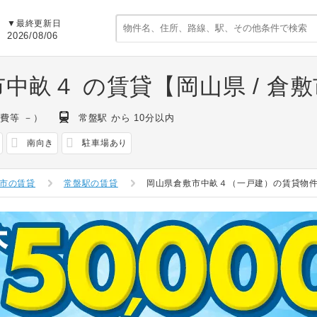
▼最終更新日
2026/08/06
市中畝４ の賃貸【岡山県 / 倉
費等 －）
常盤駅 から 10分以内
南向き
駐車場あり
市の賃貸
常盤駅の賃貸
岡山県倉敷市中畝４（一戸建）の賃貸物