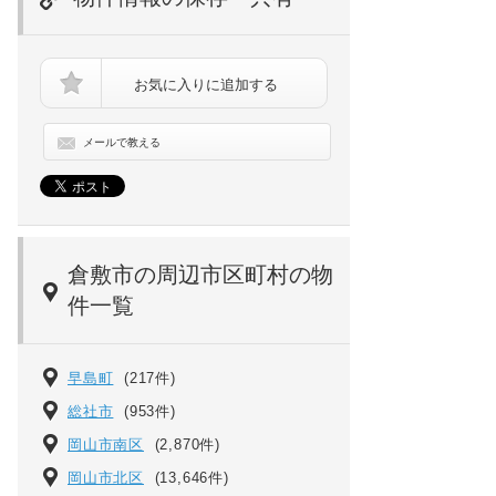
お気に入りに追加する
メールで教える
[一戸建] 岡山県倉敷市中畝４ の賃貸【岡山県 / 倉敷市】
倉敷市の周辺市区町村の物
件一覧
早島町
(217件)
総社市
(953件)
岡山市南区
(2,870件)
岡山市北区
(13,646件)