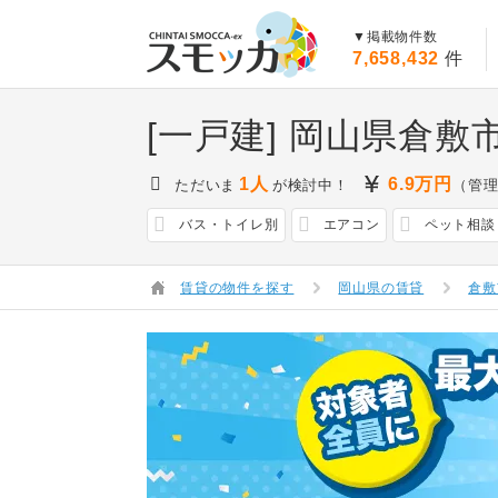
賃貸スモッカ
▼掲載物件数
7,658,432
件
[一戸建] 岡山県倉敷
1人
6.9
万円
ただいま
が検討中！
（管理
バス・トイレ別
エアコン
ペット相談
賃貸の物件を探す
岡山県の賃貸
倉敷