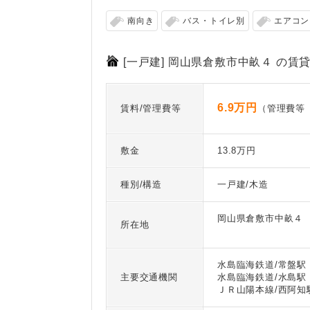
南向き
バス・トイレ別
エアコン
[一戸建] 岡山県倉敷市中畝４ の賃
6.9万円
賃料/管理費等
（管理費等
敷金
13.8万円
種別/構造
一戸建/木造
岡山県倉敷市中畝４
所在地
水島臨海鉄道/常盤駅 
主要交通機関
水島臨海鉄道/水島駅 
ＪＲ山陽本線/西阿知駅