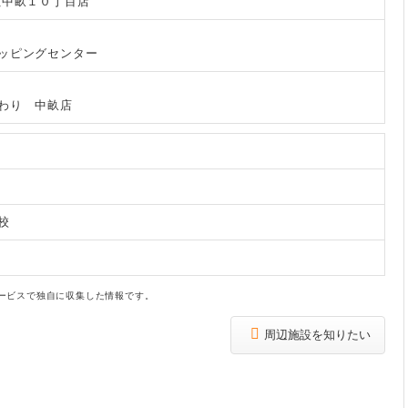
敷中畝１０丁目店
ッピングセンター
わり 中畝店
校
ービスで独自に収集した情報です。
周辺施設を知りたい