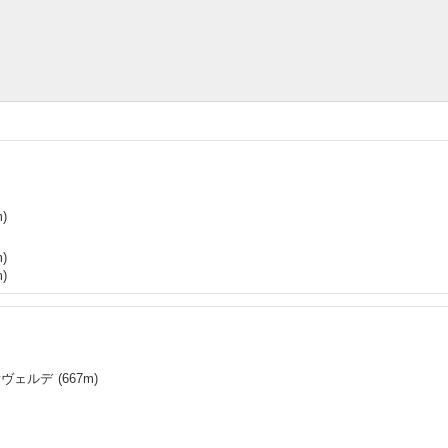
)
)
)
所ヴェルデ
(
667
m)