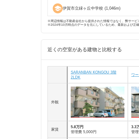
school
伊賀市立緑ヶ丘中学校
(
1,046
m)
※周辺情報は不動産会社から提供された情報ではなく、弊サービ
※2024年10月時点のデータを元にしているため、最新および正
近くの空室がある建物と比較する
SARANBAN KONGOU 3階
ワー
2LDK
外観
5.8万円
3.3
家賃
管理費
5,000円
管理