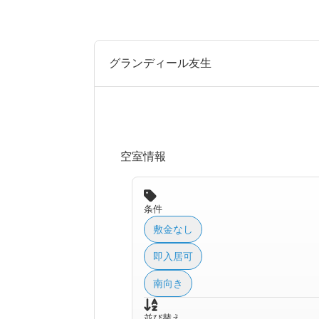
グランディール友生
空室情報
条件
敷金なし
即入居可
南向き
並び替え