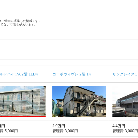
スで独自に収集した情報です。
確でない可能性があります。
ルドハイツA 2階 1LDK
コーポヴィヴレ 2階 1K
サングレイスC 
万円
2.9万円
4.4万円
費
5,000円
管理費
3,000円
管理費
3,000円