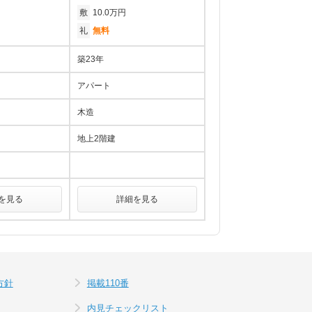
敷
10.0万円
礼
無料
築23年
アパート
木造
地上2階建
を見る
詳細を見る
方針
掲載110番
内見チェックリスト