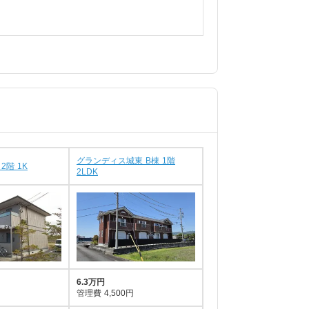
グランディス城東 B棟 1階
2階 1K
2LDK
6.3万円
管理費
4,500円