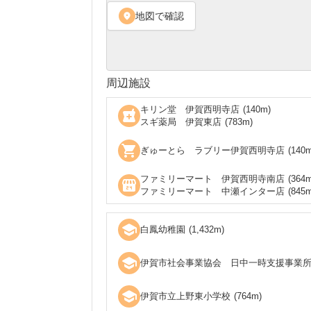
地図で確認
location_on
周辺施設
キリン堂 伊賀西明寺店
(
140
m)
local_pharmacy
スギ薬局 伊賀東店
(
783
m)
shopping_cart
ぎゅーとら ラブリー伊賀西明寺店
(
140
m
ファミリーマート 伊賀西明寺南店
(
364
m
local_convenience_store
ファミリーマート 中瀬インター店
(
845
m
school
白鳳幼稚園
(
1,432
m)
school
伊賀市社会事業協会 日中一時支援事業
school
伊賀市立上野東小学校
(
764
m)