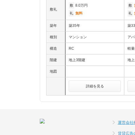
敷
8.0万円
敷
敷礼
礼
無料
礼
築年
築35年
築3
種別
マンション
アパ
構造
RC
軽量
階建
地上3階建
地上
地図
詳細を見る
運営会社
賃貸広告