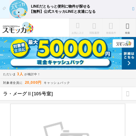
LINEだともっと便利に物件が探せる
【無料】公式スモッカLINEと友達になる
お気に入り
閲覧履歴
検索条件
検索
3人
ただいま
が検討中！
20,000円
対象者全員に
キャッシュバック
ラ・メーグⅡ[105号室]