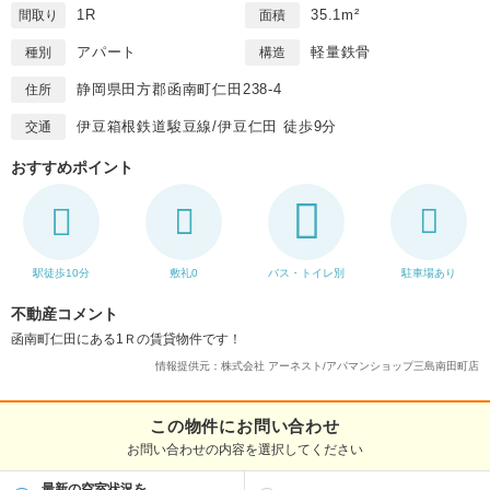
1R
35.1m²
間取り
面積
アパート
軽量鉄骨
種別
構造
静岡県田方郡函南町仁田238-4
住所
伊豆箱根鉄道駿豆線/伊豆仁田 徒歩9分
交通
おすすめポイント
駅徒歩10分
敷礼0
バス・トイレ別
駐車場あり
不動産コメント
函南町仁田にある1Ｒの賃貸物件です！
情報提供元：株式会社 アーネスト/アパマンショップ三島南田町店
この物件にお問い合わせ
お問い合わせの内容を選択してください
最新の空室状況を