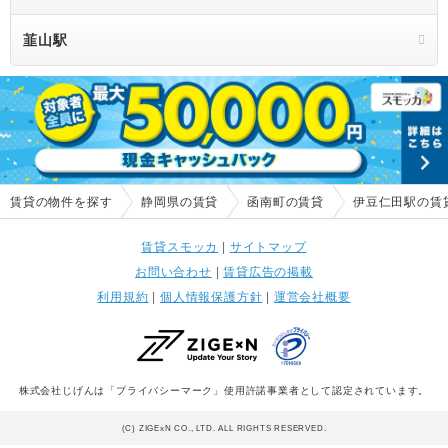
韮山駅
賃貸の物件を探す
静岡県の賃貸
函南町の賃貸
伊豆仁田駅の賃
賃貸スモッカ
|
サイトマップ
お問い合わせ
|
賃貸広告の掲載
利用規約
|
個人情報保護方針
|
運営会社概要
株式会社じげんは「プライバシーマーク」使用許諾事業者として認定されています。
(C) ZIGExN CO., LTD. ALL RIGHTS RESERVED.