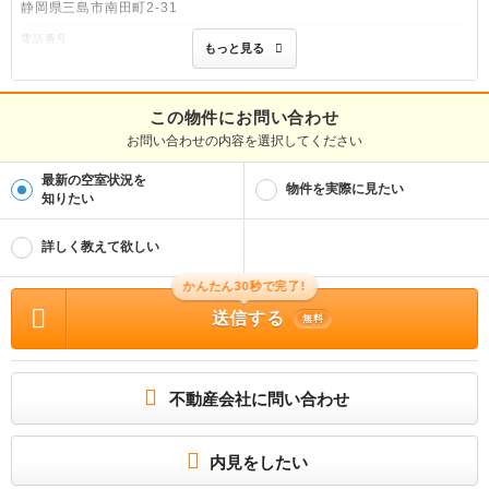
静岡県三島市南田町2-31
電話番号
もっと見る
055-983-2522
免許番号
静岡県知事(7)第10720号
この物件にお問い合わせ
お問い合わせの内容を選択してください
取引態様
仲介
最新の空室状況を
物件を実際に見たい
物件管理番号
知りたい
104677883
※お問い合わせの際には、担当者へ物件管理番号をお伝えください。
詳しく教えて欲しい
物件に関する情報
かんたん30秒で完了!
物件の所在地 : 静岡県田方郡函南町仁田 / 交通の利便 : 伊豆箱根鉄道駿豆線/伊豆仁
田 徒歩9分 / 面積 : 35.1m² / 築年月 : 2009年05月 / 賃料 : 4.8万円 / 管理費又は
送信する
共益費等 : 5,500円 / 礼金等 : 無料 / 敷金 : 無料、保証金等 : －、 償却、敷引 : －
無料
/ 住宅総合保険等の損害保険料 : － / その他 : ＬＰガス料金はご契約前にＬＰガス事
業者にご確認いただけます。 ルームクリーニング料金にエアコンクリーニング費
用を含みます。ゴミ処理代１，３２０円／月額 本貸室の電気は、貸主から配給さ
れます。 保証会社利用必須 Ｄ−ｓｕｐｐｏｒｔ＿ＩＫ（口座振替）、Ｄ−ｓｕｐ
ｐｏｒｔ＿α（クレジットカード） 【ＩＫ】初回：賃貸保証料３５，０００円、月
不動産会社に問い合わせ
額：月額賃料等総額の１％＋８００円、口座振替手数料９９円（税込）【α】初回：
月額賃料等総額の６．８％＋１，６００円、月額：月額賃料等総額の３．４％＋８
００円 月額保証料 １４０１円／口座振替手数料 ９９円／ゴミ処理代 １３
２０円／カードキー発行料 １６５００円／ルームクリーニング料金 ４９５００
内見をしたい
円／初回保証料（口座振替の場合） ３５０００円 更新料:48000円 ［退去時費用
（故意・過失等別途実費）：退去費用実費精算］ / 駐車場 : 空有 3,300円