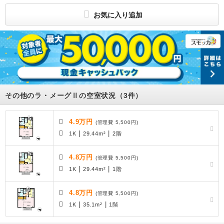
函南町仁田にある1Ｒの賃貸物件です！
お気に入り追加
所属団体
(公社)静岡県宅地建物取引業協会
東海不動産公正取引協議会加盟
－
その他のラ・メーグⅡの空室状況（3件）
4.9万円
(管理費 5,500円)
|
|
1K
29.44m²
2階
4.8万円
(管理費 5,500円)
|
|
1K
29.44m²
1階
4.8万円
(管理費 5,500円)
|
|
1K
35.1m²
1階