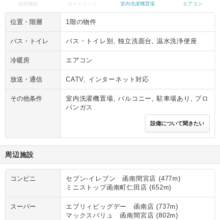
追焚機能
オートロック
室内洗濯機置場
エアコン
位置・階層
1階の物件
バス・トイレ
バス・トイレ別, 独立洗面台, 温水洗浄便座
冷暖房
エアコン
放送・通信
CATV, インターネット対応
その他条件
室内洗濯機置場, バルコニー, 駐車場あり, プロ
パンガス
設備について聞きたい
周辺施設
コンビニ
セブン‐イレブン 函南間宮店 (477m)
ミニストップ函南町仁田店 (652m)
スーパー
エブリィビッグデー 函南店 (737m)
マックスバリュ 函南間宮店 (802m)