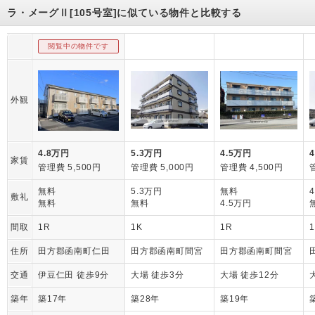
ラ・メーグⅡ[105号室]に似ている物件と比較する
閲覧中の物件です
外観
4.8万円
5.3万円
4.5万円
家賃
管理費 5,500円
管理費 5,000円
管理費 4,500円
無料
5.3万円
無料
敷礼
無料
無料
4.5万円
間取
1R
1K
1R
住所
田方郡函南町仁田
田方郡函南町間宮
田方郡函南町間宮
交通
伊豆仁田 徒歩9分
大場 徒歩3分
大場 徒歩12分
築年
築17年
築28年
築19年