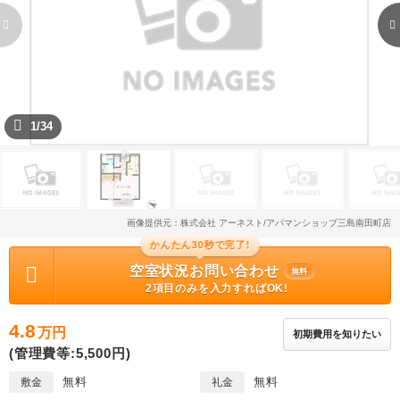
1/34
画像提供元：株式会社 アーネスト/アパマンショップ三島南田町店
かんたん30秒で完了!
空室状況お問い合わせ
無料
2項目のみを入力すればOK!
4.8
万円
初期費用を知りたい
(管理費等:5,500円)
無料
無料
敷金
礼金