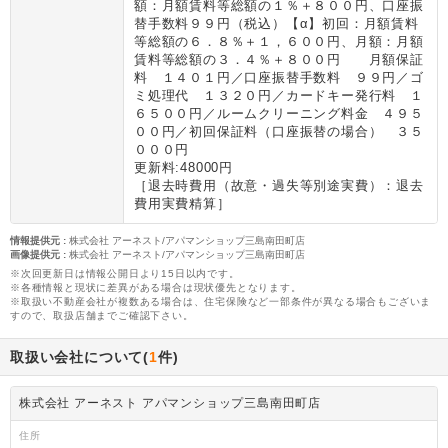
額：月額賃料等総額の１％＋８００円、口座振
替手数料９９円（税込）【α】初回：月額賃料
等総額の６．８％＋１，６００円、月額：月額
賃料等総額の３．４％＋８００円 月額保証
料 １４０１円／口座振替手数料 ９９円／ゴ
ミ処理代 １３２０円／カードキー発行料 １
６５００円／ルームクリーニング料金 ４９５
００円／初回保証料（口座振替の場合） ３５
０００円
更新料:48000円
［退去時費用（故意・過失等別途実費）：退去
費用実費精算］
情報提供元
:
株式会社 アーネスト/アパマンショップ三島南田町店
画像提供元
:
株式会社 アーネスト/アパマンショップ三島南田町店
※次回更新日は情報公開日より15日以内です。
※各種情報と現状に差異がある場合は現状優先となります。
※取扱い不動産会社が複数ある場合は、住宅保険など一部条件が異なる場合もございま
すので、取扱店舗までご確認下さい。
取扱い会社について(
1
件)
株式会社 アーネスト アパマンショップ三島南田町店
住所