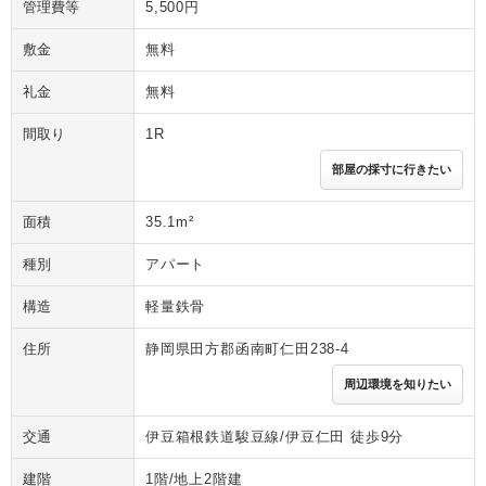
管理費等
5,500円
敷金
無料
礼金
無料
間取り
1R
部屋の採寸に行きたい
面積
35.1m²
種別
アパート
構造
軽量鉄骨
住所
静岡県田方郡函南町仁田238-4
周辺環境を知りたい
交通
伊豆箱根鉄道駿豆線/伊豆仁田 徒歩9分
建階
1階/地上2階建