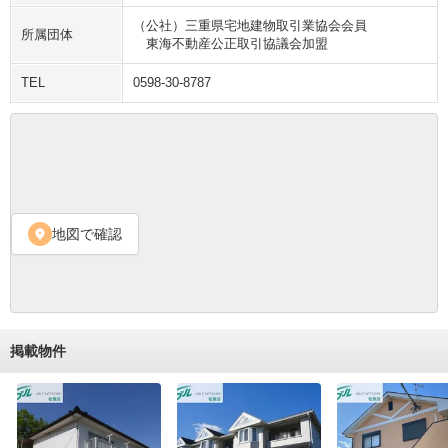
（公社）三重県宅地建物取引業協会会員
所属団体
　東海不動産公正取引協議会加盟
TEL
0598-30-8787
地図で確認
location_on
掲載物件