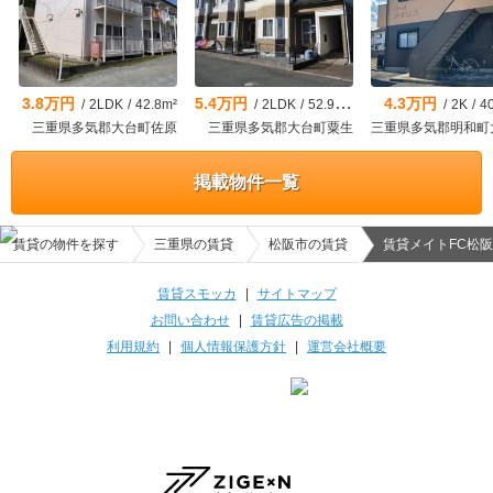
3.8万円
5.4万円
4.3万円
/
2LDK
/
42.8m²
/
2LDK
/
52.95m²
/
2K
/
4
三重県多気郡大台町佐原
三重県多気郡大台町粟生
掲載物件一覧
賃貸の物件を探す
三重県の賃貸
松阪市の賃貸
賃貸メイトFC松阪
賃貸スモッカ
|
サイトマップ
お問い合わせ
|
賃貸広告の掲載
利用規約
|
個人情報保護方針
|
運営会社概要