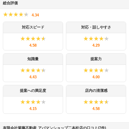
総合評価
★★★★★
★★★★★
4.34
対応スピード
対応・話しやすさ
★★★★★
★★★★★
★★★★★
★★★★★
4.58
4.29
知識量
提案力
★★★★★
★★★★★
★★★★★
★★★★★
4.43
4.00
提案への満足度
店内の清潔感
★★★★★
★★★★★
★★★★★
★★★★★
4.15
4.58
有限会社菊藤不動産 アパマンショップ二本松店の口コミ(7件)