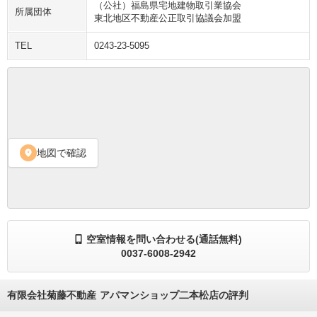
（公社）福島県宅地建物取引業協会

所属団体
東北地区不動産公正取引協議会加盟
TEL
0243-23-5095
地図で確認
location_on
空室情報を問い合わせる(通話無料)
0037-6008-2942
有限会社菊藤不動産 アパマンショップ二本松店の評判