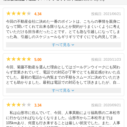
★★★★★
★★★★★
4.34
投稿日:
2021/06/21
今回の不動産会社に決めた一番のポイントは、こちらの事情を親身に
なって聞いてくれて出来る限りなんとか契約がうまくいくように考え
ていただける担当者だったことです。とても急な引越しになってしま
った為、引越しのスケジュールもギリギリですぐにでも内見して決め
たい状況でした。問い合わせした時にその事情を話し相談したとこ
expand_more
すべて見る
ろ、すぐに内見の日にちを決めていただきました。内見当日、担当の
方は少し年配の女性でしたが知識も経験も豊富で色々と親身に話を聞
いてもらい、家賃の交渉をしていただいたり、ペット可の物件の詳し
★★★★★
★★★★★
5.00
投稿日:
2020/11/23
い条件やトラブルを避けるためにやっておいた方がいい事など、分か
今回、菊藤不動産を選んだ理由としてはゴールデンウイークにも関わ
らない事や心配な事を最後まで一つ一つしっかりと解消することがで
らず営業されていて、電話での対応が丁寧でとても親近感がわいた点
き納得して契約することができました。 契約した後のやりとりで
でした。最初の電話から内覧までの手順をスムーズに決めていただき
も、こちらが仕事や引越し準備で返信が遅くなりがちでしたが、とて
とても助かりました。最初は電話での対応をして頂きましたが、自分
も素早くメールや電話で対応してもらえて不安になることもなく無事
で知りたいポイントや聞きたいことを明確に教えていただき助かりま
に引越し当日を迎えることができました。
expand_more
すべて見る
した。間取りや最寄りの駅、おすすめの買い物スポットなども教えて
いただきました。内覧の日には私は少し遅れて行ってしまったのです
が笑顔で現地で出迎えていただきました。駐車場の場所や物置の場所
★★★★★
★★★★★
3.34
投稿日:
2020/09/21
の誘導もしっかりしていただきとても分かりやすかったです。内覧中
私は山形市に住んでいて、今回、人事異動により福島県の二本松市
は各部屋のポイントやトイレの使い方、浴室、浴室乾燥機の使い方、
に行かなければならなくなりました。山形市から二本松市までは
エアコンの使い方まで詳しく説明していただき非常に助かりました。
105kmあり、何度も行き来することは厳しい状況でした。また、人事
契約時には店舗に伺いましたが、挨拶もしっかりされていて非常に気