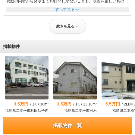
異動の内命から発令まで10日間しかないことも、状況を厳しいものに
分がよく、温かいお茶も出していただき非常に満足しています。今後
するものでした。私は、1度こちらの不動産会社に伺うだけで事を済
も何か紹介してほしい物件があれば菊藤さんにお願いしようと考えて
expand_more
すべて見る
ませたいと考えていました。 私の前任者に住まいを聞いたとこ
おります。本当に感謝しています。
ろ、こちらの物件に住んでいるとのことでした。こちらの不動産会社
はよくしていただける、とのことで早速申し込みをし事情を話したと
続きを見る
ころ、私の前任者が住んでいる後に住まわせてくれるとのことでし
た。 ただ、私の前任者が3月31日まで仕事をし、4月1日からは私が
仕事をする関係上、一刻も早い部屋の受け渡しが必要でしたが、部屋
のクリーニングを早急に完了していただき、その週の週末の4月5日か
掲載物件
らそちらの部屋に引っ越すことができました。 機転を利かせてい
ただいたこと、早急な対応をしていただいたことに感謝です。
3.5万円
3.5万円
5.5万円
/
1K
/
30m²
/
1K
/
23.18m²
/
2LDK
福島県二本松市杉田駄子内
福島県二本松市冠木
福島県二本松
掲載物件一覧