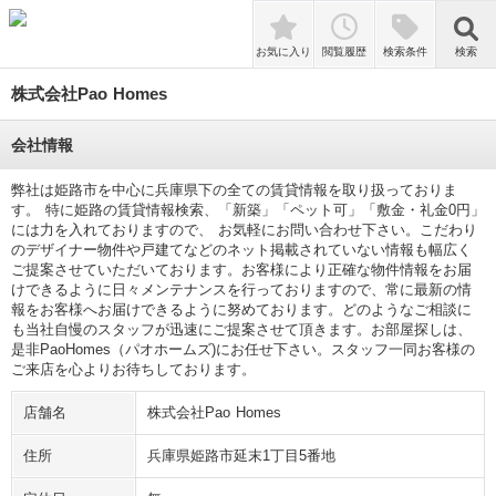
検索
お気に入り
閲覧履歴
検索条件
検索
株式会社Pao Homes
会社情報
弊社は姫路市を中心に兵庫県下の全ての賃貸情報を取り扱っておりま
す。 特に姫路の賃貸情報検索、「新築」「ペット可」「敷金・礼金0円」
には力を入れておりますので、 お気軽にお問い合わせ下さい。こだわり
のデザイナー物件や戸建てなどのネット掲載されていない情報も幅広く
ご提案させていただいております。お客様により正確な物件情報をお届
けできるように日々メンテナンスを行っておりますので、常に最新の情
報をお客様へお届けできるように努めております。どのようなご相談に
も当社自慢のスタッフが迅速にご提案させて頂きます。お部屋探しは、
是非PaoHomes（パオホームズ)にお任せ下さい。スタッフ一同お客様の
ご来店を心よりお待ちしております。
店舗名
株式会社Pao Homes
住所
兵庫県姫路市延末1丁目5番地