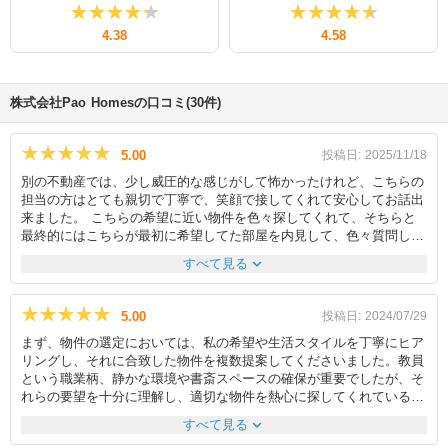
★★★★★
★★★★★
★★★★★
★★★★★
4.38
4.58
株式会社Pao Homesの口コミ(30件)
★★★★★
★★★★★
5.00
投稿日:
2025/11/18
別の不動産では、少し威圧的な感じがして怖かったけれど、こちらの
担当の方はとても親切で丁寧で、笑顔で接してくれて安心してお話出
来ました。 こちらの希望に近い物件を色々探してくれて、そちらと
最終的にはこちらが最初に希望してた部屋を内見して、色々質問して
解りやすく丁寧に教えて貰えたのと、フリーレント（紹介ページには
expand_more
すべて見る
なかった）など少し融通を大家さんに交渉してくだっさったり、引越
し業者も紹介してくださりと、本来より少し安くなったので助かりま
した。 物件の内見への移動中、車の中でも、物件とは関係ないけ
★★★★★
★★★★★
5.00
投稿日:
2024/07/29
ど、引越しの豆知識みたいなのとかも教えてくださったり、ペットの
まず、物件の選定においては、私の希望や生活スタイルを丁寧にヒア
話とかもしてたので、あっという間に気付いたら物件に着いて退屈は
リングし、それに合致した物件を複数提案してくださいました。教員
しなかったです。 内見でも持って行く予定の家具が入るかサイズ測
という職業柄、静かな環境や書斎スペースの確保が重要でしたが、そ
るのに協力してくださり、良い物件でも家具のサイズ的に全体的に狭
れらの要望を十分に理解し、適切な物件を熱心に探してくれているよ
くなってしまう所があったりしたので、サイズ確認は重要だとわかり
うでした。しかし結果として私が選んだ物件に契約しました。次に、
ました。 物件が決まった後も相談に乗ってくれて、安心して契約出
expand_more
すべて見る
契約手続きの際には、複雑な法律用語や条件について、分かりやすく
来ました。