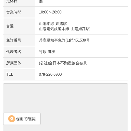
定休日
無
営業時間
10:00〜20:00
山陽本線 姫路駅

交通
山陽電気鉄道本線 山陽姫路駅
免許番号
兵庫県知事免許(1)第451539号
代表者名
竹原 進矢
所属団体
(公社)全日本不動産協会会員
TEL
079-226-5900
地図で確認
location_on