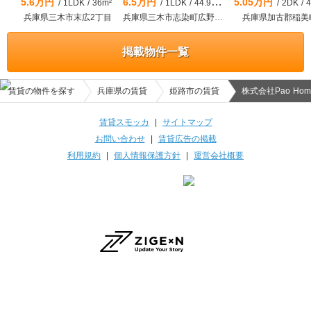
5.6万円
6.5万円
5.05万円
/
1LDK
/
36m²
/
1LDK
/
44.95m²
/
2DK
/
46
兵庫県三木市末広2丁目
兵庫県三木市志染町広野8丁目
兵庫県加古郡稲美
掲載物件一覧
賃貸の物件を探す
兵庫県の賃貸
姫路市の賃貸
株式会社Pao Hom
賃貸スモッカ
|
サイトマップ
お問い合わせ
|
賃貸広告の掲載
利用規約
|
個人情報保護方針
|
運営会社概要