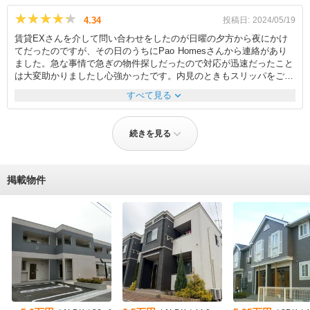
丁寧に説明していただきました。敷金や礼金などのディスカウントに
ついての疑問点を明確に解消してくださったことに感銘を受けまし
★★★★★
★★★★★
4.34
投稿日:
2024/05/19
た。さらに、私の保証会社の学割の質問をしたのですが、その疑問に
賃貸EXさんを介して問い合わせをしたのが日曜の夕方から夜にかけ
逐一答えて頂きました。私は教員でありつつ大学院生であるのです
てだったのですが、その日のうちにPao Homesさんから連絡があり
が、大学院生について保証会社の学割制度が適応可能なのかといった
ました。急な事情で急ぎの物件探しだったので対応が迅速だったこと
ようなマニアックな質問にも迅速に問い合わせて子たたえて頂きまし
は大変助かりましたし心強かったです。内見のときもスリッパをご用
た。入金における納期の問題つまり、いつまでに契約金を入れなけれ
意いただいたり、私が希望していた温水洗浄便座の取り付けについて
ばならないか？などをこまめに指導してくださりました。 最後に、
expand_more
すべて見る
も、その場ですぐ確認してくださり、家主さんに交渉して配線工事費
その社員の方の誠実さと熱意が伝わる方だったので、また彼のような
を家主さん負担にもしてくれたり、丁寧かつスピーディーな対応がよ
方にお手伝いして頂きたいと感じています。
かったです。さらに温水便座の取り付け工事を請け負ってくれる業者
続きを見る
さんも紹介してくださり、管理会社から紹介された業者さんの半額以
下で対応いただけたので担当者の方の人脈や手腕にプロ意識が感じら
れました。契約までも契約後も何度か店舗に連絡することがありまし
たが、電話口のスタッフさんも皆さん対応がよくて、担当の方が不在
掲載物件
のときでもすぐに折り返しの連絡をくれるよう手配してくださいまし
た。契約のときに重要事項などを説明くださった専門スタッフさん
も、こちらの質問にわかりやすく答えてくださいました。