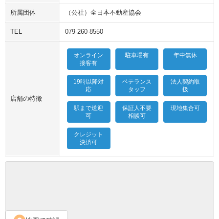
所属団体
（公社）全日本不動産協会
TEL
079-260-8550
オンライン
駐車場有
年中無休
接客有
19時以降対
ベテランス
法人契約取
応
タッフ
扱
店舗の特徴
駅まで送迎
保証人不要
現地集合可
可
相談可
クレジット
決済可