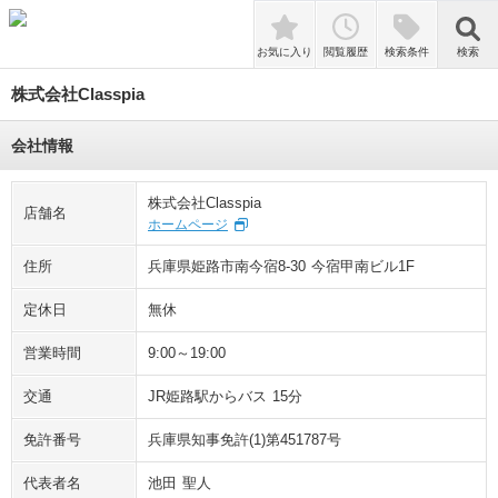
検索
お気に入り
閲覧履歴
検索条件
検索
株式会社Classpia
会社情報
株式会社Classpia
店舗名
ホームページ
住所
兵庫県姫路市南今宿8-30 今宿甲南ビル1F
定休日
無休
営業時間
9:00～19:00
交通
JR姫路駅からバス 15分
免許番号
兵庫県知事免許(1)第451787号
代表者名
池田 聖人