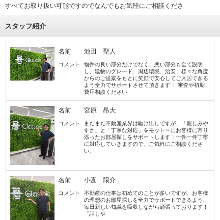
すべてお取り扱い可能ですのでなんでもお気軽にご相談くださ
スタッフ紹介
名前
池田 聖人
コメント
物件の良い部分だけでなく、悪い部分も全て説明
し、建物のグレード、周辺環境、治安、様々な角度
からのご提案をもとに笑顔で安心してご入居できる
よう全力でサポートさせて頂きます！ 審査や初期
費用相談ください
名前
宮原 昂大
コメント
まだまだ不動産業界は駆け出しですが、「親しみや
すさ」と「丁寧な対応」をモットーにお客様に寄り
添ったお部屋探しをサポートします！一件一件丁寧
に対応していきますので、ご気軽にご相談くださ
い。
名前
小園 陽介
コメント
不動産の仕事は初めてのことが多いですが、お客様
の理想のお部屋探しを全力でサポートできるよう、
毎日新しい知識を吸収しながら頑張っております！
「話しや