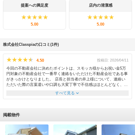
提案への満足度
店内の清潔感
★★★★★
★★★★★
★★★★★
★★★★★
5.00
5.00
株式会社Classpiaの口コミ(1件)
★★★★★
★★★★★
4.50
投稿日:
2026/04/11
今回の不動産会社に決めたポイントは、スモッカ様からお祝い金5万
円対象の不動産会社で一番早く連絡をいただけた不動産会社である事
がきっかけとなりました。 店長と担当者の井上様について、連絡い
ただいた際の言葉遣いや口調も大変丁寧で不信感はほとんどなく、当
該物件以外の他の物件もご紹介いただいた際に質問した際もすぐに管
expand_more
すべて見る
理会社へ確認しその日のうちにご回答いただき対応の早さも非常に良
かったです。 もちろん今回契約した物件についての質問にも管理会
社へ迅速に確認していただき、ご回答いただけたことも好印象でし
た。また初期費用についても余計なオプション等は明確に記載があ
掲載物件
り、聞くことで外すことや自身で調べて契約した火災保険でも一部補
償上限額等の条件を満たせば可能であることも回答いただけました。
今後は管理会社とのやりとりが多くなりますが、また賃貸で不動産会
社にお部屋探しや契約する際は迅速丁寧な対応、信頼出来る今回の管