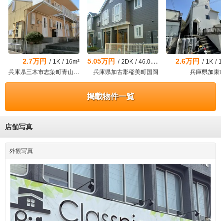
理会社を利用したいと思いました。
2.7万円
5.05万円
2.6万円
/
1K
/
16m²
/
2DK
/
46.06m²
/
1K
/
兵庫県三木市志染町青山3丁目
兵庫県加古郡稲美町国岡
兵庫県加東
掲載物件一覧
店舗写真
外観写真