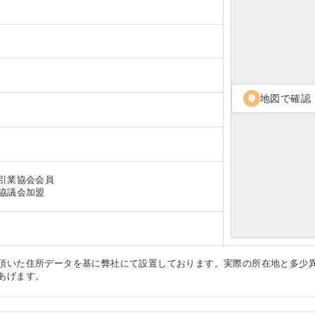
地図で確認
location_on
引業協会会員
協議会加盟
頂いた住所データを基に弊社にて設置しております。実際の所在地と多少
あげます。