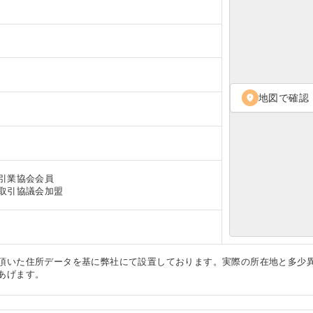
地図で確認
location_on
引業協会会員
取引協議会加盟
頂いた住所データを基に弊社にて設置しております。実際の所在地と多少
あげます。