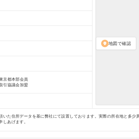
地図で確認
location_on
東京都本部会員
取引協議会加盟
頂いた住所データを基に弊社にて設置しております。実際の所在地と多少
申しあげます。