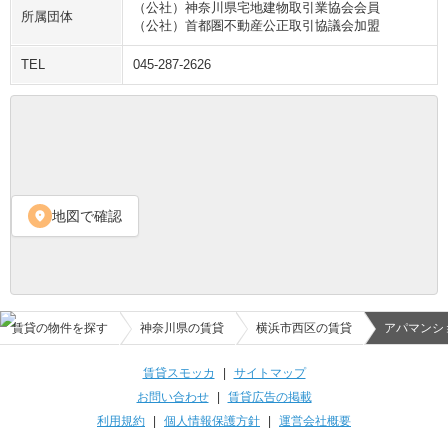
（公社）神奈川県宅地建物取引業協会会員
所属団体
（公社）首都圏不動産公正取引協議会加盟
TEL
045-287-2626
地図で確認
location_on
賃貸の物件を探す
神奈川県の賃貸
横浜市西区の賃貸
アパマンシ
賃貸スモッカ
|
サイトマップ
お問い合わせ
|
賃貸広告の掲載
利用規約
|
個人情報保護方針
|
運営会社概要