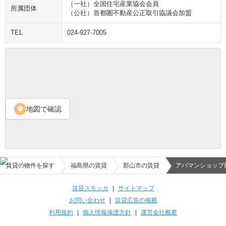
（一社）全国住宅産業協会会員
所属団体
（公社）首都圏不動産公正取引協議会加盟
TEL
024-927-7005
地図で確認
location_on
賃貸の物件を探す
福島県の賃貸
郡山市の賃貸
アパマンショップ
賃貸スモッカ
|
サイトマップ
お問い合わせ
|
賃貸広告の掲載
利用規約
|
個人情報保護方針
|
運営会社概要