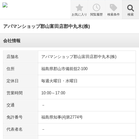
検索
お気に入り
閲覧履歴
検索条件
検索
アパマンショップ郡山富田店郡中丸木(株)
会社情報
店舗名
アパマンショップ郡山富田店郡中丸木(株)
住所
福島県郡山市備前舘2-100
定休日
毎週火曜日・水曜日
営業時間
10:00～17:00
交通
－
免許番号
福島県知事(4)第2774号
代表者名
－