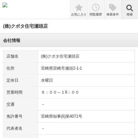
検索
お気に入り
閲覧履歴
検索条件
検索
(株)クボタ住宅瀬頭店
会社情報
店舗名
(株)クボタ住宅瀬頭店
住所
宮崎県宮崎市瀬頭2-1-1
定休日
水曜日
営業時間
９：００～１8：００
交通
－
免許番号
宮崎県知事(6)第4071号
代表者名
－