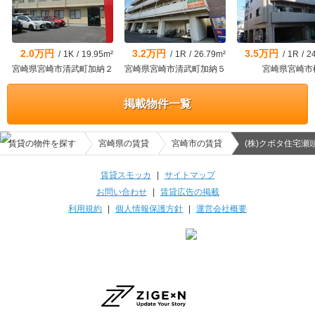
2.0万円
3.2万円
3.5万円
/
1K
/
19.95m²
/
1R
/
26.79m²
/
1R
/
2
宮崎県宮崎市清武町加納２
宮崎県宮崎市清武町加納５
宮崎県宮崎市
掲載物件一覧
賃貸の物件を探す
宮崎県の賃貸
宮崎市の賃貸
(株)クボタ住宅瀬
賃貸スモッカ
|
サイトマップ
お問い合わせ
|
賃貸広告の掲載
利用規約
|
個人情報保護方針
|
運営会社概要