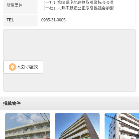
（一社）宮崎県宅地建物取引業協会会員
所属団体
（一社）九州不動産公正取引協議会加盟
TEL
0985-31-0005
地図で確認
location_on
掲載物件