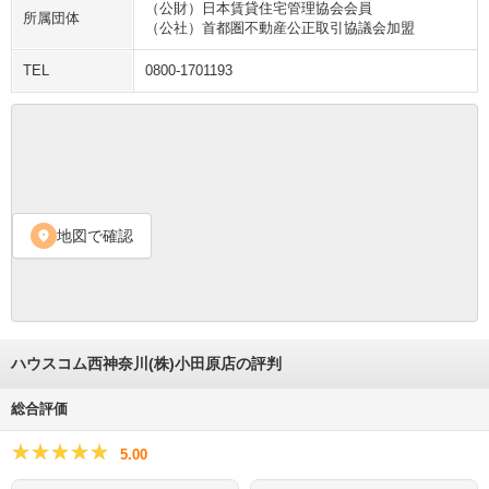
（公財）日本賃貸住宅管理協会会員
所属団体
（公社）首都圏不動産公正取引協議会加盟
TEL
0800-1701193
地図で確認
location_on
ハウスコム西神奈川(株)小田原店の評判
総合評価
★★★★★
★★★★★
5.00