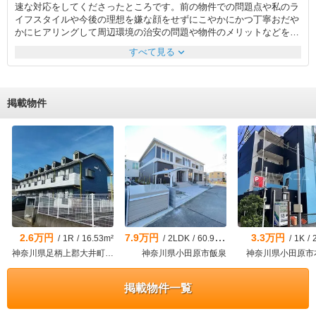
速な対応をしてくださったところです。前の物件での問題点や私のラ
イフスタイルや今後の理想を嫌な顔をせずにこやかにかつ丁寧おだや
かにヒアリングして周辺環境の治安の問題や物件のメリットなどをプ
ロの目線からみて冷静にアドバイスをしてくださり何をどうしたらよ
expand_more
すべて見る
いのかわかりやすく紙に書いて提案してくださいました。また、提案
通りにできればよかったのですが私の勘違いでしっぱいしてしまった
時も素早く代替え案をだして迅速に対応してくださり大変たすかりま
した。また、大家さんとのやりとりや保険の手続きの際も非常にスム
掲載物件
ースで家賃や初期費用や入居時の条件についても粘り強く交渉してい
ただいたおかげで理想的な条件で契約することができました。単なる
物件の紹介にとどまらず私の生活全体を考えてサポートしてくださ
り、ハウスコムさんにお願いして本当に良かったと心から感謝してい
ます。
2.6万円
7.9万円
3.3万円
/
1R
/
16.53m²
/
2LDK
/
60.99m²
/
1K
/
神奈川県足柄上郡大井町金子
神奈川県小田原市飯泉
神奈川県小田原市
掲載物件一覧