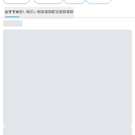
おすすめ
安い順
広い順
新築順
駅近順
新着順