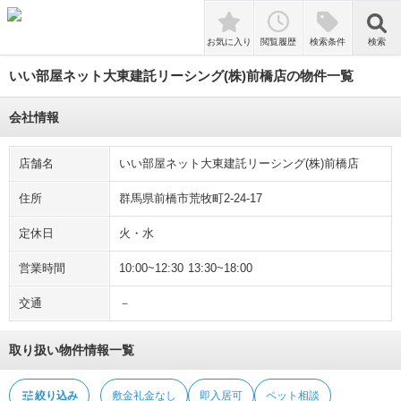
tune
絞り込み
敷金礼金なし
即入居可
ペット相談
検索
お気に入り
閲覧履歴
検索条件
検索
いい部屋ネット大東建託リーシング(株)前橋店の物件一覧
会社情報
店舗名
いい部屋ネット大東建託リーシング(株)前橋店
住所
群馬県前橋市荒牧町2-24-17
定休日
火・水
営業時間
10:00~12:30 13:30~18:00
交通
－
取り扱い物件情報一覧
tune
絞り込み
敷金礼金なし
即入居可
ペット相談