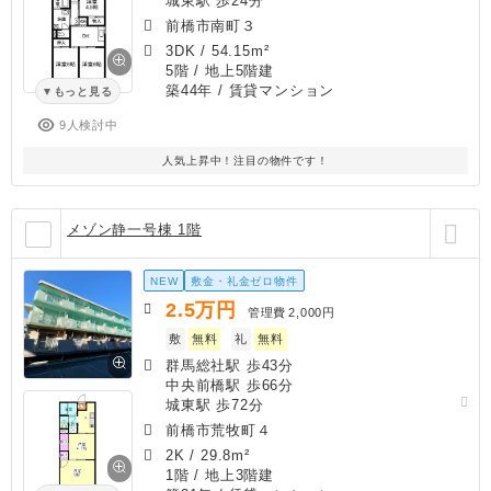
城東駅 歩24分
前橋市南町３
3DK
/
54.15m²
5階 / 地上5階建
築44年
/ 賃貸マンション
もっと見る
9人検討中
人気上昇中！注目の物件です！
メゾン静一号棟 1階
NEW
敷金・礼金ゼロ物件
2.5
万円
管理費
2,000円
敷
無料
礼
無料
群馬総社駅 歩43分
中央前橋駅 歩66分
城東駅 歩72分
前橋市荒牧町４
2K
/
29.8m²
1階 / 地上3階建