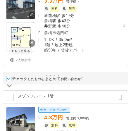
3.3
万円
管理費
－
敷
無料
礼
無料
新前橋駅 歩17分
前橋駅 歩43分
井野駅 歩40分
前橋市箱田町
1LDK
/
35.0m²
1階 / 地上2階建
築50年
/ 賃貸アパート
もっと見る
2人検討中
チェック
ま
と
め
て
したものを
お問い合わせ
メゾンフルーレ 1階
敷金・礼金ゼロ物件
4.3
万円
管理費
3,000円
敷
無料
礼
無料