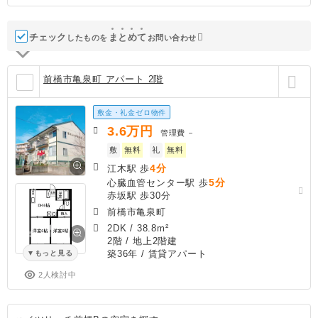
チェック
ま
と
め
て
したものを
お問い合わせ
前橋市亀泉町 アパート 2階
敷金・礼金ゼロ物件
3.6
万円
管理費
－
敷
無料
礼
無料
4分
江木駅 歩
5分
心臓血管センター駅 歩
赤坂駅 歩30分
前橋市亀泉町
2DK
/
38.8m²
2階 / 地上2階建
築36年
/ 賃貸アパート
もっと見る
2人検討中