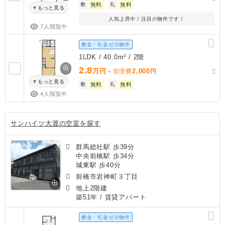
敷
無料
礼
無料
もっと見る
人気上昇中！注目の物件です！
7人閲覧中
敷金・礼金ゼロ物件
1LDK / 40.0m² / 2階
2.8
万円
2,000
＋管理費
円
もっと見る
敷
無料
礼
無料
4人閲覧中
サンハイツ大渡の空室を探す
群馬総社駅 歩39分
中央前橋駅 歩34分
城東駅 歩40分
前橋市岩神町３丁目
地上2階建
築51年
/ 賃貸アパート
敷金・礼金ゼロ物件