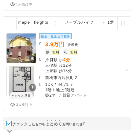
1人検討中
maple heights （ メープルハイツ ） 1階
敷金・礼金ゼロ物件
3.9
万円
管理費
－
敷
無料
礼
無料
4分
片貝駅 歩
三俣駅 歩12分
上泉駅 歩15分
前橋市西片貝町２
1DK
/
44.71m²
1階 / 地上2階建
築24年
/ 賃貸アパート
もっと見る
3人検討中
チェック
ま
と
め
て
したものを
お問い合わせ