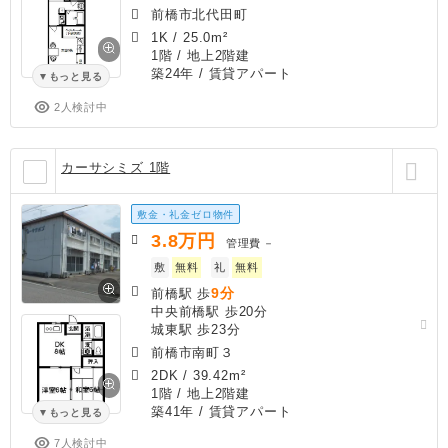
前橋市北代田町
1K
/
25.0m²
1階 / 地上2階建
築24年
/ 賃貸アパート
もっと見る
2人検討中
カーサシミズ 1階
敷金・礼金ゼロ物件
3.8
万円
管理費
－
敷
無料
礼
無料
9分
前橋駅 歩
中央前橋駅 歩20分
城東駅 歩23分
前橋市南町３
2DK
/
39.42m²
1階 / 地上2階建
築41年
/ 賃貸アパート
もっと見る
7人検討中