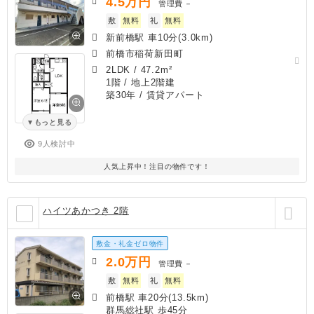
4.5
万円
管理費
－
敷
無料
礼
無料
新前橋駅 車10分(3.0km)
前橋市稲荷新田町
2LDK
/
47.2m²
1階 / 地上2階建
築30年
/ 賃貸アパート
もっと見る
9人検討中
人気上昇中！注目の物件です！
ハイツあかつき 2階
敷金・礼金ゼロ物件
2.0
万円
管理費
－
敷
無料
礼
無料
前橋駅 車20分(13.5km)
群馬総社駅 歩45分