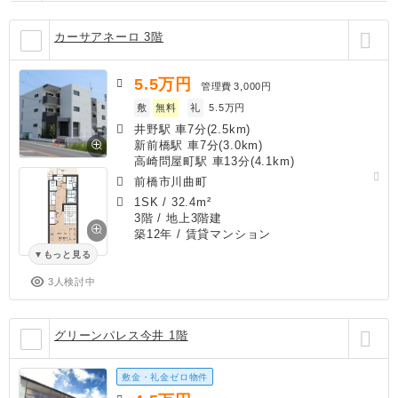
カーサアネーロ 3階
5.5
万円
管理費
3,000円
敷
無料
礼
5.5万円
井野駅 車7分(2.5km)
新前橋駅 車7分(3.0km)
高崎問屋町駅 車13分(4.1km)
前橋市川曲町
1SK
/
32.4m²
3階 / 地上3階建
築12年
/ 賃貸マンション
もっと見る
3人検討中
グリーンパレス今井 1階
敷金・礼金ゼロ物件