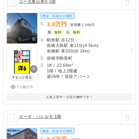
コーポ東日本II 1階
敷金・礼金ゼロ物件
3.0
万円
管理費
2,000円
敷
無料
礼
無料
駒形駅 歩12分
前橋大島駅 車11分(4.5km)
前橋駅 車20分(8.1km)
前橋市駒形町
1K
/
22.68m²
1階 / 地上2階建
築26年
/ 賃貸アパート
もっと見る
7人検討中
人気上昇中！注目の物件です！
カーサ・パレルモ 1階
敷金・礼金ゼロ物件