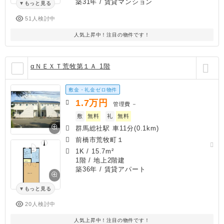
築31年
/ 賃貸マンション
もっと見る
51人検討中
人気上昇中！注目の物件です！
αＮＥＸＴ荒牧第１Ａ 1階
敷金・礼金ゼロ物件
1.7
万円
管理費
－
敷
無料
礼
無料
群馬総社駅 車11分(0.1km)
前橋市荒牧町１
1K
/
15.7m²
1階 / 地上2階建
築36年
/ 賃貸アパート
もっと見る
20人検討中
人気上昇中！注目の物件です！