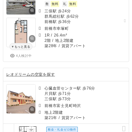
敷
無料
礼
無料
三俣駅 歩24分
群馬総社駅 歩62分
前橋駅 歩36分
前橋市幸塚町
1R
/
26.4m²
2階 / 地上2階建
築28年
/ 賃貸アパート
もっと見る
4人検討中
レオドリームの空室を探す
心臓血管センター駅 歩76分
片貝駅 歩71分
三俣駅 歩73分
前橋市富士見町時沢
地上2階建
築21年
/ 賃貸アパート
敷金・礼金ゼロ物件