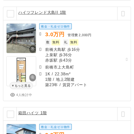
ハイツフレンド大島II 1階
敷金・礼金ゼロ物件
3.0
万円
管理費
2,000円
敷
無料
礼
無料
前橋大島駅 歩16分
上泉駅 歩36分
赤坂駅 歩43分
前橋市上大島町
1K
/
22.38m²
1階 / 地上2階建
築23年
/ 賃貸アパート
もっと見る
4人検討中
箱田ハイツ 1階
敷金・礼金ゼロ物件