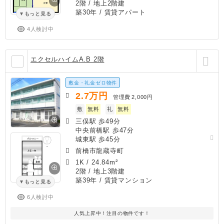
2階 / 地上2階建
築30年
/ 賃貸アパート
もっと見る
4人検討中
エクセルハイムA.B 2階
敷金・礼金ゼロ物件
2.7
万円
管理費
2,000円
敷
無料
礼
無料
三俣駅 歩49分
中央前橋駅 歩47分
城東駅 歩45分
前橋市龍蔵寺町
1K
/
24.84m²
2階 / 地上3階建
築39年
/ 賃貸マンション
もっと見る
6人検討中
人気上昇中！注目の物件です！