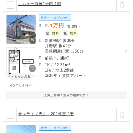
エムケー前橋1号館 1階
敷金・礼金ゼロ物件
2.1
万円
管理費
－
敷
無料
礼
無料
新前橋駅 歩39分
井野駅 歩41分
高崎問屋町駅 歩50分
前橋市川曲町
1K
/
22.31m²
1階 / 地上2階建
築36年
/ 賃貸アパート
もっと見る
7人検討中
人気上昇中！注目の物件です！
サンライズ天川 202号室 2階
敷金・礼金ゼロ物件