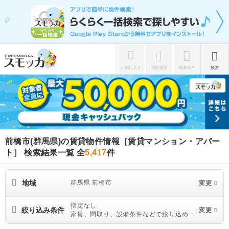
お気に入り
閲覧履歴
検索条件
検索
前橋市(群馬県)の賃貸物件情報［賃貸マンション・アパー
ト］ 検索結果一覧
全
5,417
件
地域
群馬県 前橋市
変更
指定なし
絞り込み条件
変更
家賃、間取り、設備条件などで絞り込めま
す