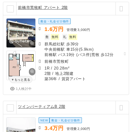
前橋市荒牧町 アパート 2階
敷金・礼金ゼロ物件
1.6
万円
管理費
3,000円
敷
無料
礼
無料
群馬総社駅 歩39分
中央前橋駅 車15分(5.9km)
前橋駅 バス19分 (バス停)荒牧 歩12分
前橋市荒牧町
1R
/
20.28m²
2階 / 地上2階建
築36年
/ 賃貸アパート
もっと見る
1人検討中
ツインパーティアムB 2階
NEW
敷金・礼金ゼロ物件
3.4
万円
管理費
2,000円