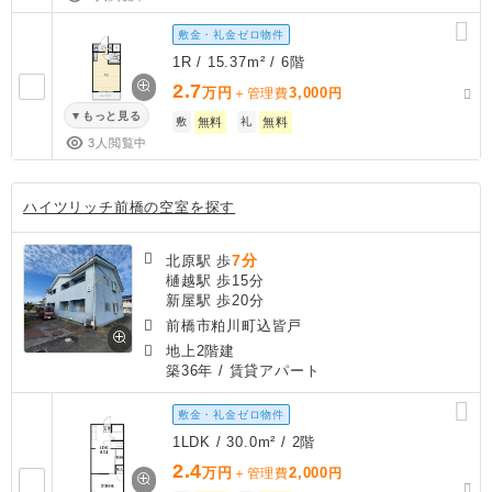
敷金・礼金ゼロ物件
1R / 15.37m² / 6階
2.7
万円
3,000
＋管理費
円
もっと見る
敷
無料
礼
無料
3人閲覧中
ハイツリッチ前橋の空室を探す
7分
北原駅 歩
樋越駅 歩15分
新屋駅 歩20分
前橋市粕川町込皆戸
地上2階建
築36年
/ 賃貸アパート
敷金・礼金ゼロ物件
1LDK / 30.0m² / 2階
2.4
万円
2,000
＋管理費
円