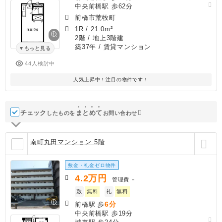
中央前橋駅 歩62分
前橋市荒牧町
1R
/
21.0m²
2階 / 地上3階建
築37年
/ 賃貸マンション
もっと見る
44人検討中
人気上昇中！注目の物件です！
チェック
ま
と
め
て
したものを
お問い合わせ
南町丸田マンション 5階
敷金・礼金ゼロ物件
4.2
万円
管理費
－
敷
無料
礼
無料
6分
前橋駅 歩
中央前橋駅 歩19分