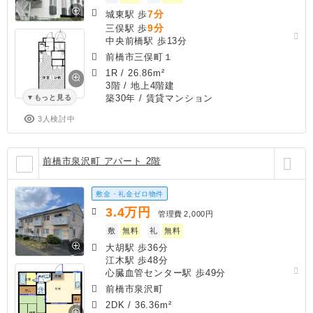
7分
城東駅 歩
9分
三俣駅 歩
中央前橋駅 歩13分
前橋市三俣町１
1R
/
26.86m²
3階 / 地上4階建
築30年
/ 賃貸マンション
もっと見る
3人検討中
前橋市泉沢町 アパート 2階
敷金・礼金ゼロ物件
3.4
万円
管理費
2,000円
敷
無料
礼
無料
大胡駅 歩36分
江木駅 歩48分
心臓血管センター駅 歩49分
前橋市泉沢町
2DK
/
36.36m²