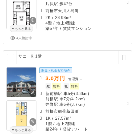
片貝駅 歩47分
前橋市天川大島町
2K
/
28.98m²
4階 / 地上4階建
築57年
/ 賃貸マンション
もっと見る
4人検討中
サニーK 1階
敷金・礼金ゼロ物件
3.0
万円
管理費
－
敷
無料
礼
無料
新前橋駅 車5分(3.3km)
前橋駅 車7分(4.2km)
井野駅 車6分(3.7km)
前橋市稲荷新田町
1K
/
27.57m²
1階 / 地上2階建
築24年
/ 賃貸アパート
もっと見る