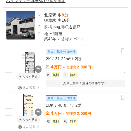
ハイツリッチ前橋Bの空室を探す
8分
北原駅 歩
樋越駅 歩16分
前橋市粕川町込皆戸
地上2階建
築46年
/ 賃貸アパート
敷金・礼金ゼロ物件
2K / 31.22m² / 2階
2.4
万円
2,000
＋管理費
円
敷
無料
礼
無料
もっと見る
人気上昇中！注目の物件です！
5人閲覧中
敷金・礼金ゼロ物件
1DK / 40.0m² / 2階
2.4
万円
2,000
＋管理費
円
もっと見る
敷
無料
礼
無料
4人閲覧中