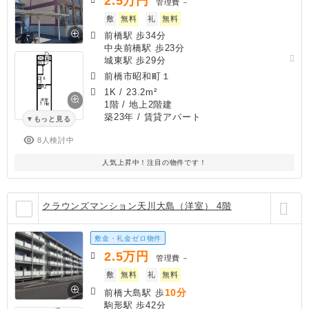
2.5
万円
管理費
－
敷
無料
礼
無料
前橋駅 歩34分
中央前橋駅 歩23分
城東駅 歩29分
前橋市昭和町１
1K
/
23.2m²
1階 / 地上2階建
築23年
/ 賃貸アパート
もっと見る
8人検討中
人気上昇中！注目の物件です！
クラウンズマンション天川大島（洋室） 4階
敷金・礼金ゼロ物件
2.5
万円
管理費
－
敷
無料
礼
無料
10分
前橋大島駅 歩
駒形駅 歩42分