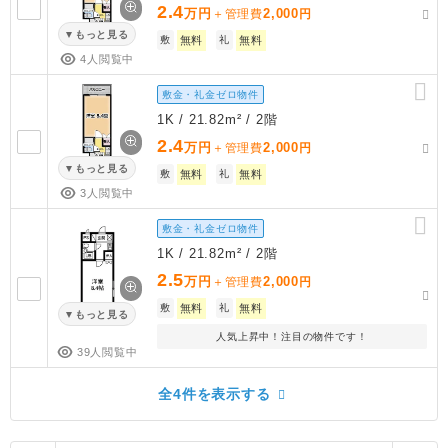
2.4
万円
2,000
＋管理費
円
もっと見る
敷
無料
礼
無料
4人閲覧中
敷金・礼金ゼロ物件
1K / 21.82m² / 2階
2.4
万円
2,000
＋管理費
円
もっと見る
敷
無料
礼
無料
3人閲覧中
敷金・礼金ゼロ物件
1K / 21.82m² / 2階
2.5
万円
2,000
＋管理費
円
敷
無料
礼
無料
もっと見る
人気上昇中！注目の物件です！
39人閲覧中
全4件を表示する