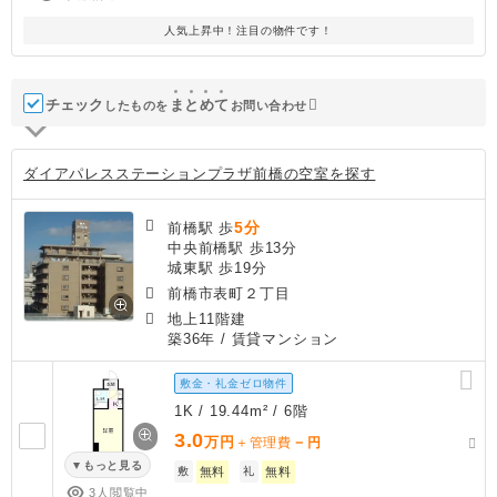
人気上昇中！注目の物件です！
チェック
ま
と
め
て
したものを
お問い合わせ
ダイアパレスステーションプラザ前橋の空室を探す
5分
前橋駅 歩
中央前橋駅 歩13分
城東駅 歩19分
前橋市表町２丁目
地上11階建
築36年
/ 賃貸マンション
敷金・礼金ゼロ物件
1K / 19.44m² / 6階
3.0
万円
－
＋管理費
円
もっと見る
敷
無料
礼
無料
3人閲覧中