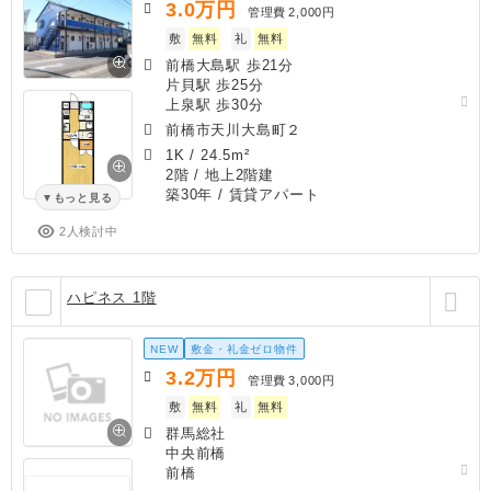
3.0
万円
管理費
2,000円
敷
無料
礼
無料
前橋大島駅 歩21分
片貝駅 歩25分
上泉駅 歩30分
前橋市天川大島町２
1K
/
24.5m²
2階 / 地上2階建
築30年
/ 賃貸アパート
もっと見る
2人検討中
ハピネス 1階
NEW
敷金・礼金ゼロ物件
3.2
万円
管理費
3,000円
敷
無料
礼
無料
群馬総社
中央前橋
前橋