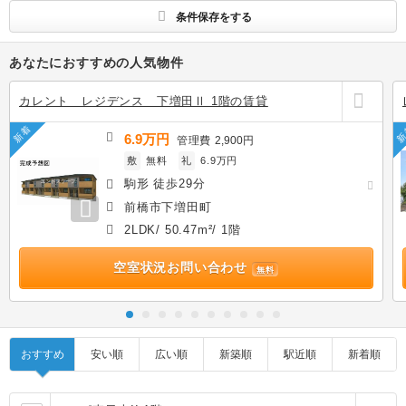
条件保存をする
あなたにおすすめの人気物件
カレント レジデンス 下増田Ⅱ 1階の賃貸
新着
新
6.9万円
管理費
2,900円
敷
無料
礼
6.9万円
駒形 徒歩29分
前橋市下増田町
2LDK/ 50.47m²/ 1階
空室状況お問い合わせ
無料
おすすめ
安い順
広い順
新築順
駅近順
新着順