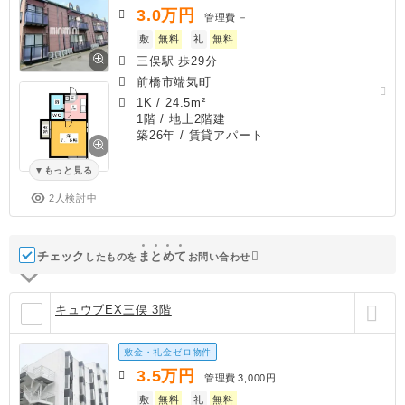
3.0
万円
管理費
－
敷
無料
礼
無料
三俣駅 歩29分
前橋市端気町
1K
/
24.5m²
1階 / 地上2階建
築26年
/ 賃貸アパート
もっと見る
2人検討中
チェック
ま
と
め
て
したものを
お問い合わせ
キュウブEX三俣 3階
敷金・礼金ゼロ物件
3.5
万円
管理費
3,000円
敷
無料
礼
無料