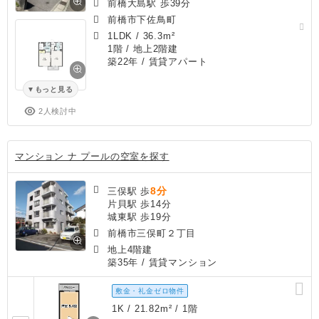
前橋大島駅 歩39分
前橋市下佐鳥町
1LDK
/
36.3m²
1階 / 地上2階建
築22年
/ 賃貸アパート
もっと見る
2人検討中
マンション ナ プールの空室を探す
8分
三俣駅 歩
片貝駅 歩14分
城東駅 歩19分
前橋市三俣町２丁目
地上4階建
築35年
/ 賃貸マンション
敷金・礼金ゼロ物件
1K / 21.82m² / 1階