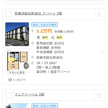
前橋市総社町総社 アパート 2階
敷金・礼金ゼロ物件
2.2
万円
管理費
2,000円
敷
無料
礼
無料
群馬総社駅 歩22分
新前橋駅 歩49分
中央前橋駅 歩52分
前橋市総社町総社
1K
/
23.18m²
2階 / 地上2階建
築28年
/ 賃貸アパート
もっと見る
2人検討中
フェアリーベル 1階
敷金・礼金ゼロ物件