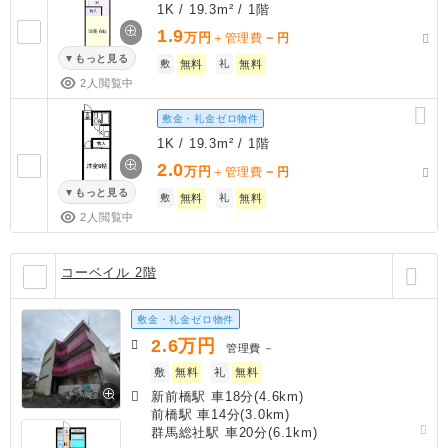
1K / 19.3m² / 1階
1.9
万円
－
＋管理費
円
もっと見る
敷
無料
礼
無料
2人閲覧中
敷金・礼金ゼロ物件
1K / 19.3m² / 1階
2.0
万円
－
＋管理費
円
もっと見る
敷
無料
礼
無料
2人閲覧中
コーベイル 2階
敷金・礼金ゼロ物件
2.6
万円
管理費
－
敷
無料
礼
無料
新前橋駅 車18分(4.6km)
前橋駅 車14分(3.0km)
群馬総社駅 車20分(6.1km)