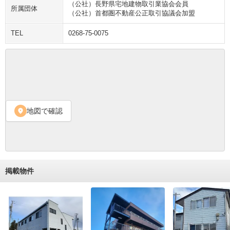
（公社）長野県宅地建物取引業協会会員
所属団体
（公社）首都圏不動産公正取引協議会加盟
TEL
0268-75-0075
地図で確認
location_on
掲載物件