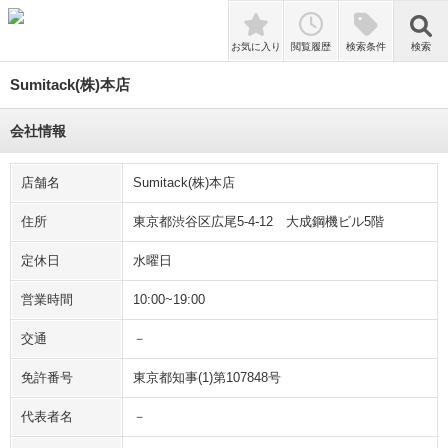
検索
お気に入り
閲覧履歴
検索条件
検索
Sumitack(株)本店
会社情報
店舗名
Sumitack(株)本店
住所
東京都渋谷区広尾5-4-12 大成鋼機ビル5階
定休日
水曜日
営業時間
10:00~19:00
交通
－
免許番号
東京都知事(1)第107848号
代表者名
－