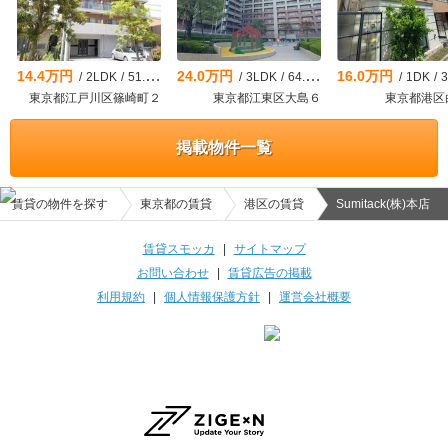
14.4万円
24.0万円
16.0万円
/
2LDK
/
51.93m²
/
3LDK
/
64.96m²
/
1DK
/
35
東京都江戸川区篠崎町２
東京都江東区大島６
東京都港区
掲載物件一覧
賃貸の物件を探す
東京都の賃貸
港区の賃貸
Sumitack(株)本店
賃貸スモッカ
|
サイトマップ
お問い合わせ
|
賃貸広告の掲載
利用規約
|
個人情報保護方針
|
運営会社概要