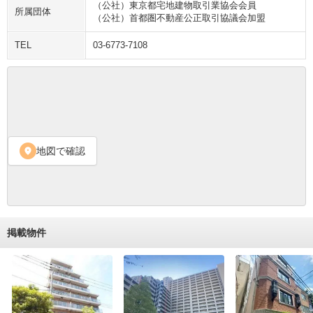
（公社）東京都宅地建物取引業協会会員
所属団体
（公社）首都圏不動産公正取引協議会加盟
TEL
03-6773-7108
地図で確認
location_on
掲載物件