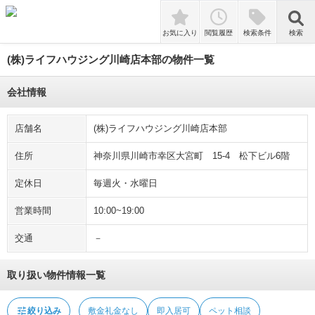
tune
絞り込み
敷金礼金なし
即入居可
ペット相談
検索
お気に入り
閲覧履歴
検索条件
検索
(株)ライフハウジング川崎店本部の物件一覧
会社情報
店舗名
(株)ライフハウジング川崎店本部
住所
神奈川県川崎市幸区大宮町 15-4 松下ビル6階
定休日
毎週火・水曜日
営業時間
10:00~19:00
交通
－
取り扱い物件情報一覧
tune
絞り込み
敷金礼金なし
即入居可
ペット相談