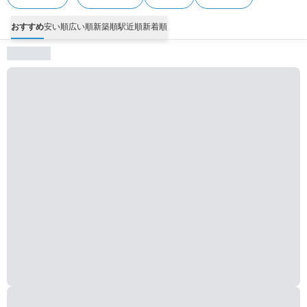
おすすめ
安い順
広い順
新築順
駅近順
新着順