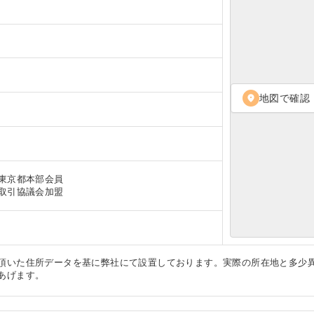
地図で確認
location_on
東京都本部会員
取引協議会加盟
頂いた住所データを基に弊社にて設置しております。実際の所在地と多少
あげます。