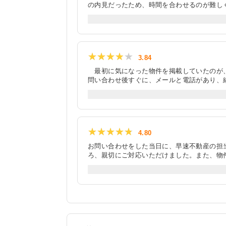
の内見だったため、時間を合わせるのが難し
けたため、２人で内見をすることができまし
ら内見をすることができました。 また、金
上記以外にも入居の時期については引越しの
らないことについては後日説明も頂けたので
★★★★★
★★★★★
3.84
最初に気になった物件を掲載していたのが、
問い合わせ後すぐに、メールと電話があり、
店内は机やいすも綺麗で、とても清潔感があ
綺麗にしている様子が伝わった。 内覧に移
行っていただき、ストレスを感じることはな
グいただき、いくつかの良さそうな物件をご
を借りることはない。
★★★★★
★★★★★
4.80
お問い合わせをした当日に、早速不動産の担
ろ、親切にご対応いただけました。また、物
関係上、直接物件での現地集合をお願いしま
契約スケジュールも私の事情に最大限配慮し
まで見ることはもちろん、快適に会話をする
部誤記があったのですが、その際も丁寧に対