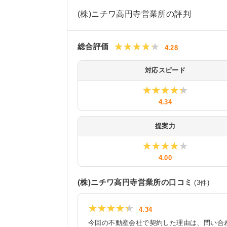
(株)ニチワ高円寺営業所の評判
★★★★★
★★★★★
総合評価
4.28
対応スピード
★★★★★
★★★★★
4.34
提案力
★★★★★
★★★★★
4.00
(株)ニチワ高円寺営業所
の口コミ
(
3
件)
★★★★★
★★★★★
4.34
今回の不動産会社で契約した理由は、問い合