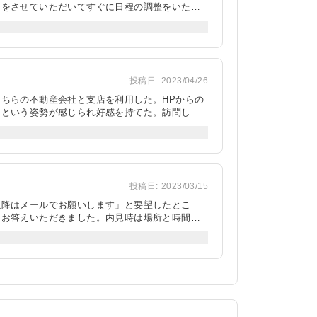
せをさせていただいてすぐに日程の調整をいただ
ことができ、実際の家具のイメージ等をつけなが
とで、取捨選択を自分で行うことができました。
き助かりました。 その場で質問した中で、分か
投稿日:
2023/04/26
ちらの不動産会社と支店を利用した。HPからの
うという姿勢が感じられ好感を持てた。訪問した
き届いており、綺麗な状態だったので、普段から
件近くの細かな道なども迷うことなくスムーズに
物件に情報についても、その場で条件をヒアリン
ので、二度とこの不動産会社が運用している物件
投稿日:
2023/03/15
以降はメールでお願いします」と要望したとこ
にお答えいただきました。内見時は場所と時間の
して安心と信頼の関係を築くことができました。
クーラーを直ぐにつけていただき、物件内を隅々
ご回答いただきました。当初提示された書類に一