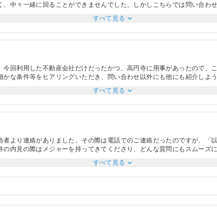
く、中々一緒に回ることができませんでした。しかしこちらでは問い合わ
た。また、内見の際にも２人で話す時間を頂けたため、ゆっくり検討する
expand_more
すべて見る
額面でも変更出来るプランやオプションの内容の詳細をご説明いただけたこ
兼ね合いからも翌月からとしたかったので、できる範囲で調整をしていただ
、その点も良かったです。
今回利用した不動産会社だけだったかつ、高円寺に用事があったので、こ
細かな条件等をヒアリングいただき、問い合わせ以外にも他にも紹介しよ
った。また、商談中にお手洗いも利用したが、そちらについても清掃が行
expand_more
すべて見る
る際の移動車両の手配や、物件迄の移動についても運転も丁寧であり、物
かった。また、当日、転居を検討している同伴者がいたのだが、同伴者の
紹介いただけた。ただ、後述するが同系列の管理会社の品質が著しく低い
当者より連絡がありました。その際は電話でのご連絡だったのですが、「
件の内見の際はメジャーを持ってきてくださり、どんな質問にもスムーズ
したが、こちらにも快く承諾いただけました。このことより、担当者に対
expand_more
すべて見る
ていただき、希望通りにしていただけました。内見時は猛暑日でしたが、
ことができました。契約の際もスムーズに進み、不明点についても的確に
応していただけました。