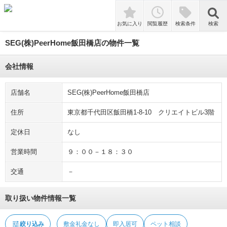
tune
絞り込み
敷金礼金なし
即入居可
ペット相談
検索
お気に入り
閲覧履歴
検索条件
検索
SEG(株)PeerHome飯田橋店の物件一覧
会社情報
店舗名
SEG(株)PeerHome飯田橋店
住所
東京都千代田区飯田橋1-8-10 クリエイトビル3階
定休日
なし
営業時間
９：００－１８：３０
交通
－
取り扱い物件情報一覧
tune
絞り込み
敷金礼金なし
即入居可
ペット相談