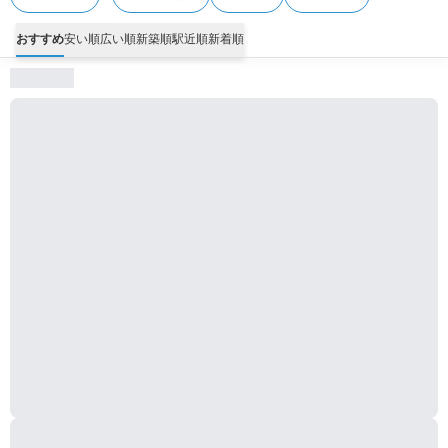
おすすめ
安い順
広い順
新築順
駅近順
新着順