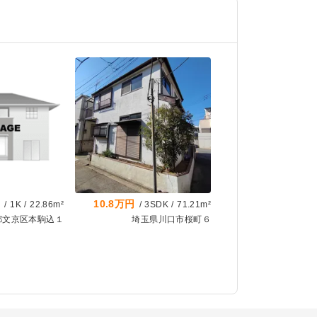
円
10.8万円
/
1K
/
22.86m²
/
3SDK
/
71.21m²
都文京区本駒込１
埼玉県川口市桜町６