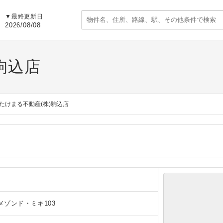
▼
最終更新日
2026/08/08
駒込店
たけまる不動産(株)駒込店
 メゾンド・ミキ103