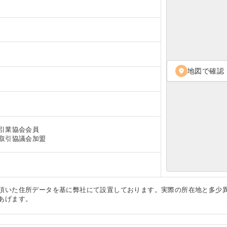
地図で確認
location_on
引業協会会員
取引協議会加盟
頂いた住所データを基に弊社にて設置しております。実際の所在地と多少
あげます。