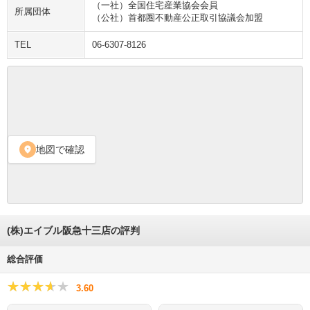
（一社）全国住宅産業協会会員
所属団体
（公社）首都圏不動産公正取引協議会加盟
TEL
06-6307-8126
地図で確認
location_on
(株)エイブル阪急十三店の評判
総合評価
★★★★★
★★★★★
3.60