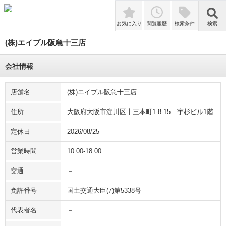
検索
お気に入り
閲覧履歴
検索条件
検索
(株)エイブル阪急十三店
会社情報
店舗名
(株)エイブル阪急十三店
住所
大阪府大阪市淀川区十三本町1-8-15 宇杉ビル1階
定休日
2026/08/25
営業時間
10:00-18:00
交通
－
免許番号
国土交通大臣(7)第5338号
代表者名
－