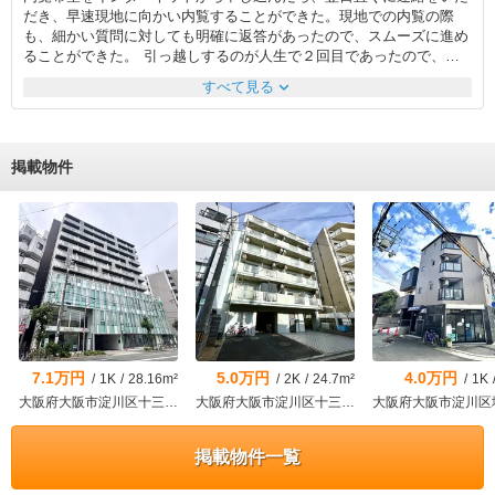
だき、早速現地に向かい内覧することができた。現地での内覧の際
も、細かい質問に対しても明確に返答があったので、スムーズに進め
ることができた。 引っ越しするのが人生で２回目であったので、自
分では思いつかないような鍵の交換などについても提案してくれてよ
expand_more
すべて見る
かったなと思う。 家賃は安くならなかったものの、入居時期や契約
更新時に架かる費用などについて、商品購入や契約時にありがちな無
駄な駆け引きなく、担当者から、これは多分下げれますよと、こちら
がくずったり渋ったりしているわけでもないのにあっさり値引きをし
掲載物件
てくれたのがとても好感がもてた。 内覧のあとはすぐに営業所の方
へ行き、詳しい話を聞いたが、その際も目の前で入居時期などについ
て家主さんへ電話して交渉してもらったので、話が早くて助かった。
その後も確認したいことがあり、突然営業所へ訪問した際も担当者が
いなかったが、名前を言えば、他の社員の方でも、「あー」とわかっ
てもらえ、対応してもらえたので、社内での情報共有がきちんとでき
ているなと思った。
7.1万円
5.0万円
4.0万円
/
1K
/
28.16m²
/
2K
/
24.7m²
/
1K
大阪府大阪市淀川区十三本町１
大阪府大阪市淀川区十三元今里２
大阪府大阪市淀川区
掲載物件一覧