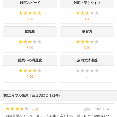
対応スピード
対応・話しやすさ
★★★★★
★★★★★
★★★★★
★★★★★
5.00
3.00
知識量
提案力
★★★★★
★★★★★
★★★★★
★★★★★
3.00
3.00
提案への満足度
店内の清潔感
★★★★★
★★★★★
★★★★★
★★★★★
4.00
-
(株)エイブル阪急十三店の口コミ(1件)
★★★★★
★★★★★
3.60
投稿日:
2023/01/25
内覧希望をインターネットから申し込んだら、翌日直ぐに連絡をいた