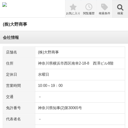
検索
お気に入り
閲覧履歴
検索条件
検索
(株)大野商事
会社情報
店舗名
(株)大野商事
住所
神奈川県横浜市西区南幸2-18-8 西澤ビル8階
定休日
水曜日
営業時間
10:00～19：00
交通
－
免許番号
神奈川県知事(2)第30065号
代表者名
－