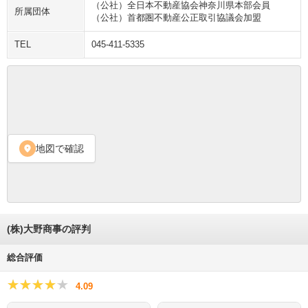
（公社）全日本不動産協会神奈川県本部会員
所属団体
（公社）首都圏不動産公正取引協議会加盟
TEL
045-411-5335
地図で確認
location_on
(株)大野商事の評判
総合評価
★★★★★
★★★★★
4.09