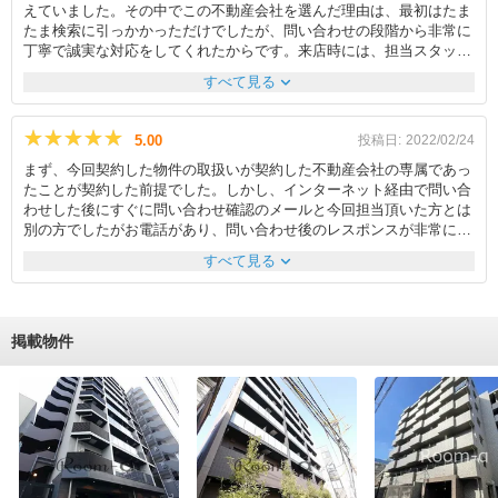
えていました。その中でこの不動産会社を選んだ理由は、最初はたま
たま検索に引っかかっただけでしたが、問い合わせの段階から非常に
丁寧で誠実な対応をしてくれたからです。来店時には、担当スタッフ
の方がこちらの希望条件を細かく確認し、予算や生活スタイルに合っ
expand_more
すべて見る
た物件を複数提案してくれました。物件の良い点だけでなく、日当た
りや周辺環境、将来的な注意点なども包み隠さず説明してくれたた
め、安心して検討を進めることができました。内見の際も、実際の生
★★★★★
★★★★★
5.00
投稿日:
2022/02/24
活動線や近隣施設の利便性まで具体的に教えてくれ、暮らしのイメー
まず、今回契約した物件の取扱いが契約した不動産会社の専属であっ
ジがしやすかったです。契約手続きでは専門用語をわかりやすく説明
たことが契約した前提でした。しかし、インターネット経由で問い合
してくれ、不安に感じていた部分も一つずつ解消できました。連絡も
わせした後にすぐに問い合わせ確認のメールと今回担当頂いた方とは
迅速で、質問への返信が早かった点も信頼につながりました。最終的
別の方でしたがお電話があり、問い合わせ後のレスポンスが非常に早
に納得のいく物件に出会えただけでなく、終始ストレスなく進められ
く、来店の予約もすぐ手配して頂いたのが良かったと思います。結婚
たことが、この会社に依頼して良かったと感じた理由です。
expand_more
すべて見る
をきっかけに引越を決めており、妻が10月に地方から引っ越して来る
ので10月に物件を決めないといけないという期限があったので少し焦
っていたという事と今回の物件までに良い物件があってもそういう物
件はすぐに申し込みが入っていたのでこの物件は逃したくないと思っ
掲載物件
ていました。あいにく物件にはまだ前の方が居住中で内覧が出来なか
ったのですが、担当の方が間取りの詳細を計測した図を準備してくだ
さり、家具の準備に大変役立ちました。また、不動産会社が横浜駅か
ら徒歩5分くらいと近くて立地の利便性が良かったのも良かったと思
います。