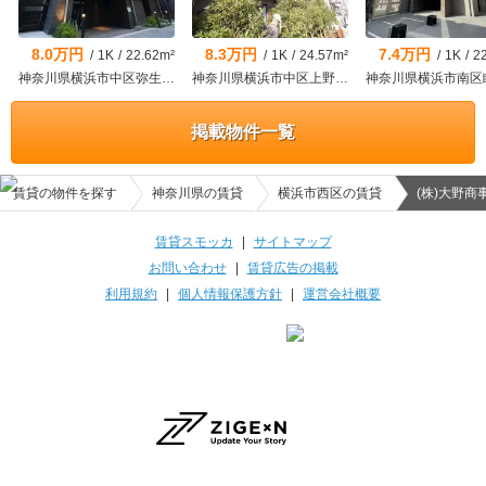
8.0万円
8.3万円
7.4万円
/
1K
/
22.62m²
/
1K
/
24.57m²
/
1K
/
2
神奈川県横浜市中区弥生町２
神奈川県横浜市中区上野町１
神奈川県横浜市南区
掲載物件一覧
賃貸の物件を探す
神奈川県の賃貸
横浜市西区の賃貸
(株)大野商
賃貸スモッカ
|
サイトマップ
お問い合わせ
|
賃貸広告の掲載
利用規約
|
個人情報保護方針
|
運営会社概要