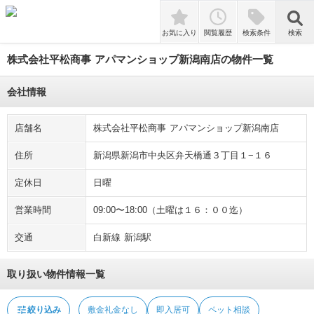
tune
絞り込み
敷金礼金なし
即入居可
ペット相談
検索
お気に入り
閲覧履歴
検索条件
検索
株式会社平松商事 アパマンショップ新潟南店の物件一覧
会社情報
店舗名
株式会社平松商事 アパマンショップ新潟南店
住所
新潟県新潟市中央区弁天橋通３丁目１−１６
定休日
日曜
営業時間
09:00〜18:00（土曜は１６：００迄）
交通
白新線 新潟駅
取り扱い物件情報一覧
tune
絞り込み
敷金礼金なし
即入居可
ペット相談