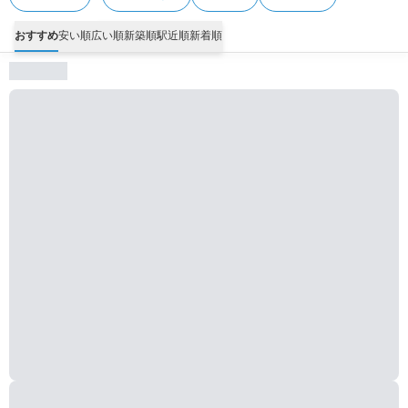
おすすめ
安い順
広い順
新築順
駅近順
新着順