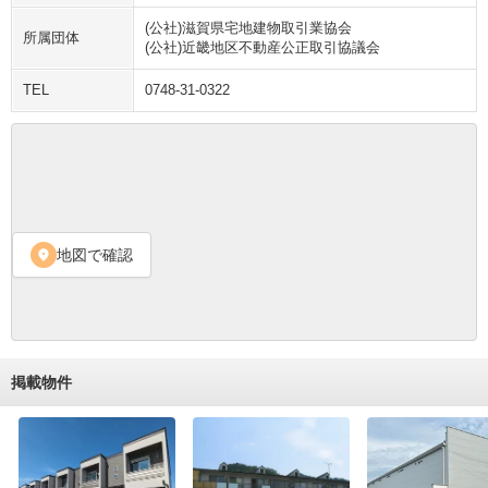
(公社)滋賀県宅地建物取引業協会

所属団体
(公社)近畿地区不動産公正取引協議会
TEL
0748-31-0322
地図で確認
location_on
掲載物件