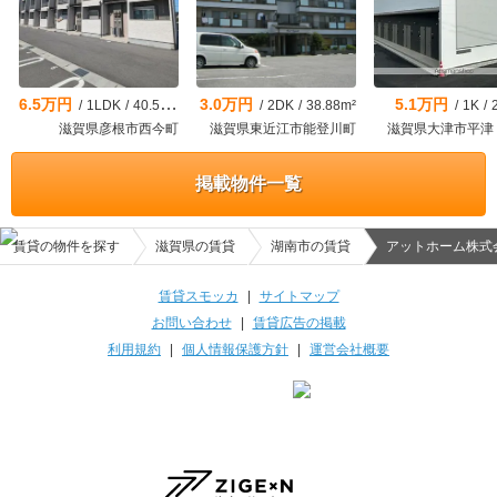
6.5万円
3.0万円
5.1万円
/
1LDK
/
40.57m²
/
2DK
/
38.88m²
/
1K
/
滋賀県彦根市西今町
滋賀県東近江市能登川町
滋賀県大津市平津
掲載物件一覧
賃貸の物件を探す
滋賀県の賃貸
湖南市の賃貸
アットホーム株式会
賃貸スモッカ
|
サイトマップ
お問い合わせ
|
賃貸広告の掲載
利用規約
|
個人情報保護方針
|
運営会社概要