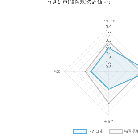
うきは市(福岡県)の評価
(※1)