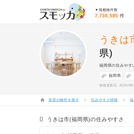
賃貸スモッカ
▼掲載物件数
7,736,585
件
うきは
県)
福岡県の住みやす
福岡県
情報更新日: 2026/08/
賃貸の物件を探す
住みやすさ情報
福
うきは市(福岡県)の住みやすさ