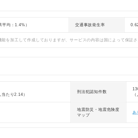
岡県平均：1.4%）
交通事故発生率
0.
I機能を加工して作成しておりますが、サービスの内容は国によって保証
1
刑法犯認知件数
人当たり2.14）
（
地震防災・地震危険度
あ
マップ