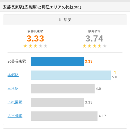
安芸長束駅(広島県)と周辺エリアの比較
(※1)
治安
安芸長束駅
県内平均
3.33
3.74
安芸長束駅
3.33
本郷駅
5.0
三滝駅
4.0
下祇園駅
3.33
古市橋駅
4.17