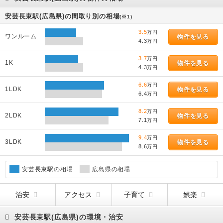
安芸長束駅(広島県)の間取り別の相場
(※1)
3.5
万円
ワンルーム
物件を見る
4.3
万円
3.7
万円
1K
物件を見る
4.3
万円
6.6
万円
1LDK
物件を見る
6.4
万円
8.2
万円
2LDK
物件を見る
7.1
万円
9.4
万円
3LDK
物件を見る
8.6
万円
安芸長束駅の相場
広島県の相場
治安
アクセス
子育て
娯楽
安芸長束駅(広島県)の環境・治安