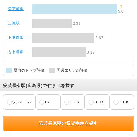
稲荷町駅
5.0
三滝駅
2.33
下祇園駅
3.67
古市橋駅
3.17
県内のトップ評価
周辺エリアの評価
安芸長束駅(広島県)で住まいを探す
ワンルーム
1K
1LDK
2LDK
3LDK
安芸長束駅の賃貸物件を探す