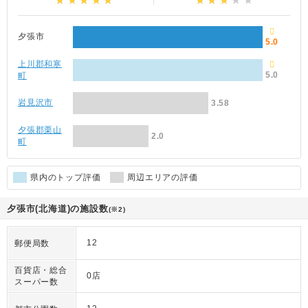
夕張市
5.0
上川郡和寒
5.0
町
岩見沢市
3.58
夕張郡栗山
2.0
町
県内のトップ評価
周辺エリアの評価
夕張市(北海道)の施設数
(※2)
12
郵便局数
百貨店・総合
0店
スーパー数