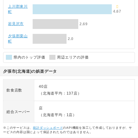
上川郡東川
4.67
町
岩見沢市
2.69
夕張郡栗山
2.0
町
県内のトップ評価
周辺エリアの評価
夕張市(北海道)の娯楽データ
40店
飲食店数
（北海道平均：137店）
店
総合スーパー
（北海道平均：1店）
※このサービスは、
統計ダッシュボード
のAPI機能を加工して作成しておりますが、サ
ービスの内容は国によって保証されたものではありません。