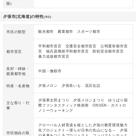
限)
夕張市(北海道)の特性
(※2)
観光都市 農業都市 スポーツ都市
市区の類型
平和都市宣言 交通安全都市宣言 公明選挙都市宣
言 核兵器廃絶平和都市宣言 防犯安全都市宣言
都市宣言
暴力追放都市宣言
友好・姉妹・
中国・撫順市
親善都市他
夕張メロン 夕張長いも 花豆缶詰
特産・名産物
夕張寒太郎まつり 夕張メロンまつり ゆうばり国
主な祭り・行
際ファンタスティック映画祭 ONSEN・ガストロ
事
ノミーウォーキング
グローバル人材育成を核とした夕張の教育環境魅力
化プロジェクト～僕らが日本の先山になる～ 夕張
市区独自の取
の未来をつくるプロジェクト コンパクトシティと