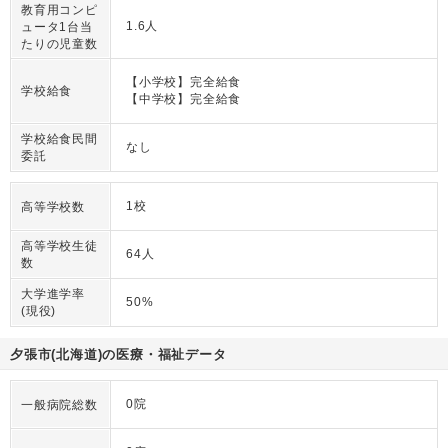
教育用コンピ
1.6人
ュータ1台当
たりの児童数
【小学校】完全給食
学校給食
【中学校】完全給食
学校給食民間
なし
委託
1校
高等学校数
高等学校生徒
64人
数
大学進学率
50%
(現役)
夕張市(北海道)の医療・福祉データ
0院
一般病院総数