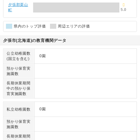
夕張郡栗山
5.0
町
県内のトップ評価
周辺エリアの評価
夕張市(北海道)の教育機関データ
公立幼稚園数
0園
(国立を含む)
預かり保育実
施園数
長期休業期間
中の預かり保
育実施園数
0園
私立幼稚園数
預かり保育実
施園数
長期休業期間