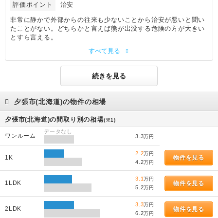
評価ポイント
治安
非常に静かで外部からの往来も少ないことから治安が悪いと聞い
たことがない。どちらかと言えば熊が出没する危険の方が大きい
とすら言える。
すべて見る
続きを見る
夕張市(北海道)の物件の相場
夕張市(北海道)の間取り別の相場
(※1)
データなし
ワンルーム
3.3
万円
2.2
万円
1K
物件を見る
4.2
万円
3.1
万円
1LDK
物件を見る
5.2
万円
3.3
万円
2LDK
物件を見る
6.2
万円