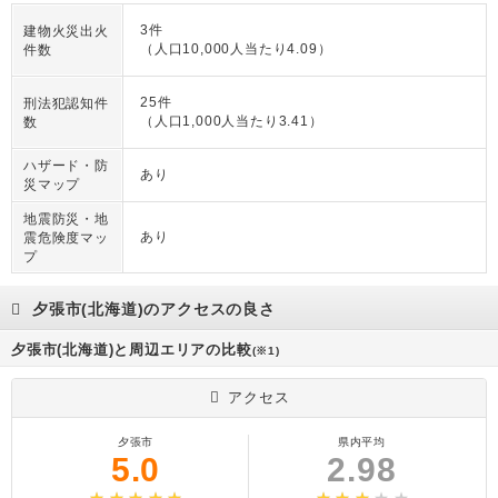
3件
建物火災出火
（人口10,000人当たり4.09）
件数
25件
刑法犯認知件
（人口1,000人当たり3.41）
数
ハザード・防
あり
災マップ
地震防災・地
あり
震危険度マッ
プ
夕張市(北海道)のアクセスの良さ
夕張市(北海道)と周辺エリアの比較
(※1)
アクセス
夕張市
県内平均
5.0
2.98