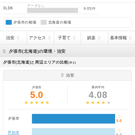
データなし
3LDK
9.0
万円
夕張市の相場
北海道の相場
治安
アクセス
子育て
娯楽
基本情報
夕張市(北海道)の環境・治安
夕張市(北海道)と周辺エリアの比較
(※1)
治安
夕張市
県内平均
5.0
4.08
夕張市
5.0
芦別市