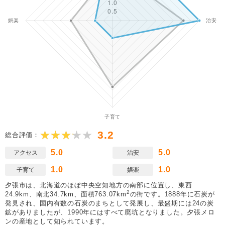
3.2
総合評価：
5.0
5.0
アクセス
治安
1.0
1.0
子育て
娯楽
夕張市は、北海道のほぼ中央空知地方の南部に位置し、東西
2
24.9km、南北34.7km、面積763.07km
の街です。1888年に石炭が
発見され、国内有数の石炭のまちとして発展し、最盛期には24の炭
鉱がありましたが、1990年にはすべて廃坑となりました。夕張メロ
ンの産地として知られています。