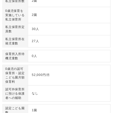
2園
私立保育所数
0歳児保育を
2園
実施している
私立保育所
私立保育所定
30人
員数
私立保育所在
27人
籍児童数
保育所入所待
0人
機児童数
0歳児の認可
保育所・認定
52,000円/月
こども園月額
保育料
認可外保育所
なし
に預ける保護
者への補助
認定こども園
1園
数