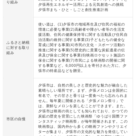
り組み
夕張再生エネルギー活用による元気創造への挑戦
夕張市まち・ひと・しごと創生推進計画
使い道は、(1)夕張市の地域再生及び住民の福祉の
増進に必要な事業(2)高齢者や障がい者等の生活支
援活動、住民の健康保持等に関する活動及び住民自
治活動の維持に関する事業(3)子どもたちの健全な
ふるさと納税
育成に関する事業(4)市民の文化・スポーツ活動の
に対する取り
推進に関する事業(5)歴史的に貴重な炭鉱遺産の伝
組み
承及び保全に関する事業(6)映画ロケセット施設の
保全に関する事業(7)市民による映画祭の開催に関
する事業など。6,000円以上を寄付された方に、夕
張市の特産品などを贈呈。
夕張市は、自然の美しさと歴史的な魅力が融合した
素晴らしい場所です。まず、夕張メロンは全国的に
有名で、その甘さと香りは一度食べたら忘れられま
せん。毎年夏に開催される「夕張メロン祭り」で
は、新鮮なメロンを楽しむことができます。また、
夕張市は映画の街としても知られており、かつての
炭鉱の歴史を背景にした映画祭「ゆうばり国際ファ
市区の自慢
ンタスティック映画祭」が毎年開催されます。この
映画祭は、国内外から多くの映画ファンやクリエイ
ターが集まり、夕張市の文化的な魅力を発信してい