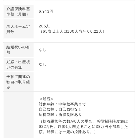
介護保険料基
6,943円
準額（月額）
205人
老人ホーム定
（65歳以上人口100人当たり6.22人）
員数
結婚祝いの有
なし
無
妊娠・出産祝
なし
いの有無
子育て関連の
独自の取り組
み
＜通院＞
対象年齢：中学校卒業まで
自己負担：自己負担なし
所得制限：所得制限あり
（扶養親族等の数が0人の場合、所得制限限度額は
622万円。以降1人増えるごとに38万円を加算した
額。所得には一定の控除あり。）