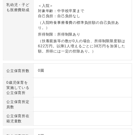
乳幼児・子ど
＜入院＞
も医療費助成
対象年齢：中学校卒業まで
自己負担：自己負担なし
（入院時食事療養費の標準負担額の自己負担あ
り。）
所得制限：所得制限あり
（扶養親族等の数が0人の場合、所得制限限度額は
622万円。以降1人増えるごとに38万円を加算した
額。所得には一定の控除あり。）
0園
公立保育所数
0歳児保育を
実施している
公立保育所
公立保育所定
員数
公立保育所在
籍児童数