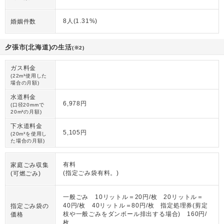
8人(1.31%)
婚姻件数
夕張市(北海道)の生活
(※2)
ガス料金
(22m³使用した
場合の月額)
水道料金
6,978円
(口径20mmで
20m³の月額)
下水道料金
5,105円
(20m³を使用し
た場合の月額)
有料
家庭ごみ収集
(指定ごみ袋有料。)
(可燃ごみ)
一般ごみ 10リットル＝20円/枚 20リットル＝
40円/枚 40リットル＝80円/枚 指定処理券(剪定
指定ごみ袋の
枝や一般ごみをダンボール排出する場合) 160円/
価格
枚