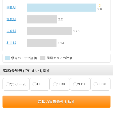
柳原駅
5.0
塩尻駅
2.2
広丘駅
3.25
村井駅
2.14
県内のトップ評価
周辺エリアの評価
渚駅(長野県)で住まいを探す
ワンルーム
1K
1LDK
2LDK
3LDK
渚駅の賃貸物件を探す