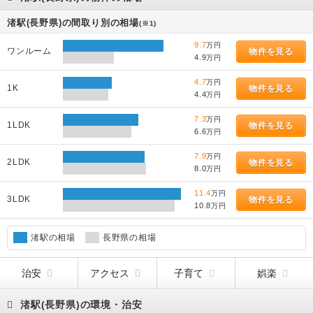
渚駅(長野県)の間取り別の相場
(※1)
9.7
万円
ワンルーム
物件を見る
4.9
万円
4.7
万円
1K
物件を見る
4.4
万円
7.3
万円
1LDK
物件を見る
6.6
万円
7.9
万円
2LDK
物件を見る
8.0
万円
11.4
万円
3LDK
物件を見る
10.8
万円
渚駅の相場
長野県の相場
治安
アクセス
子育て
娯楽
渚駅(長野県)の環境・治安