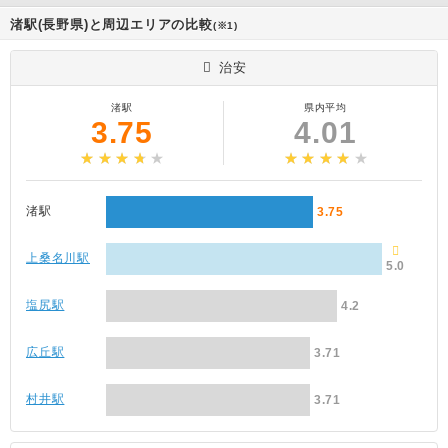
渚駅(長野県)と周辺エリアの比較
(※1)
治安
渚駅
県内平均
3.75
4.01
渚駅
3.75
上桑名川駅
5.0
塩尻駅
4.2
広丘駅
3.71
村井駅
3.71