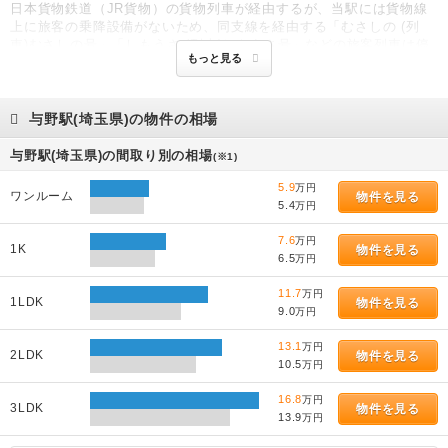
日本貨物鉄道（JR貨物）の貨物列車が経由するが、当駅には貨物線
上に旅客の乗降設備がないため、同支線を経由する「むさしの (列
車)むさしの号」「しもうさ (列車)しもうさ号」などの旅客列車は停
もっと見る
車できない。プラットホーム1面2線を有する地上駅で、駅舎橋上駅
舎・橋上駅舎を持つ。みどりの窓口（営業時間：午前7時?午後8
時）・自動改札機、指定席券売機設置駅。埼玉県内の京浜東北線の各
駅では、駅長室が東口側にあるため、番線番号が少ない方が南行、番
与野駅(埼玉県)の物件の相場
線番号が多い方が北行となっているが、当駅のみが逆になっている。
与野駅(埼玉県)の間取り別の相場
(※1)
5.9
万円
ワンルーム
物件を見る
5.4
万円
7.6
万円
1K
物件を見る
6.5
万円
11.7
万円
1LDK
物件を見る
9.0
万円
13.1
万円
2LDK
物件を見る
10.5
万円
16.8
万円
3LDK
物件を見る
13.9
万円