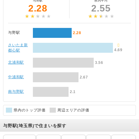
与野駅
県内平均
2.28
2.55
与野駅
2.28
さいたま新
4.69
都心駅
北浦和駅
3.56
中浦和駅
2.67
南与野駅
2.1
県内のトップ評価
周辺エリアの評価
与野駅(埼玉県)で住まいを探す